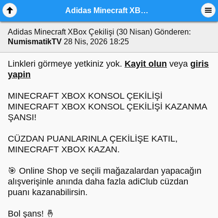
Adidas Minecraft XBox Çekilişi (30 Nisan)
Adidas Minecraft XBox Çekilişi (30 Nisan)
Gönderen:
NumismatikTV
28 Nis, 2026 18:25
Linkleri görmeye yetkiniz yok.
Kayit olun
veya
giris
yapin
MINECRAFT XBOX KONSOL ÇEKİLİŞİ
MINECRAFT XBOX KONSOL ÇEKİLİŞİ KAZANMA
ŞANSI!
CÜZDAN PUANLARINLA ÇEKİLİŞE KATIL,
MINECRAFT XBOX KAZAN.
🎯 Online Shop ve seçili mağazalardan yapacağın
alışverişinle anında daha fazla adiClub cüzdan
puanı kazanabilirsin.
Bol şans! 🤞