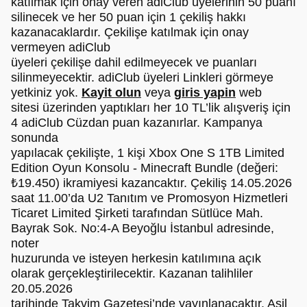
katılmak için onay veren adiClub üyelerinin 50 puanı
silinecek ve her 50 puan için 1 çekiliş hakkı
kazanacaklardır. Çekilişe katılmak için onay
vermeyen adiClub
üyeleri çekilişe dahil edilmeyecek ve puanları
silinmeyecektir. adiClub üyeleri Linkleri görmeye
yetkiniz yok.
Kayit olun
veya
giris yapin
web
sitesi üzerinden yaptıkları her 10 TL’lik alışveriş için
4 adiClub Cüzdan puan kazanırlar. Kampanya
sonunda
yapılacak çekilişte, 1 kişi Xbox One S 1TB Limited
Edition Oyun Konsolu - Minecraft Bundle (değeri:
₺19.450) ikramiyesi kazancaktır. Çekiliş 14.05.2026
saat 11.00’da U2 Tanıtım ve Promosyon Hizmetleri
Ticaret Limited Şirketi tarafından Sütlüce Mah.
Bayrak Sok. No:4-A Beyoğlu İstanbul adresinde,
noter
huzurunda ve isteyen herkesin katılımına açık
olarak gerçekleştirilecektir. Kazanan talihliler
20.05.2026
tarihinde Takvim Gazetesi’nde yayınlanacaktır. Asil