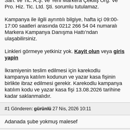
San. ve Tic. A.Ş. ve Yeni Markera Çekiliş Org. Ve
Pro. Hiz. Tic. Ltd. Şti. sorumlu tutulamaz.
Kampanya ile ilgili ayrıntılı bilgiye, hafta içi 09:00-
17:00 saatleri arasında 0212 266 54 04 numaralı
Markera Kampanya Danışma Hattı’ndan
ulaşabilirsiniz.
Linkleri görmeye yetkiniz yok.
Kayit olun
veya
giris
yapin
İkramiyenin teslim edilmesi için karekodlu
kampanya katılım kodunun ve yazar kasa fişinin
birlikte ibraz edilmesi gerekir. Karekodlu kampanya
katılım kodu ve yazar kasa fişi 13.08.2026 tarihine
kadar saklanmalıdır.
#1
Gönderen:
gürünlü
27 Nis, 2026 10:11
Adanada şube yokmuş malesef