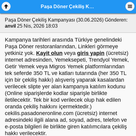
Paşa Döner Çekiliş Kampanyası (30.06.2026)
Paşa Döner Çekiliş Kampanyası (30.06.2026)
Gönderen:
anvil
25 Nis, 2026 18:03
Kampanya tarihleri arasında Türkiye genelindeki
Paşa Döner restoranlarından, Linkleri görmeye
yetkiniz yok.
Kayit olun
veya
giris yapin
(ücretsiz)
internet adresinden, Yemeksepeti, Trendyol Yemek,
Getir Yemek veya Migros Yemek platformlarından
tek seferde 350 TL ve katları tutarında (her 350 TL
için bir çekiliş hakkı) alışveriş yaparak kasalardan
verilecek slipte yer alan kampanya katılım kodunu
(Online siparişlerde kodlar siparişle birlikte
iletilecektir. Tek bir kod verilecek olup hak edilen
oranda çekiliş hakkını içermektedir.)
cekilis.pasadoneronline.com (ücretsiz) internet
adresindeki ilgili alana ad, soyad, adres, telefon ve
e-posta bilgileri ile birlikte giren katılımcılara çekiliş
hakkı verilecektir.