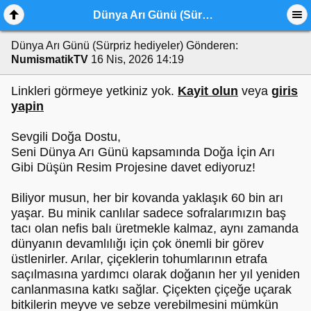
Dünya Arı Günü (Sürpriz hediyeler)
Dünya Arı Günü (Sürpriz hediyeler)
Gönderen:
NumismatikTV
16 Nis, 2026 14:19
Linkleri görmeye yetkiniz yok.
Kayit olun
veya
giris
yapin
Sevgili Doğa Dostu,
Seni Dünya Arı Günü kapsamında Doğa İçin Arı
Gibi Düşün Resim Projesine davet ediyoruz!
Biliyor musun, her bir kovanda yaklaşık 60 bin arı
yaşar. Bu minik canlılar sadece sofralarımızın baş
tacı olan nefis balı üretmekle kalmaz, aynı zamanda
dünyanın devamlılığı için çok önemli bir görev
üstlenirler. Arılar, çiçeklerin tohumlarının etrafa
saçılmasına yardımcı olarak doğanın her yıl yeniden
canlanmasına katkı sağlar. Çiçekten çiçeğe uçarak
bitkilerin meyve ve sebze verebilmesini mümkün