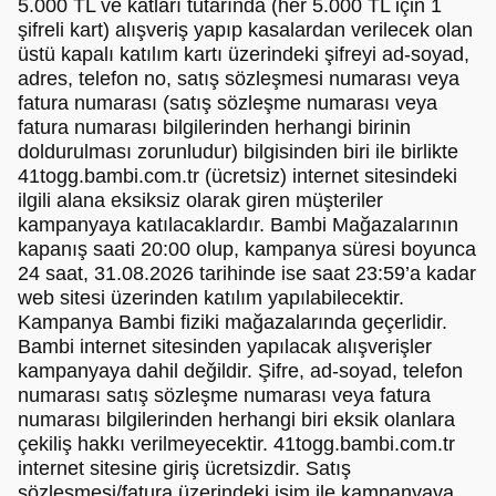
5.000 TL ve katları tutarında (her 5.000 TL için 1
şifreli kart) alışveriş yapıp kasalardan verilecek olan
üstü kapalı katılım kartı üzerindeki şifreyi ad-soyad,
adres, telefon no, satış sözleşmesi numarası veya
fatura numarası (satış sözleşme numarası veya
fatura numarası bilgilerinden herhangi birinin
doldurulması zorunludur) bilgisinden biri ile birlikte
41togg.bambi.com.tr (ücretsiz) internet sitesindeki
ilgili alana eksiksiz olarak giren müşteriler
kampanyaya katılacaklardır. Bambi Mağazalarının
kapanış saati 20:00 olup, kampanya süresi boyunca
24 saat, 31.08.2026 tarihinde ise saat 23:59’a kadar
web sitesi üzerinden katılım yapılabilecektir.
Kampanya Bambi fiziki mağazalarında geçerlidir.
Bambi internet sitesinden yapılacak alışverişler
kampanyaya dahil değildir. Şifre, ad-soyad, telefon
numarası satış sözleşme numarası veya fatura
numarası bilgilerinden herhangi biri eksik olanlara
çekiliş hakkı verilmeyecektir. 41togg.bambi.com.tr
internet sitesine giriş ücretsizdir. Satış
sözleşmesi/fatura üzerindeki isim ile kampanyaya