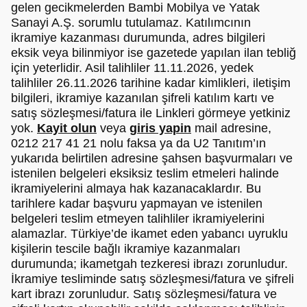
gelen gecikmelerden Bambi Mobilya ve Yatak
Sanayi A.Ş. sorumlu tutulamaz. Katılımcının
ikramiye kazanması durumunda, adres bilgileri
eksik veya bilinmiyor ise gazetede yapılan ilan tebliğ
için yeterlidir. Asil talihliler 11.11.2026, yedek
talihliler 26.11.2026 tarihine kadar kimlikleri, iletişim
bilgileri, ikramiye kazanılan şifreli katılım kartı ve
satış sözleşmesi/fatura ile Linkleri görmeye yetkiniz
yok.
Kayit olun
veya
giris yapin
mail adresine,
0212 217 41 21 nolu faksa ya da U2 Tanıtım’ın
yukarıda belirtilen adresine şahsen başvurmaları ve
istenilen belgeleri eksiksiz teslim etmeleri halinde
ikramiyelerini almaya hak kazanacaklardır. Bu
tarihlere kadar başvuru yapmayan ve istenilen
belgeleri teslim etmeyen talihliler ikramiyelerini
alamazlar. Türkiye’de ikamet eden yabancı uyruklu
kişilerin tescile bağlı ikramiye kazanmaları
durumunda; ikametgah tezkeresi ibrazı zorunludur.
İkramiye tesliminde satış sözleşmesi/fatura ve şifreli
kart ibrazı zorunludur. Satış sözleşmesi/fatura ve