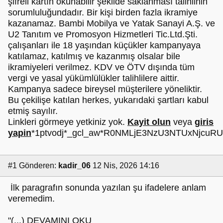
şifreli kartın okunabilir şekilde saklanması talihlinin
sorumluluğundadır. Bir kişi birden fazla ikramiye
kazanamaz. Bambi Mobilya ve Yatak Sanayi A.Ş. ve
U2 Tanıtım ve Promosyon Hizmetleri Tic.Ltd.Şti.
çalışanları ile 18 yaşından küçükler kampanyaya
katılamaz, katılmış ve kazanmış olsalar bile
ikramiyeleri verilmez. KDV ve ÖTV dışında tüm
vergi ve yasal yükümlülükler talihlilere aittir.
Kampanya sadece bireysel müşterilere yöneliktir.
Bu çekilişe katılan herkes, yukarıdaki şartları kabul
etmiş sayılır.
Linkleri görmeye yetkiniz yok.
Kayit olun
veya
giris
yapin
*1ptvodj*_gcl_aw*R0NMLjE3NzU3NTUxNjcu
#1
Gönderen:
kadir_06
12 Nis, 2026 14:16
İlk paragrafın sonunda yazılan şu ifadelere anlam
veremedim.
"(...) DEVAMINI OKU