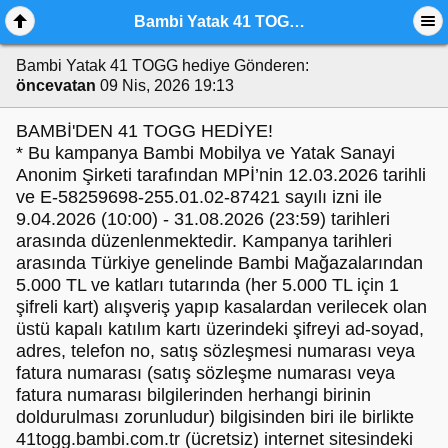
Bambi Yatak 41 TOGG hediye
Bambi Yatak 41 TOGG hediye
Gönderen:
öncevatan
09 Nis, 2026 19:13
BAMBİ'DEN 41 TOGG HEDİYE!
* Bu kampanya Bambi Mobilya ve Yatak Sanayi
Anonim Şirketi tarafından MPİ’nin 12.03.2026 tarihli
ve E-58259698-255.01.02-87421 sayılı izni ile
9.04.2026 (10:00) - 31.08.2026 (23:59) tarihleri
arasında düzenlenmektedir. Kampanya tarihleri
arasında Türkiye genelinde Bambi Mağazalarından
5.000 TL ve katları tutarında (her 5.000 TL için 1
şifreli kart) alışveriş yapıp kasalardan verilecek olan
üstü kapalı katılım kartı üzerindeki şifreyi ad-soyad,
adres, telefon no, satış sözleşmesi numarası veya
fatura numarası (satış sözleşme numarası veya
fatura numarası bilgilerinden herhangi birinin
doldurulması zorunludur) bilgisinden biri ile birlikte
41togg.bambi.com.tr (ücretsiz) internet sitesindeki