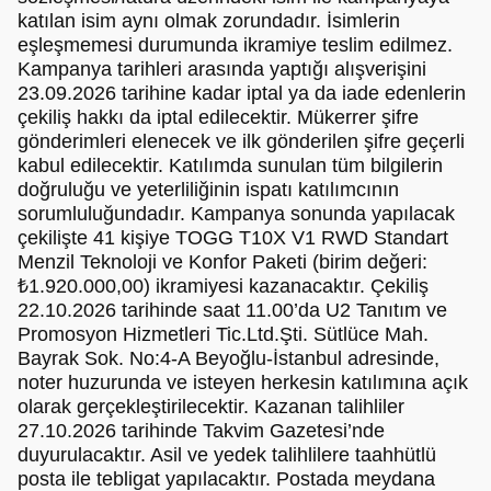
katılan isim aynı olmak zorundadır. İsimlerin
eşleşmemesi durumunda ikramiye teslim edilmez.
Kampanya tarihleri arasında yaptığı alışverişini
23.09.2026 tarihine kadar iptal ya da iade edenlerin
çekiliş hakkı da iptal edilecektir. Mükerrer şifre
gönderimleri elenecek ve ilk gönderilen şifre geçerli
kabul edilecektir. Katılımda sunulan tüm bilgilerin
doğruluğu ve yeterliliğinin ispatı katılımcının
sorumluluğundadır. Kampanya sonunda yapılacak
çekilişte 41 kişiye TOGG T10X V1 RWD Standart
Menzil Teknoloji ve Konfor Paketi (birim değeri:
₺1.920.000,00) ikramiyesi kazanacaktır. Çekiliş
22.10.2026 tarihinde saat 11.00’da U2 Tanıtım ve
Promosyon Hizmetleri Tic.Ltd.Şti. Sütlüce Mah.
Bayrak Sok. No:4-A Beyoğlu-İstanbul adresinde,
noter huzurunda ve isteyen herkesin katılımına açık
olarak gerçekleştirilecektir. Kazanan talihliler
27.10.2026 tarihinde Takvim Gazetesi’nde
duyurulacaktır. Asil ve yedek talihlilere taahhütlü
posta ile tebligat yapılacaktır. Postada meydana