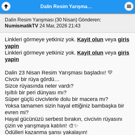
Dalin Resim Yarışması (30 Nisan)
Dalin Resim Yarışması (30 Nisan)
Gönderen:
NumismatikTV
24 Mar, 2026 21:43
Linkleri görmeye yetkiniz yok.
Kayit olun
veya
giris
yapin
Linkleri görmeye yetkiniz yok.
Kayit olun
veya
giris
yapin
Dalin 23 Nisan Resim Yarışması başladııı! 💛
Civciv bir rüya gördü…
Sizce rüyasında neler vardı?
Işıltılı bir peri dünyası mı?
Süper güçlü civcivlerle dolu bir macera mı?
Yoksa tamamen sizin hayal ettiğiniz bambaşka bir
evren mi?
Hayal gücünüzü serbest bırakın, civcivin rüyasını
çizin ve yarışmaya katılın! 🎨✨
Ödülleri kazanma şansı yakalayın!