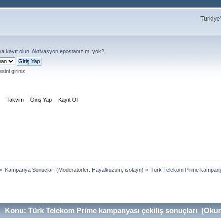
Türkiye
ya
kayıt olun
.
Aktivasyon eposta
nız mı yok?
sini giriniz
m
Takvim
Giriş Yap
Kayıt Ol
»
Kampanya Sonuçları
(Moderatörler:
Hayalkuzum
,
isolayn
) »
Türk Telekom Prime kampanya
Konu: Türk Telekom Prime kampanyası çekiliş sonuçları (Okun