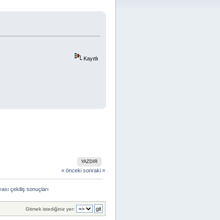
Kayıtlı
YAZDIR
« önceki
sonraki »
sı çekiliş sonuçları
Gitmek istediğiniz yer: