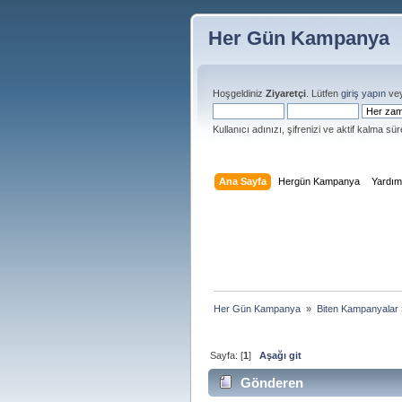
Her Gün Kampanya
Hoşgeldiniz
Ziyaretçi
. Lütfen
giriş yapın
ve
Kullanıcı adınızı, şifrenizi ve aktif kalma süre
Ana Sayfa
Hergün Kampanya
Yardı
Her Gün Kampanya 
»
Biten Kampanyalar
Sayfa: [
1
]
Aşağı git
Gönderen