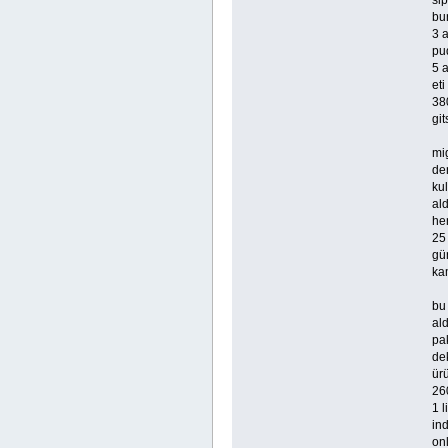
sip
bu
3 a
pud
5 a
eti
380
gi
mig
de
kul
ald
he
25
gü
ka
bu
al
pak
de
ürü
26
1 l
ind
on