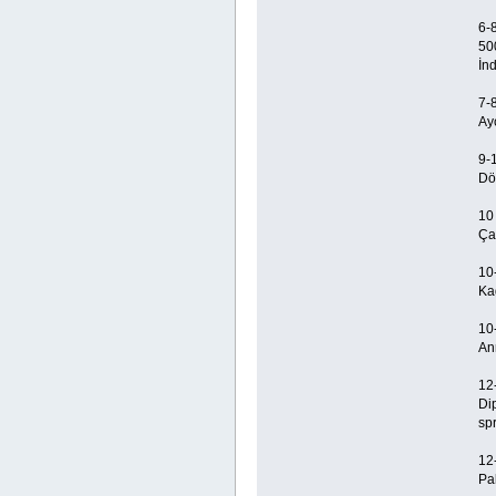
6-
50
İnd
7-
Ay
9-
Dö
10
Ça
10
Ka
10
An
12
Di
spr
12
Pak