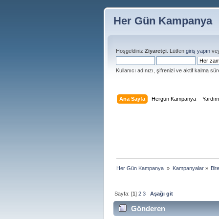
Her Gün Kampanya
Hoşgeldiniz
Ziyaretçi
. Lütfen
giriş yapın
ve
Kullanıcı adınızı, şifrenizi ve aktif kalma süre
Ana Sayfa
Hergün Kampanya
Yardı
Her Gün Kampanya 
»
Kampanyalar
»
Bit
Sayfa: [
1
]
2
3
Aşağı git
Gönderen