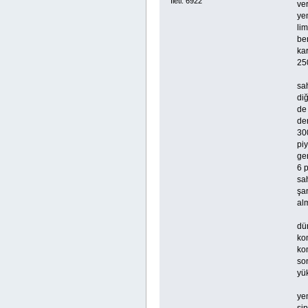
İleti: 6922
ver
ye
lim
be
kar
25
sah
diğ
de
de
300
pi
ger
6 p
sa
şan
alm
dün
kom
kom
so
yük
ye