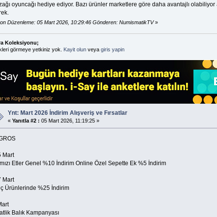
zağı oyuncağı hediye ediyor. Bazı ürünler marketlere göre daha avantajlı olabiliyo
rek.
on Düzenleme: 05 Mart 2026, 10:29:46 Gönderen: NumismatikTV
»
ra Koleksiyonu;
kleri görmeye yetkiniz yok.
Kayit olun
veya
giris yapin
Ynt: Mart 2026 İndirim Alışveriş ve Fırsatlar
«
Yanıtla #2 :
05 Mart 2026, 11:19:25 »
GROS
5 Mart
rmızı Etler Genel %10 İndirim Online Özel Sepette Ek %5 İndirim
7 Mart
liç Ürünlerinde %25 İndirim
Mart
atlik Balık Kampanyası