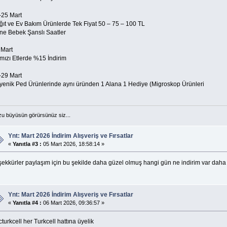
-25 Mart
ğıt ve Ev Bakım Ürünlerde Tek Fiyat 50 – 75 – 100 TL
ne Bebek Şanslı Saatler
 Mart
rmızı Etlerde %15 İndirim
-29 Mart
jyenik Ped Ürünlerinde aynı üründen 1 Alana 1 Hediye (Migroskop Ürünleri
u büyüsün görürsünüz siz...
Ynt: Mart 2026 İndirim Alışveriş ve Fırsatlar
«
Yanıtla #3 :
05 Mart 2026, 18:58:14 »
şekkürler paylaşım için bu şekilde daha güzel olmuş hangi gün ne indirim var daha 
Ynt: Mart 2026 İndirim Alışveriş ve Fırsatlar
«
Yanıtla #4 :
06 Mart 2026, 09:36:57 »
turkcell her Turkcell hattına üyelik