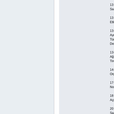
13
Sa
13
Etl
13
Ay
Tü
De
13
Ağ
Ti
14
Or
17
No
18
Aç
20
Sa