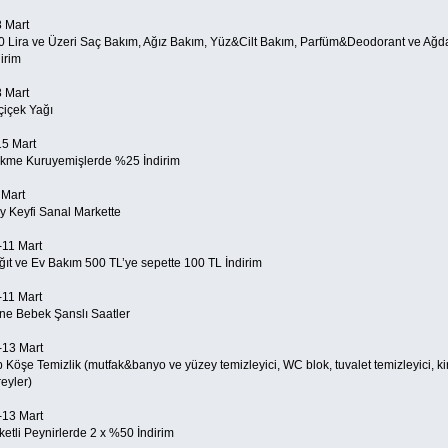
8 Mart
0 Lira ve Üzeri Saç Bakım, Ağız Bakım, Yüz&Cilt Bakım, Parfüm&Deodorant ve Ağda
irim
8 Mart
çiçek Yağı
15 Mart
kme Kuruyemişlerde %25 İndirim
 Mart
y Keyfi Sanal Markette
-11 Mart
ğıt ve Ev Bakım 500 TL’ye sepette 100 TL İndirim
-11 Mart
ne Bebek Şanslı Saatler
-13 Mart
p Köşe Temizlik (mutfak&banyo ve yüzey temizleyici, WC blok, tuvalet temizleyici, 
eyler)
-13 Mart
etli Peynirlerde 2 x %50 İndirim