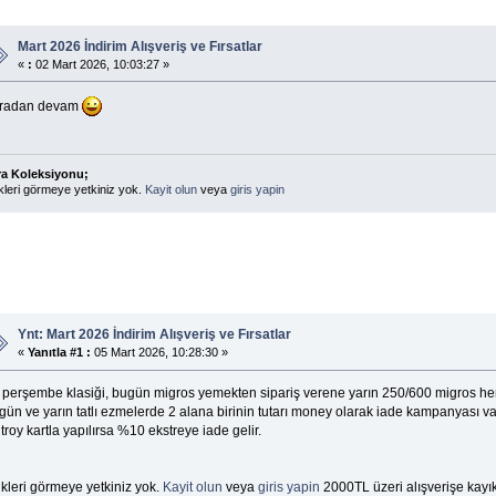
Mart 2026 İndirim Alışveriş ve Fırsatlar
«
:
02 Mart 2026, 10:03:27 »
radan devam
ra Koleksiyonu;
kleri görmeye yetkiniz yok.
Kayit olun
veya
giris yapin
Ynt: Mart 2026 İndirim Alışveriş ve Fırsatlar
«
Yanıtla #1 :
05 Mart 2026, 10:28:30 »
r perşembe klasiği, bugün migros yemekten sipariş verene yarın 250/600 migros h
ün ve yarın tatlı ezmelerde 2 alana birinin tutarı money olarak iade kampanyası var
troy kartla yapılırsa %10 ekstreye iade gelir.
kleri görmeye yetkiniz yok.
Kayit olun
veya
giris yapin
2000TL üzeri alışverişe kayık