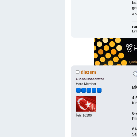
bu
ge
«
S
Pa
Lin
diazem
Global Moderator
Hero Member
Mİ
4-
Kı
6-
İleti: 16100
Pi
6 
Sa