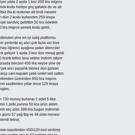
iyor yılda 2 ayda 1 kez 200 lira migros
mek kodu hediye gnç galaksi de ve alt
itsiz illa ki restoran alt limiti mesele
n dün 2.kodu kullandım 250 liraya
ışık sandviç getirttim 50 lira ödedim
0 lira migros yemek kodu geldi,
ibinden yine en iyi satış platformu
er yerlerde aç alıcı çok fazla var bize
 hep öğrenci ayağına yatan dilenciler
nk geliyor 1 ayda 3.kez dün mesaj geldi
 liralık teflon tava setine indirim istiyor
yasada benzeri 450 lira neyse yine de
çek alıcı pazarlık bilmez dün gülsan
arça cam kapaklı çelik omlet seti sattım
hibinden üzerinden 950 lira migros
slı saatlerden yıllar önce 125 liraya
ıştım,
 730 money kullanıp 2 adet 5 litre
ili 1 pide,yanına 50 lira ürün aldım
ili seç alda 399 lira bugün indirimin
n günü 57 yağ tbg ve 48 pide moneyi
lendi tekrar,
mek sepetinden 400/120 kod verilmiş