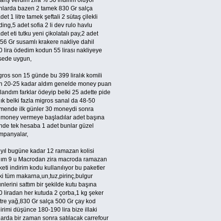
ariş verdim zira % 50 indirim oluyor
nlarda bazen 2 tamek 830 Gr salça
det 1 litre tamek şeftali 2 sütaş çilekli
ing,5 adet sofia 2 li dev rulo havlu
det eti tutku yeni çikolatalı pay,2 adet
 56 Gr susamlı krakere nakliye dahil
 lira ödedim kodun 55 lirası nakliyeye
tsede uygun,
ros son 15 günde bu 399 liralık komili
n 20-25 kadar aldım genelde money puan
landım farklar ödeyip belki 25 adette pide
ık belki fazla migros sanal da 48-50
mende ilk günler 30 moneydi sonra
 money vermeye başladılar adet başına
nde tek hesaba 1 adet bunlar güzel
mpanyalar,
 yıl bugüne kadar 12 ramazan kolisi
dım 9 u Macrodan zira macroda ramazan
eti indirim kodu kullanılıyor bu paketler
ki tüm makarna,un,tuz,pirinç,bulgur
nlerini sattım bir şekilde kutu başına
0 liradan her kutuda 2 çorba,1 kg şeker
itre yağ,830 Gr salça 500 Gr çay kod
irimi düşünce 180-190 lira bize illaki
larda bir zaman sonra satılacak carrefour