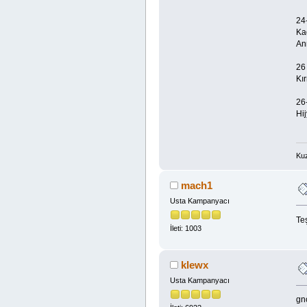
24
Ka
An
26
Kı
26
Hi
Kuz
mach1
Usta Kampanyacı
Te
İleti: 1003
klewx
Usta Kampanyacı
gnc