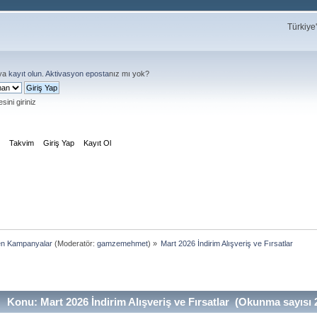
Türkiye
ya
kayıt olun
.
Aktivasyon eposta
nız mı yok?
sini giriniz
m
Takvim
Giriş Yap
Kayıt Ol
en Kampanyalar
(Moderatör:
gamzemehmet
) »
Mart 2026 İndirim Alışveriş ve Fırsatlar
Konu: Mart 2026 İndirim Alışveriş ve Fırsatlar (Okunma sayısı 