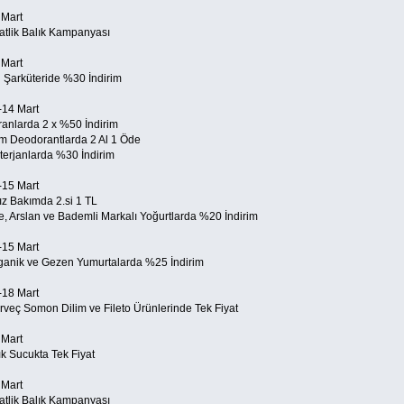
 Mart
atlik Balık Kampanyası
 Mart
i Şarküteride %30 İndirim
-14 Mart
ranlarda 2 x %50 İndirim
m Deodorantlarda 2 Al 1 Öde
terjanlarda %30 İndirim
-15 Mart
ız Bakımda 2.si 1 TL
re, Arslan ve Bademli Markalı Yoğurtlarda %20 İndirim
-15 Mart
ganik ve Gezen Yumurtalarda %25 İndirim
-18 Mart
rveç Somon Dilim ve Fileto Ürünlerinde Tek Fiyat
 Mart
ık Sucukta Tek Fiyat
 Mart
atlik Balık Kampanyası