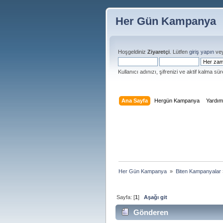
Her Gün Kampanya
Hoşgeldiniz
Ziyaretçi
. Lütfen
giriş yapın
ve
Kullanıcı adınızı, şifrenizi ve aktif kalma süre
Ana Sayfa
Hergün Kampanya
Yardı
Her Gün Kampanya 
»
Biten Kampanyalar
Sayfa: [
1
]
Aşağı git
Gönderen