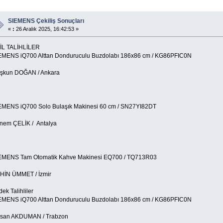
SIEMENS Çekiliş Sonuçları
«
:
26 Aralık 2025, 16:42:53 »
İL TALİHLİLER
EMENS iQ700 Alttan Donduruculu Buzdolabı 186x86 cm / KG86PFIC0N
şkun DOĞAN / Ankara
EMENS iQ700 Solo Bulaşık Makinesi 60 cm / SN27YI82DT
nem ÇELİK / Antalya
EMENS Tam Otomatik Kahve Makinesi EQ700 / TQ713R03
HİN ÜMMET / İzmir
ek Talihliler
EMENS iQ700 Alttan Donduruculu Buzdolabı 186x86 cm / KG86PFIC0N
san AKDUMAN / Trabzon