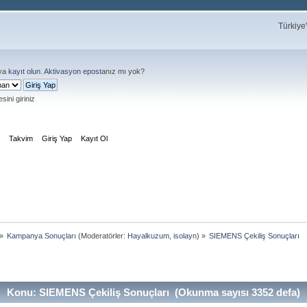
Türkiye
ya
kayıt olun
.
Aktivasyon eposta
nız mı yok?
sini giriniz
m
Takvim
Giriş Yap
Kayıt Ol
»
Kampanya Sonuçları
(Moderatörler:
Hayalkuzum
,
isolayn
) »
SIEMENS Çekiliş Sonuçları
Konu: SIEMENS Çekiliş Sonuçları (Okunma sayısı 3352 defa)