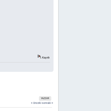
Kayıtlı
YAZDIR
« önceki
sonraki »