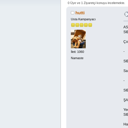
0 Üye ve 1 Ziyaretçi konuyu incelemekte.
hutti
Usta Kampanyacı
AS
SI
Ço
-
İleti: 1060
Namaste
SI
Sa
-
SI
ŞA
Yed
SI
Ha