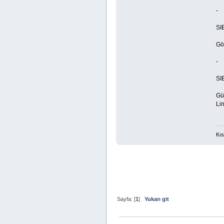
-
SI
Gö
-
SI
Gü
Lin
Kıs
Sayfa: [
1
]
Yukarı git