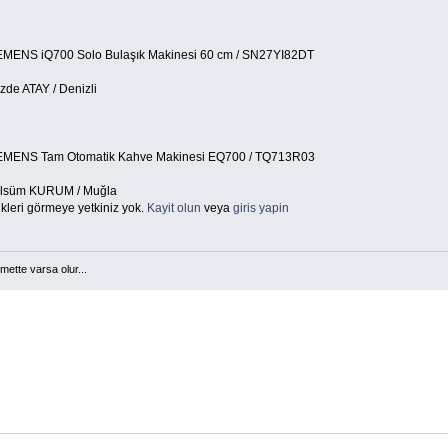
EMENS iQ700 Solo Bulaşık Makinesi 60 cm / SN27YI82DT
zde ATAY / Denizli
EMENS Tam Otomatik Kahve Makinesi EQ700 / TQ713R03
lsüm KURUM / Muğla
kleri görmeye yetkiniz yok.
Kayit olun
veya
giris yapin
mette varsa olur...