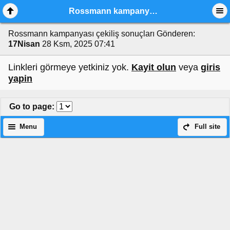
Rossmann kampanyası çekiliş sonuçları
Rossmann kampanyası çekiliş sonuçları
Gönderen:
17Nisan
28 Ksm, 2025 07:41
Linkleri görmeye yetkiniz yok.
Kayit olun
veya
giris
yapin
Go to page
:
Menu
Full site