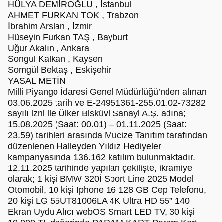
HÜLYA DEMİROĞLU , İstanbul
AHMET FURKAN TOK , Trabzon
İbrahim Arslan , İzmir
Hüseyin Furkan TAŞ , Bayburt
Uğur Akalın , Ankara
Songül Kalkan , Kayseri
Somgül Bektaş , Eskişehir
YASAL METİN
Milli Piyango İdaresi Genel Müdürlüğü’nden alınan
03.06.2025 tarih ve E-24951361-255.01.02-73282
sayılı izni ile Ülker Bisküvi Sanayi A.Ş. adına;
15.08.2025 (Saat: 00.01) – 01.11.2025 (Saat:
23.59) tarihleri arasında Mucize Tanıtım tarafından
düzenlenen Halleyden Yıldız Hediyeler
kampanyasında 136.162 katılım bulunmaktadır.
12.11.2025 tarihinde yapılan çekilişte, ikramiye
olarak; 1 kişi BMW 320İ Sport Line 2025 Model
Otomobil, 10 kişi Iphone 16 128 GB Cep Telefonu,
20 kişi LG 55UT81006LA 4K Ultra HD 55” 140
Ekran Uydu Alıcı webOS Smart LED TV, 30 kişi