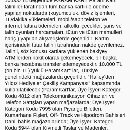
10.000 TL değerinde PARAM KART Param Kart
talihliler tarafından tüm banka kartı ile ödeme
yapılan noktalarda (kuyumculuk, döviz işlemleri,
TL/dakika yüklemeleri, mobil/sabit telefon ve
internet fatura ödemeleri, alkollü içecekler, şans ve
talih oyunları harcamaları, tütün ve tütün mamulleri
hariç ) yapılan alışverişlerde geçerlidir. Kartın
içerisindeki tutar talihli tarafından nakde çevrilemez.
Talihli, söz konusu kartlara yüklenen bakiyeyi
ATM’lerden nakit olarak çekemeyecek, bir başka
banka hesabına transfer edemeyecektir. 10.000 TL
(on bin TL) yüklü ParamKart’ lar, Türkiye
genelindeki mağazalarda geçerlidir. “Halley’den
Yıldız Hediyeler Çekiliş Kampanyası” kapsamında
kullanılabilecek (ParamKart'lar, Üye İşyeri Kategori
Kodu 4812 olan Telekomünikasyon Cihazları ve
Telefon Satışları yapan mağazalarda; Üye İşyeri
Kategori Kodu 7995 olan Piyango Biletleri,
Kumarhane Fişleri, Off- Track ve Hipodrom Bahisleri
Dahil bahis mağazalarında; Üye İşyeri Kategori
Kodu 5944 olan Kıymetli Taşlar ve Madenler,