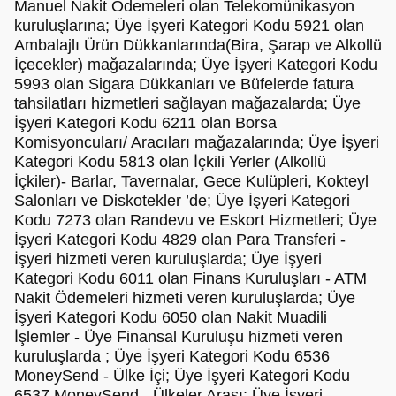
Manuel Nakit Ödemeleri olan Telekomünikasyon
kuruluşlarına; Üye İşyeri Kategori Kodu 5921 olan
Ambalajlı Ürün Dükkanlarında(Bira, Şarap ve Alkollü
İçecekler) mağazalarında; Üye İşyeri Kategori Kodu
5993 olan Sigara Dükkanları ve Büfelerde fatura
tahsilatları hizmetleri sağlayan mağazalarda; Üye
İşyeri Kategori Kodu 6211 olan Borsa
Komisyoncuları/ Aracıları mağazalarında; Üye İşyeri
Kategori Kodu 5813 olan İçkili Yerler (Alkollü
İçkiler)- Barlar, Tavernalar, Gece Kulüpleri, Kokteyl
Salonları ve Diskotekler ’de; Üye İşyeri Kategori
Kodu 7273 olan Randevu ve Eskort Hizmetleri; Üye
İşyeri Kategori Kodu 4829 olan Para Transferi -
İşyeri hizmeti veren kuruluşlarda; Üye İşyeri
Kategori Kodu 6011 olan Finans Kuruluşları - ATM
Nakit Ödemeleri hizmeti veren kuruluşlarda; Üye
İşyeri Kategori Kodu 6050 olan Nakit Muadili
İşlemler - Üye Finansal Kuruluşu hizmeti veren
kuruluşlarda ; Üye İşyeri Kategori Kodu 6536
MoneySend - Ülke İçi; Üye İşyeri Kategori Kodu
6537 MoneySend - Ülkeler Arası; Üye İşyeri