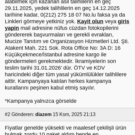
alabilmek için kazanan asil talihlilerin en geç
29.11.2025, yedek talihlilerin en geç 14.12.2025
tarihine kadar, 0(212) 275 18 07 No.lu faksa ya da
Linkleri görmeye yetkiniz yok.
Kayit olun
veya
giris
yapin
mail adresine nüfus cüzdan fotokopilerini
göndererek başvurmaları ve gerekli evrakları,
Mucize Tanıtım ve Organizasyon Hizmetleri Ltd. Şti.
Atakent Mah. 221 Sok. Rota Office No: 3A D: 16
Küçükçekmece/İstanbul adresine kargo ile
göndermeleri gerekmektedir. İkramiyelerin son
teslim tarihi 31.01.2026’ dür. ÖTV ve KDV
haricindeki diğer tüm yasal yükümlülükler talihlilere
aittir. Kampanyaya katılan herkes kampanya
kurallarını peşinen kabul etmiş sayılır.
*Kampanya yalnızca görselde
#2
Gönderen:
diazem
15 Ksm, 2025 21:13
Fiyatlar genelde yüksekti ve maalesef çekilişli ürün
bulmak zordu.10 paket aldım bende en