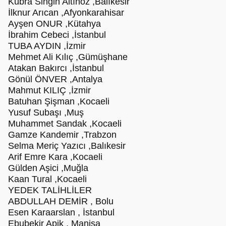
Kübra Singin Altınöz ,Balıkesir
İlknur Arıcan ,Afyonkarahisar
Ayşen ONUR ,Kütahya
İbrahim Cebeci ,İstanbul
TUBA AYDIN ,İzmir
Mehmet Ali Kılıç ,Gümüşhane
Atakan Bakırcı ,İstanbul
Gönül ÖNVER ,Antalya
Mahmut KILIÇ ,İzmir
Batuhan Şişman ,Kocaeli
Yusuf Subaşı ,Muş
Muhammet Sandak ,Kocaeli
Gamze Kandemir ,Trabzon
Selma Meriç Yazıcı ,Balıkesir
Arif Emre Kara ,Kocaeli
Gülden Aşici ,Muğla
Kaan Tural ,Kocaeli
YEDEK TALİHLİLER
ABDULLAH DEMİR , Bolu
Esen Karaarslan , İstanbul
Ebubekir Apik , Manisa