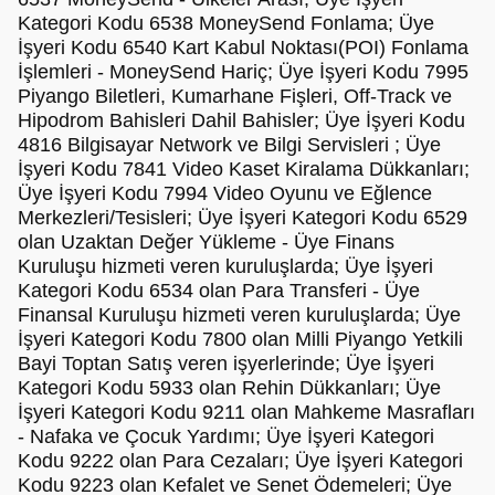
Kategori Kodu 6538 MoneySend Fonlama; Üye
İşyeri Kodu 6540 Kart Kabul Noktası(POI) Fonlama
İşlemleri - MoneySend Hariç; Üye İşyeri Kodu 7995
Piyango Biletleri, Kumarhane Fişleri, Off-Track ve
Hipodrom Bahisleri Dahil Bahisler; Üye İşyeri Kodu
4816 Bilgisayar Network ve Bilgi Servisleri ; Üye
İşyeri Kodu 7841 Video Kaset Kiralama Dükkanları;
Üye İşyeri Kodu 7994 Video Oyunu ve Eğlence
Merkezleri/Tesisleri; Üye İşyeri Kategori Kodu 6529
olan Uzaktan Değer Yükleme - Üye Finans
Kuruluşu hizmeti veren kuruluşlarda; Üye İşyeri
Kategori Kodu 6534 olan Para Transferi - Üye
Finansal Kuruluşu hizmeti veren kuruluşlarda; Üye
İşyeri Kategori Kodu 7800 olan Milli Piyango Yetkili
Bayi Toptan Satış veren işyerlerinde; Üye İşyeri
Kategori Kodu 5933 olan Rehin Dükkanları; Üye
İşyeri Kategori Kodu 9211 olan Mahkeme Masrafları
- Nafaka ve Çocuk Yardımı; Üye İşyeri Kategori
Kodu 9222 olan Para Cezaları; Üye İşyeri Kategori
Kodu 9223 olan Kefalet ve Senet Ödemeleri; Üye