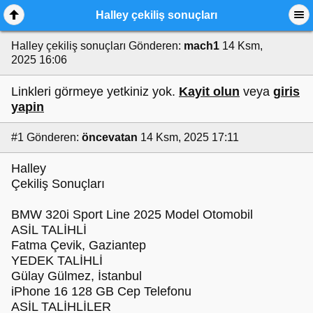
Halley çekiliş sonuçları
Halley çekiliş sonuçları
Gönderen:
mach1
14 Ksm,
2025 16:06
Linkleri görmeye yetkiniz yok.
Kayit olun
veya
giris
yapin
#1
Gönderen:
öncevatan
14 Ksm, 2025 17:11
Halley
Çekiliş Sonuçları
BMW 320i Sport Line 2025 Model Otomobil
ASİL TALİHLİ
Fatma Çevik, Gaziantep
YEDEK TALİHLİ
Gülay Gülmez, İstanbul
iPhone 16 128 GB Cep Telefonu
ASİL TALİHLİLER