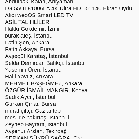
Abdulbaki Kalan, Adıyaman
LG 55UT81006LA 4K Ultra HD 55” 140 Ekran Uydu
Alıcı webOS Smart LED TV
ASİL TALİHLİLER
Hakkı Gökdemir, İzmir
burak ateş, İstanbul
Fatih Şen, Ankara
Fatih Akkaya, Bursa
Ayşegül Karataş, İstanbul
Selda Demircan Balıkçı, İstanbul
Yasemin Üren, İstanbul
Halil Yavuz, Ankara
MEHMET BAŞEĞMEZ, Ankara
ÖZGÜR İSMAİL MANGIR, Konya
Sadık Aycıl, İstanbul
Gürkan Çınar, Bursa
murat çiftçi, Gaziantep
mesude bakırtaş, İstanbul
Zeynep Bayram, İstanbul
Ayşenur Arslan, Tekirdağ
SERKAN ŞÜKRÜ SAĞRA, Ordu