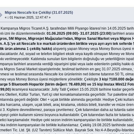
Migros Nescafe Ice Çekilişi (31.07.2025)
«
:
01 Haziran 2025, 12:47:47 »
 Kampanya Migros Ticaret A.Ş. tarafından Milli Piyango İdaresi’nin 14.05.2025 ta
ılı izni ile düzenlenmektedir.
01.06.2025 (09:00)- 31.07.2025 (23:00)
tarihleri ara
gros, 5M Migros, Migrosjet Mağazaları’ndan, Migros Sanal Market veya Migros
n. A.Ş.’ye ait Nescafe Ice markalı ürünlerden birlikte veya ayrı ayrı tek seferde 
lik ürün alımına 1 çekiliş hakkı)
alışveriş yapan Money veya Money Bonus üyesi 
ılacaklardır. Ad, soyad ve telefon bilgileri eksik veya kayıtlı olmayan Money ve Mon
kı verilmeyecektir. Katılımda sunulan tüm bilgilerin doğruluğu ve yeterliliğinin ispa
panya tarihleri arasında verdiği siparişini iptal veya iade edenlerin çekiliş hakkı 
a Migros Sanal Market siparişlerinde; teslimat tarihinin en geç 31.07.2025 olması, 
nmesi ve teslimat sırasında Nescafe Ice ürünlerinin net ödeme tutarının 50 TL ol
ney veya Money Bonus üyesi müşterilere yöneliktir. Çekilişte
3 kişi ?100.000 değer
arge 5 Bluetooth Hoparlör (birim değeri: ?8.489,00) ve 15 kişi Instax Mini12 Fot
299,00)
ikramiyesi kazanacaktır. Jolly Tatil Çekleri 15.05.2026 tarihine kadar geçerlidir
rıs Otelleri, Kültür Turları, Yurt içi otel konaklamalarında geçerlidir. Tur paketine da
mlarında geçerli değildir. Otel + uçak birlikte alımında geçerlidir. Hediye Çeki kullan
tra harcama, ulaşım, uçak bileti, araç kiralama, otobüs bileti, transfer ve müze öre
ki 3. Kişilere devredilemez, paraya çevrilemez. Çek tutarından daha az tutarda sat
iyeyi çekin kullanım süresi boyunca kullanılabilir. Çek tutarından fazla bir tutarda
etici karşılamalıdır. Hediye çeki sezon indirim kampanyaları ile birlikte kullanılabili
nka indirim kampanyaları ile birlikte kullanılamaz. Çekiliş 19.08.2025 tarihinde sa
metleri Tic. Ltd. Şti. (U2 Tanıtım) Sütlüce Mah. Bayrak Sok. No:4-A Beyoğlu-İstanb