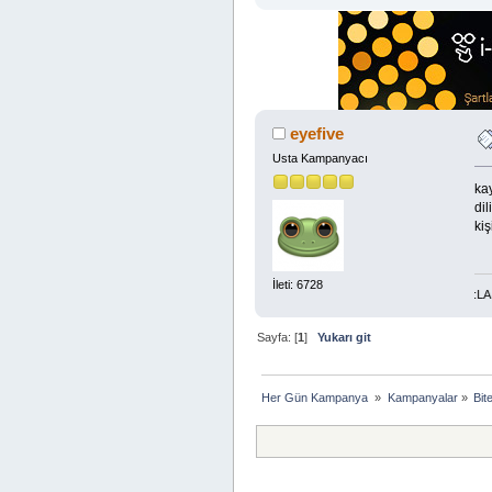
eyefive
Usta Kampanyacı
ka
dil
kiş
İleti: 6728
DÜNYA-AHİRET MADDİ-MANEVİ BOL RIZIK İÇİN TESPİH:LA İLAHE
Sayfa: [
1
]
Yukarı git
Her Gün Kampanya 
»
Kampanyalar
»
Bit