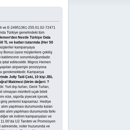
rihli ve E-24951361-255.01.02-72471
sında Türkiye genelindeki tüm
 Hemen’den Nestle Türkiye Gıda
50 TL ve katları tutarında (Her 50
müşteriler kampanyaya
ey Bonus üyesi müşterilere çekiliş
tı katılımcının sorumluluğundadır.
da iptal edilecektir. Migros Hemen
yapılan alışverişin provizyona
ması gerekmektedir. Kampanya
inde Jolly Tatil Çeki, 10 kişi JBL
oğraf Makinesi (birim değeri: ?
. Yurt dışı turları, Gemi Turları,
hil olmayan münferit uçak bileti
ımı vize, sigorta yiyecek içecek,
n giriş yerlerini kapsamaz. Hediye
ın alım yapılması durumunda kalan
 satın alım yapılması durumunda farkı
r, diğer ek indirim kampanyaları ve
at 11.00’da U2 Tanıtım ve Promosyon
ul adresinde, noter huzurunda ve