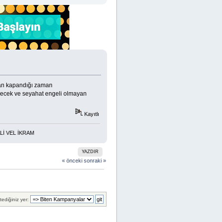
tan kapandığı zaman
gidecek ve seyahat engeli olmayan
Kayıtlı
L İKRAM
YAZDIR
« önceki
sonraki »
tediğiniz yer: