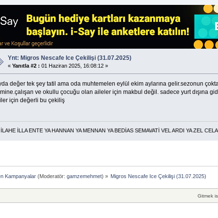
Ynt: Migros Nescafe Ice Çekilişi (31.07.2025)
«
Yanıtla #2 :
01 Haziran 2025, 16:08:12 »
yda değer tek şey tatil ama oda muhtemelen eylül ekim aylarına gelir.sezonun çok
imine.çalışan ve okullu çocuğu olan aileler için makbul değil. sadece yurt dışına 
iler için değerli bu çekiliş
 İLLA ENTE YA HANNAN YA MENNAN YA BEDİAS SEMAVATİ VEL ARDI YA ZEL CELALİ VE
en Kampanyalar
(Moderatör:
gamzemehmet
) »
Migros Nescafe Ice Çekilişi (31.07.2025)
Gitmek is