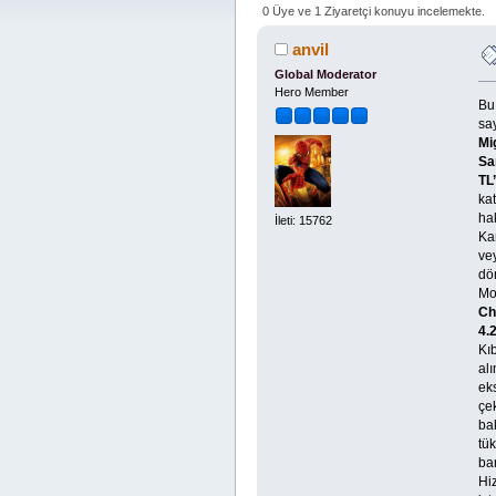
0 Üye ve 1 Ziyaretçi konuyu incelemekte.
anvil
Global Moderator
Hero Member
Bu
say
Mi
Sa
TL’
kat
hak
İleti: 15762
Kam
vey
dö
Mo
Ch
4.
Kıb
alı
eks
çe
bak
tük
ba
Hiz