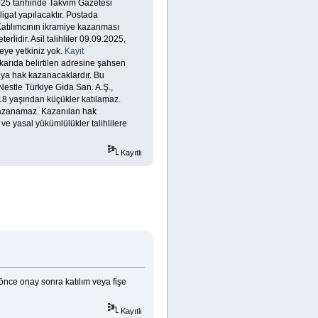
2025 tarihinde Takvim Gazetesi
ligat yapılacaktır. Postada
atılımcının ikramiye kazanması
rlidir. Asil talihliler 09.09.2025,
meye yetkiniz yok.
Kayit
karıda belirtilen adresine şahsen
maya hak kazanacaklardır. Bu
Nestle Türkiye Gıda San. A.Ş.,
e 18 yaşından küçükler katılamaz.
e kazanamaz. Kazanılan hak
ve yasal yükümlülükler talihlilere
Kayıtlı
 önce onay sonra katılım veya fişe
Kayıtlı