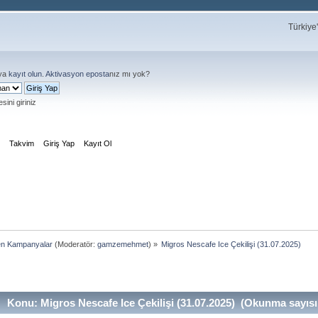
Türkiye
ya
kayıt olun
.
Aktivasyon eposta
nız mı yok?
sini giriniz
m
Takvim
Giriş Yap
Kayıt Ol
en Kampanyalar
(Moderatör:
gamzemehmet
) »
Migros Nescafe Ice Çekilişi (31.07.2025)
Konu: Migros Nescafe Ice Çekilişi (31.07.2025) (Okunma sayısı