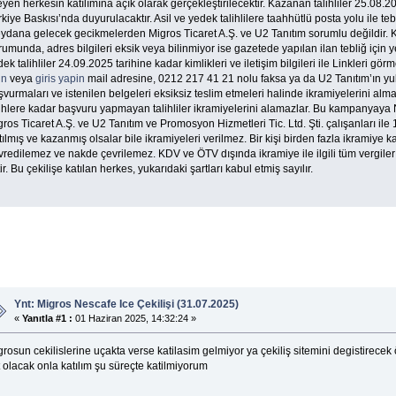
eyen herkesin katılımına açık olarak gerçekleştirilecektir. Kazanan talihliler 25.08.
kiye Baskısı’nda duyurulacaktır. Asil ve yedek talihlilere taahhütlü posta yolu ile teb
ydana gelecek gecikmelerden Migros Ticaret A.Ş. ve U2 Tanıtım sorumlu değildir. K
umunda, adres bilgileri eksik veya bilinmiyor ise gazetede yapılan ilan tebliğ için yete
ek talihliler 24.09.2025 tarihine kadar kimlikleri ve iletişim bilgileri ile Linkleri gör
un
veya
giris yapin
mail adresine, 0212 217 41 21 nolu faksa ya da U2 Tanıtım’ın yu
vurmaları ve istenilen belgeleri eksiksiz teslim etmeleri halinde ikramiyelerini al
rihlere kadar başvuru yapmayan talihliler ikramiyelerini alamazlar. Bu kampanyaya 
ros Ticaret A.Ş. ve U2 Tanıtım ve Promosyon Hizmetleri Tic. Ltd. Şti. çalışanları il
ılmış ve kazanmış olsalar bile ikramiyeleri verilmez. Bir kişi birden fazla ikramiy
redilemez ve nakde çevrilemez. KDV ve ÖTV dışında ikramiye ile ilgili tüm vergiler 
tir. Bu çekilişe katılan herkes, yukarıdaki şartları kabul etmiş sayılır.
Ynt: Migros Nescafe Ice Çekilişi (31.07.2025)
«
Yanıtla #1 :
01 Haziran 2025, 14:32:24 »
rosun cekilislerine uçakta verse katilasim gelmiyor ya çekiliş sitemini degistirecek
 olacak onla katılım şu süreçte katilmiyorum