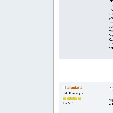
ist
Tür
me
dur
yed
ol
baş
ta
Mig
Kat
dev
ait
alipolattt
Usta Kampanyacı
Mig
İleti: 507
kot