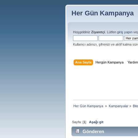
Her Gün Kampanya
Hoşgeldiniz
Ziyaretçi
. Lütfen
giriş yapın
ve
Kullanıcı adınızı, şifrenizi ve aktif kalma süre
Ana Sayfa
Hergün Kampanya
Yardı
Her Gün Kampanya 
»
Kampanyalar
»
Bit
Sayfa: [
1
]
Aşağı git
Gönderen