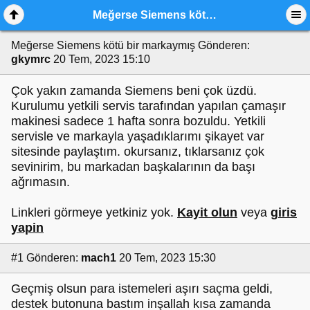
Meğerse Siemens kötü bir markaymış
Meğerse Siemens kötü bir markaymış
Gönderen:
gkymrc
20 Tem, 2023 15:10
Çok yakın zamanda Siemens beni çok üzdü.
Kurulumu yetkili servis tarafından yapılan çamaşır
makinesi sadece 1 hafta sonra bozuldu. Yetkili
servisle ve markayla yaşadıklarımı şikayet var
sitesinde paylaştım. okursanız, tıklarsanız çok
sevinirim, bu markadan başkalarının da başı
ağrımasın.
Linkleri görmeye yetkiniz yok.
Kayit olun
veya
giris
yapin
#1
Gönderen:
mach1
20 Tem, 2023 15:30
Geçmiş olsun para istemeleri aşırı saçma geldi,
destek butonuna bastım inşallah kısa zamanda