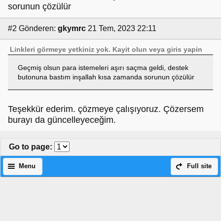
sorunun çözülür
#2
Gönderen:
gkymrc
21 Tem, 2023 22:11
Linkleri görmeye yetkiniz yok.
Kayit olun
veya
giris yapin
Geçmiş olsun para istemeleri aşırı saçma geldi, destek
butonuna bastım inşallah kısa zamanda sorunun çözülür
Teşekkür ederim. çözmeye çalışıyoruz. Çözersem
burayı da güncelleyeceğim.
Go to page
:
Menu
Full site