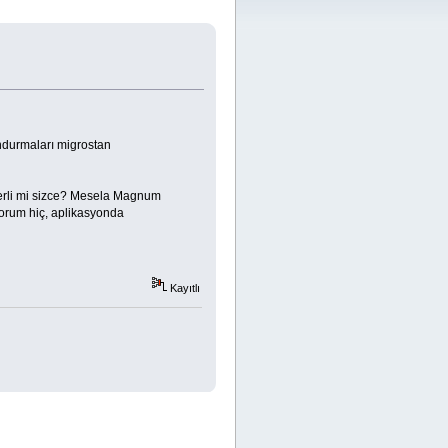
ndurmaları migrostan
çerli mi sizce? Mesela Magnum
yorum hiç, aplikasyonda
Kayıtlı