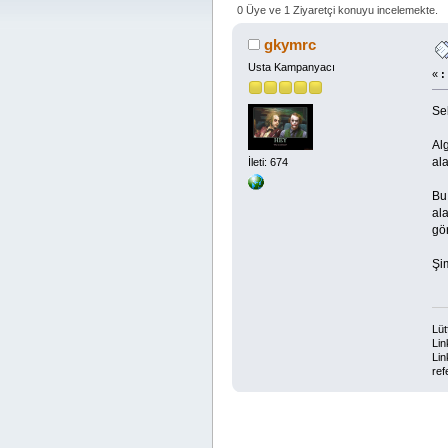
(Okunma sayısı 11899 defa)
0 Üye ve 1 Ziyaretçi konuyu incelemekte.
gkymrc
Usta Kampanyacı
«
:
Se
Al
ala
İleti: 674
Bu
al
gö
Şi
Lüt
Lin
Lin
ref