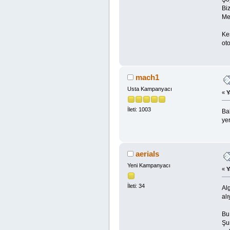
Biz
Me
Ke
ot
mach1
Usta Kampanyacı
«
Y
İleti: 1003
Ba
ye
aerials
Yeni Kampanyacı
«
Y
İleti: 34
Al
alı
Bu
Şur