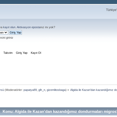
Türkiye
ya
kayıt olun
.
Aktivasyon eposta
nız mı yok?
sini giriniz
m
Takvim
Giriş Yap
Kayıt Ol
rsü
(Moderatörler:
papatya89
,
glh_n
,
gizemlitosbaga
) »
Algida ile Kazan'dan kazandığımız do
Konu: Algida ile Kazan'dan kazandığımız dondurmaları migros'