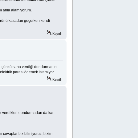
rim ama alamıyorum.
ürünü kasadan geçerken kendi
Kayıtlı
en çünkü sana verdiği dondurmanın
lektrik parası ödemek istemiyor..
Kayıtlı
an verdikleri dondurmadan da kar
ı cevaplar biz bilmiyoruz, bizim