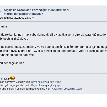
Algida ile Kazan'dan kazandığımız dondurmaları
migros'tan alabiliyor muyuz?
10 Temmuz 2023, 00:24:43 »
lamlar,
gida reklamlarında max çubuklarındaki şifreyi aplikasyona girerek kazandığımız do
bileceğimizi söylüyor.
, aplikasyonda kazandığımız ve ya puanla aldığımız diğer dondurmalar için de ge
abiliyor muyuz Migros'tan? Özellikle İzmir'de bu dondurmaları veren bakkal bulamı
rünenlerin haberi dahi yok.
mdiden teşekkürler.
fen takip
kleri görmeye yetkiniz yok.
Kayit olun
veya
giris yapin
kleri görmeye yetkiniz yok.
Kayit olun
veya
giris yapin
erans linklerim Linkleri görmeye yetkiniz yok.
Kayit olun
veya
giris yapin