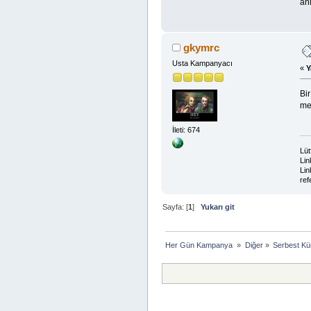
an
gkymrc
Usta Kampanyacı
«
Y
Bi
me
İleti: 674
Lüt
Lin
Lin
ref
Sayfa: [
1
]
Yukarı git
Her Gün Kampanya 
»
Diğer
»
Serbest Kü