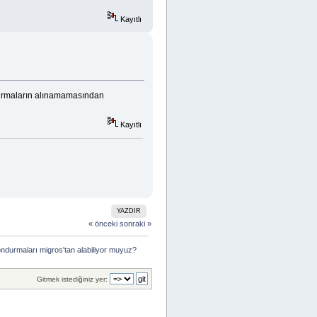
Kayıtlı
ndurmaların alınamamasından
Kayıtlı
YAZDIR
« önceki
sonraki »
ndurmaları migros'tan alabiliyor muyuz?
Gitmek istediğiniz yer: