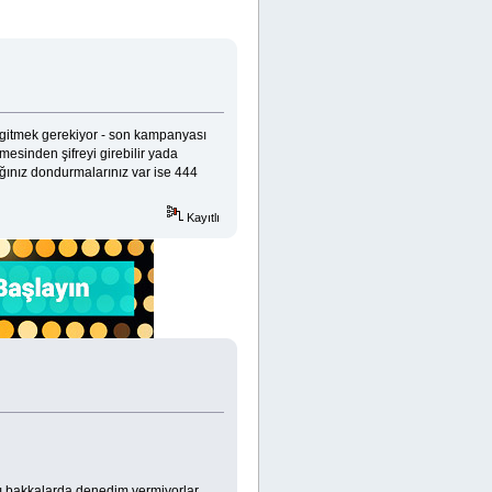
a gitmek gerekiyor - son kampanyası
mesinden şifreyi girebilir yada
ığınız dondurmalarınız var ise 444
Kayıtlı
rklı bakkalarda denedim vermiyorlar.