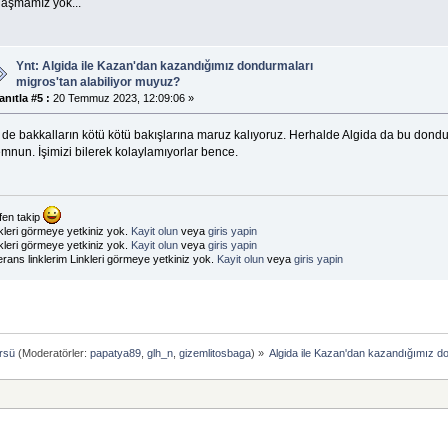
laşmamız yok...
Ynt: Algida ile Kazan'dan kazandığımız dondurmaları
migros'tan alabiliyor muyuz?
anıtla #5 :
20 Temmuz 2023, 12:09:06 »
r de bakkalların kötü kötü bakışlarına maruz kalıyoruz. Herhalde Algida da bu do
mnun. İşimizi bilerek kolaylamıyorlar bence.
fen takip
kleri görmeye yetkiniz yok.
Kayit olun
veya
giris yapin
kleri görmeye yetkiniz yok.
Kayit olun
veya
giris yapin
erans linklerim Linkleri görmeye yetkiniz yok.
Kayit olun
veya
giris yapin
rsü
(Moderatörler:
papatya89
,
glh_n
,
gizemlitosbaga
) »
Algida ile Kazan'dan kazandığımız do