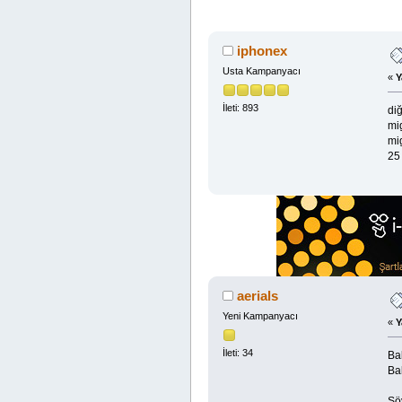
iphonex
Usta Kampanyacı
«
Y
İleti: 893
di
mig
mig
25 
aerials
Yeni Kampanyacı
«
Y
İleti: 34
Ba
Ba
Şöy