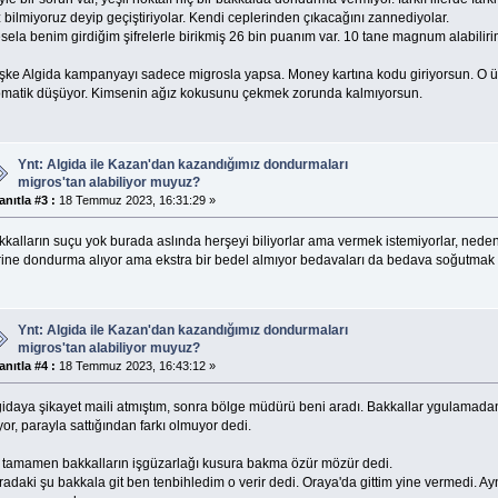
 bilmiyoruz deyip geçiştiriyolar. Kendi ceplerinden çıkacağını zannediyolar.
sela benim girdiğim şifrelerle birikmiş 26 bin puanım var. 10 tane magnum alabili
şke Algida kampanyayı sadece migrosla yapsa. Money kartına kodu giriyorsun. O 
omatik düşüyor. Kimsenin ağız kokusunu çekmek zorunda kalmıyorsun.
Ynt: Algida ile Kazan'dan kazandığımız dondurmaları
migros'tan alabiliyor muyuz?
anıtla #3 :
18 Temmuz 2023, 16:31:29 »
kkalların suçu yok burada aslında herşeyi biliyorlar ama vermek istemiyorlar, ned
rine dondurma alıyor ama ekstra bir bedel almıyor bedavaları da bedava soğutmak e
Ynt: Algida ile Kazan'dan kazandığımız dondurmaları
migros'tan alabiliyor muyuz?
anıtla #4 :
18 Temmuz 2023, 16:43:12 »
gidaya şikayet maili atmıştım, sonra bölge müdürü beni aradı. Bakkallar ygulamad
yor, parayla sattığından farkı olmuyor dedi.
 tamamen bakkalların işgüzarlağı kusura bakma özür mözür dedi.
adaki şu bakkala git ben tenbihledim o verir dedi. Oraya'da gittim yine vermedi. Ayn