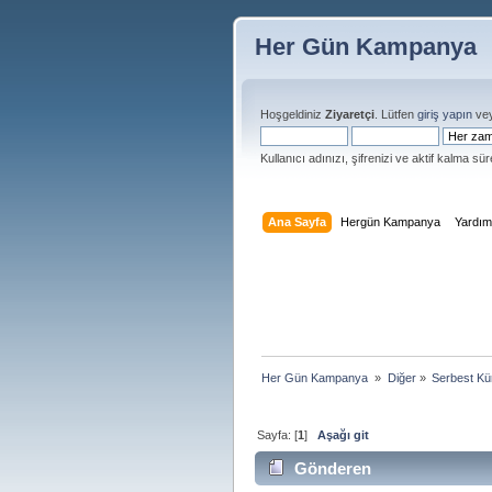
Her Gün Kampanya
Hoşgeldiniz
Ziyaretçi
. Lütfen
giriş yapın
ve
Kullanıcı adınızı, şifrenizi ve aktif kalma süre
Ana Sayfa
Hergün Kampanya
Yardı
Her Gün Kampanya 
»
Diğer
»
Serbest Kü
Sayfa: [
1
]
Aşağı git
Gönderen