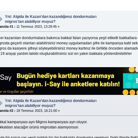
Ynt: Algida ile Kazan'dan kazandığımız dondurmaları
migros'tan alabiliyor muyuz?
anıtla #1 :
11 Temmuz 2023, 13:28:45 »
ğer kazanılan dondurmalara bakınca bakkal falan yazıyorsa yeşil etiketli bakkallar
rosta geçerli olanları alabilirsiniz money uygulamadan şifre ile kampanya katıl sek
ros da kasiyere şifreyi söyleyebilirsiniz money kartınız ile birlikte önceden alamad
19 arayıp yardım talebi oluşturabilirsiniz sizi en yakın bakkala yönlendirebilirler
Ynt: Algida ile Kazan'dan kazandığımız dondurmaları
migros'tan alabiliyor muyuz?
anıtla #2 :
18 Temmuz 2023, 16:21:00 »
kkal kampanyası ayrı Migros kampanyası ayrı oluyor.
kkaldan alacağın ürünü migrostan alamıyorsun.
le bir sorun var, yeşil noktalı hiç bir bakkalda dondurma vermiyor. farklı illerde fa