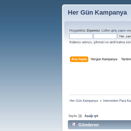
Her Gün Kampanya
Hoşgeldiniz
Ziyaretçi
. Lütfen
giriş yapın
ve
Kullanıcı adınızı, şifrenizi ve aktif kalma süre
Ana Sayfa
Hergün Kampanya
Yardı
Her Gün Kampanya 
»
Internetten Para K
Sayfa: [
1
]
Aşağı git
Gönderen