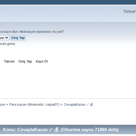
Türkiye
ya
kayıt olun
.
Aktivasyon eposta
nız mı yok?
sini giriniz
m
Takvim
Giriş Yap
Kayıt Ol
azan
»
Para kazan
(Moderatör:
catpat07
) »
CevaplaKazan ✅ 💰
Konu: CevaplaKazan ✅ 💰 (Okunma sayısı 71969 defa)