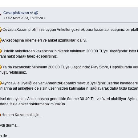
CevaplaKazan ✅ 💰
«
:
02 Mart 2023, 18:56:20 »
CevaplaKazan profilinize uygun Anketler çözerek para kazanabileceğiniz bir plat
Anket başına ödemeleri ve anket uzunlukları da iyi.
Üstelik anketlerden kazancınız birikerek minimum 200.00 TL’ye ulaştığında: İster
anı nakit olarak talep edebilirsiniz.
Ya da kazancınız Minimum 200.00 TL’ye ulaştığında: Play Store, HepsiBurada ve
üştürebilirsiniz.
Ayrıca Aile Üyeliği de var: Annenizi/Babanızı mevcut üyeliğiniz üzerine kaydedere
anlarına ait anketlere de sizin üzerinizden katılmalarını sağlayarak daha fazla ka
isel deneyimim: Anket başına genellikle ödeme 30-40 TL. ve üzeri olabiliyor. Aylık
 daha fazla anket doldurmanız mümkün.
Hemen Kazanmak için...
ydi durma...
 de...