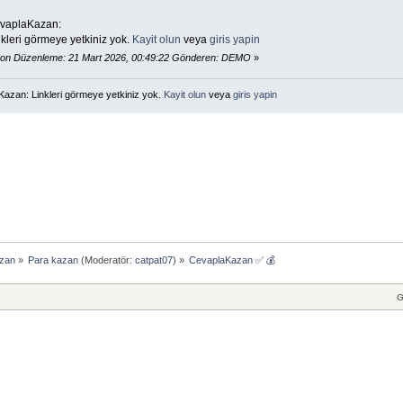
vaplaKazan:
kleri görmeye yetkiniz yok.
Kayit olun
veya
giris yapin
on Düzenleme: 21 Mart 2026, 00:49:22 Gönderen: DEMO
»
Kazan: Linkleri görmeye yetkiniz yok.
Kayit olun
veya
giris yapin
azan
»
Para kazan
(Moderatör:
catpat07
) »
CevaplaKazan ✅ 💰
G