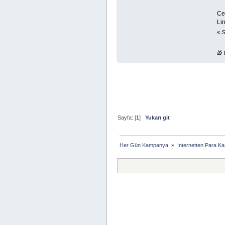
Ce
Lin
«
S
🎁 
Sayfa: [
1
]
Yukarı git
Her Gün Kampanya 
»
Internetten Para K