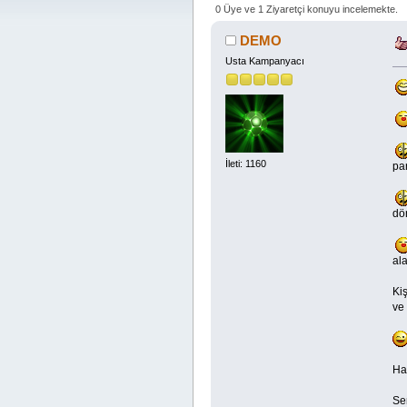
0 Üye ve 1 Ziyaretçi konuyu incelemekte.
DEMO
Usta Kampanyacı
İleti: 1160
par
dön
al
Kiş
ve
Ha
Sen