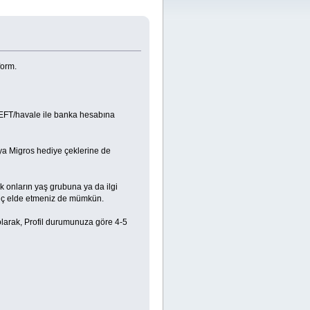
form.
 EFT/havale ile banka hesabına
ya Migros hediye çeklerine de
k onların yaş grubuna ya da ilgi
zanç elde etmeniz de mümkün.
 olarak, Profil durumunuza göre 4-5