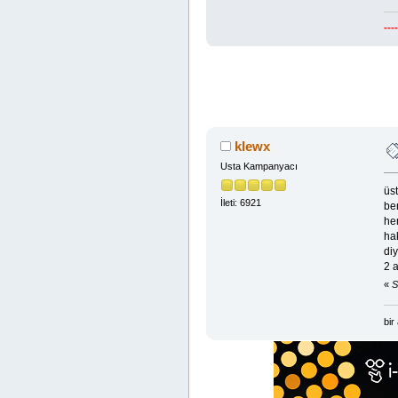
---
klewx
Usta Kampanyacı
üst
İleti: 6921
ben
he
ha
di
2 a
«
S
bir