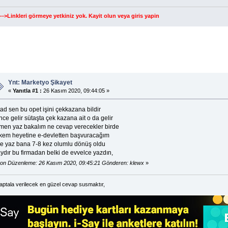
--->Linkleri görmeye yetkiniz yok.
Kayit olun
veya
giris yapin
Ynt: Marketyo Şikayet
«
Yanıtla #1 :
26 Kasım 2020, 09:44:05 »
ad sen bu opet işini çekkazana bildir
ce gelir sütaşta çek kazana ait o da gelir
men yaz bakalım ne cevap verecekler birde
kem heyetine e-devletten başvuracağım
ye yaz bana 7-8 kez olumlu dönüş oldu
ydır bu firmadan belki de evvelce yazdın,
on Düzenleme: 26 Kasım 2020, 09:45:21 Gönderen: klewx
»
 aptala verilecek en güzel cevap susmaktır,