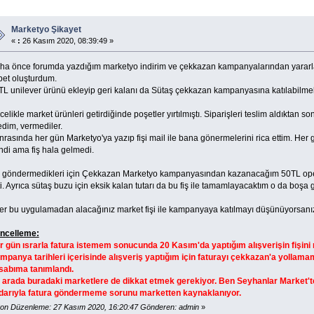
Marketyo Şikayet
«
:
26 Kasım 2020, 08:39:49 »
ha önce forumda yazdığım marketyo indirim ve çekkazan kampanyalarından yararla
pet oluşturdum.
TL unilever ürünü ekleyip geri kalanı da Sütaş çekkazan kampanyasına katılabilmek 
elikle market ürünleri getirdiğinde poşetler yırtılmıştı. Siparişleri teslim aldıktan s
edim, vermediler.
rasında her gün Marketyo'ya yazıp fişi mail ile bana gönermelerini rica ettim. Her
ndi ama fiş hala gelmedi.
ş göndermedikleri için Çekkazan Marketyo kampanyasından kazanacağım 50TL op
ti. Ayrıca sütaş buzu için eksik kalan tutarı da bu fiş ile tamamlayacaktım o da boşa gi
er bu uygulamadan alacağınız market fişi ile kampanyaya katılmayı düşünüyorsanı
ncelleme:
r gün ısrarla fatura istemem sonucunda 20 Kasım'da yaptığım alışverişin fişini 
mpanya tarihleri içerisinde alışveriş yaptığım için faturayı çekkazan'a yollamam
sabıma tanımlandı.
 arada buradaki marketlere de dikkat etmek gerekiyor. Ben Seyhanlar Market't
darıyla fatura göndermeme sorunu marketten kaynaklanıyor.
on Düzenleme: 27 Kasım 2020, 16:20:47 Gönderen: admin
»