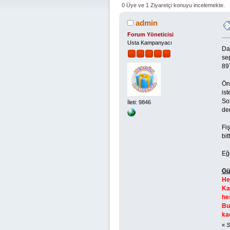
0 Üye ve 1 Ziyaretçi konuyu incelemekte.
admin
Forum Yöneticisi
Usta Kampanyacı
Da
se
89
Önc
ist
Son
İleti: 9846
de
Fi
bit
Eğ
Gü
He
Ka
he
Bu
ka
«
S