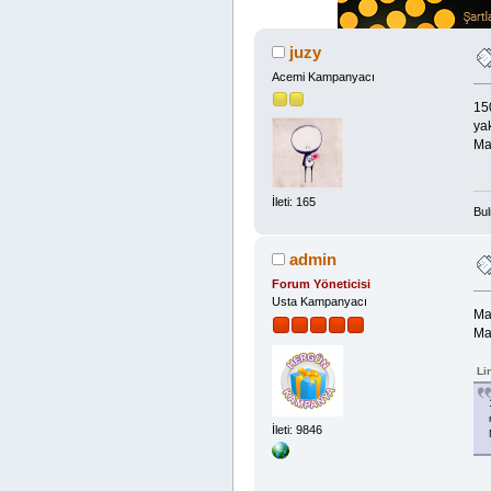
juzy
Acemi Kampanyacı
15
yak
Ma
İleti: 165
Bul
admin
Forum Yöneticisi
Usta Kampanyacı
Ma
Ma
Li
İleti: 9846