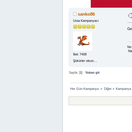
sanko86
Usta Kampanyacı
Ge
Ne 
Ni
İleti: 7408
Şükürler olsun....
Sayfa: [
1
]
Yukarı git
Her Gün Kampanya 
»
Diğer
»
Kampanya 