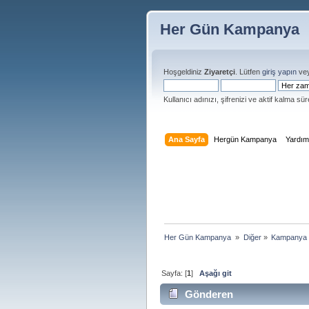
Her Gün Kampanya
Hoşgeldiniz
Ziyaretçi
. Lütfen
giriş yapın
ve
Kullanıcı adınızı, şifrenizi ve aktif kalma süre
Ana Sayfa
Hergün Kampanya
Yardı
Her Gün Kampanya 
»
Diğer
»
Kampanya 
Sayfa: [
1
]
Aşağı git
Gönderen