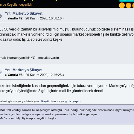
Ynt: Marketyo Şikayet
«
Yanıtla #2 :
26 Kasım 2020, 10:38:16 »
0 / 50 verdiği zaman bir alışverişim olmuştu , bulunduğunuz bölgede sistem nasıl iş
ınınızdaki markete yönlendirdiği için siparişi market personeli fiş ile birlikte getiriyor
ğazaya gidip fiş talep etseydiniz keşke
mak istersen yeni bir YOL mutlaka vardır.
Ynt: Marketyo Şikayet
«
Yanıtla #3 :
26 Kasım 2020, 12:46:25 »
rketten istediğimde kasadan geçmediğimiz için fatura veremiyoruz, Marketyo'ya söy
rketyo'ya söylediğimde 3 gün içinde mail ile gönderilecek dendi.
nkleri görmeye yetkiniz yok.
Kayit olun
veya
giris yapin
150 / 50 verdiği zaman bir alışverişim olmuştu , bulunduğunuz bölgede sistem nasıl işliyor bilmiy
markete yönlendirdiği için siparişi market personeli fiş ile birlikte getiriyor.
Mağazaya gidip fiş talep etseydiniz keşke