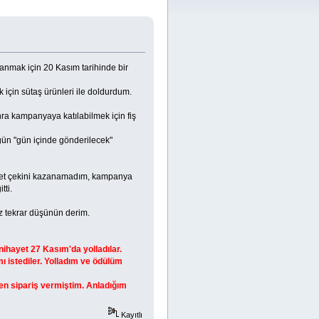
nmak için 20 Kasım tarihinde bir
için sütaş ürünleri ile doldurdum.
onra kampanyaya katılabilmek için fiş
 gün "gün içinde gönderilecek"
et çekini kazanamadım, kampanya
tti.
z tekrar düşünün derim.
nihayet 27 Kasım'da yolladılar.
ı istediler. Yolladım ve ödülüm
en sipariş vermiştim. Anladığım
Kayıtlı