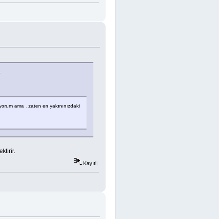
.
miyorum ama , zaten en yakınınızdaki
tirir.
Kayıtlı