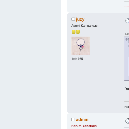
---
juzy
Acemi Kampanyacı
Li
İleti: 165
Du
Bul
admin
Forum Yöneticisi