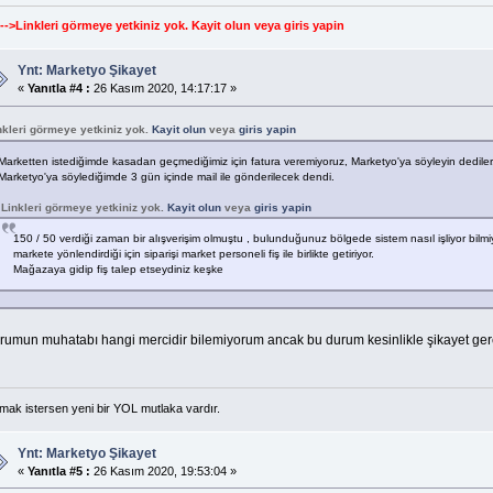
--->Linkleri görmeye yetkiniz yok.
Kayit olun
veya
giris yapin
Ynt: Marketyo Şikayet
«
Yanıtla #4 :
26 Kasım 2020, 14:17:17 »
nkleri görmeye yetkiniz yok.
Kayit olun
veya
giris yapin
Marketten istediğimde kasadan geçmediğimiz için fatura veremiyoruz, Marketyo'ya söyleyin dediler
Marketyo'ya söylediğimde 3 gün içinde mail ile gönderilecek dendi.
Linkleri görmeye yetkiniz yok.
Kayit olun
veya
giris yapin
150 / 50 verdiği zaman bir alışverişim olmuştu , bulunduğunuz bölgede sistem nasıl işliyor bil
markete yönlendirdiği için siparişi market personeli fiş ile birlikte getiriyor.
Mağazaya gidip fiş talep etseydiniz keşke
rumun muhatabı hangi mercidir bilemiyorum ancak bu durum kesinlikle şikayet gerek
mak istersen yeni bir YOL mutlaka vardır.
Ynt: Marketyo Şikayet
«
Yanıtla #5 :
26 Kasım 2020, 19:53:04 »