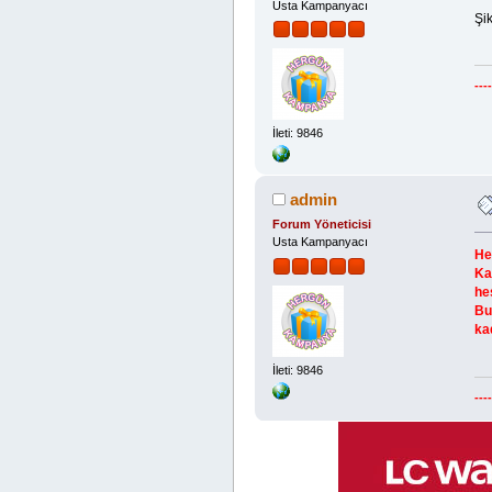
Usta Kampanyacı
Şik
---
İleti: 9846
admin
Forum Yöneticisi
Usta Kampanyacı
He
Ka
he
Bu
ka
İleti: 9846
---