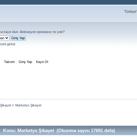
Türkiye
ya
kayıt olun
.
Aktivasyon eposta
nız mı yok?
sini giriniz
m
Takvim
Giriş Yap
Kayıt Ol
Şikayet
»
Marketyo Şikayet
Konu: Marketyo Şikayet (Okunma sayısı 17691 defa)