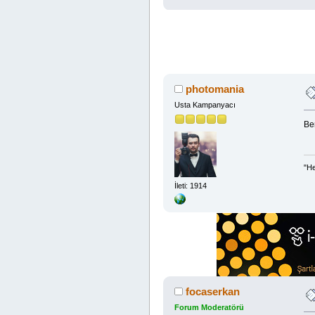
photomania
Usta Kampanyacı
Be
"He
İleti: 1914
focaserkan
Forum Moderatörü