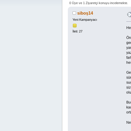
0 Üye ve 1 Ziyaretçi konuyu incelemekte.
siboş14
Yeni Kampanyacı
He
İleti: 27
Ön
ger
yar
yaz
far
hes
Ge
sü
su
siz
olu
Bug
kad
or
Ne