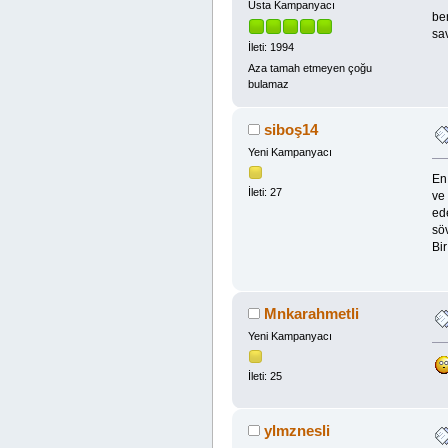
Usta Kampanyacı
be
sa
İleti: 1994
Aza tamah etmeyen çoğu
bulamaz
siboş14
Yeni Kampanyacı
En 
İleti: 27
ve 
ede
söv
Bir
Mnkarahmetli
Yeni Kampanyacı
İleti: 25
ylmznesli