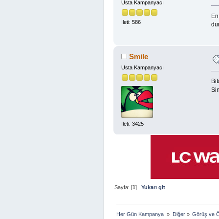
Usta Kampanyacı
En
İleti: 586
du
Smile
Usta Kampanyacı
Bit
Si
İleti: 3425
Sayfa: [
1
]
Yukarı git
Her Gün Kampanya 
»
Diğer
»
Görüş ve Ö