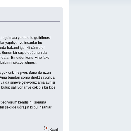
nuşulması ya da dile getirilmesi
ar yapılıyor ve insanlar bu
arda hakaret içerikli cümleler
çin. Bunun bir suç olduğunun da
dalar. Bir diğer konu, yine fake
irbirini şikayet etmesi.
 çok çirkinleşiyor. Bana da uzun
. Ama bundan sonra direkt savcılığa
 ya da sineye çekiyoruz ama aynısı
lup sallıyorlar ve çok pis bir kitle
yet ediyorum kendisini, sonuna
bir şekilde uğraşın ki bu insanlar
Kayıtlı