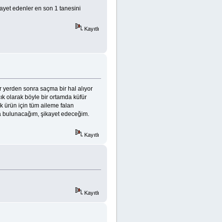
ayet edenler en son 1 tanesini
Kayıtlı
r yerden sonra saçma bir hal alıyor
çık olarak böyle bir ortamda küfür
lik ürün için tüm aileme falan
nda bulunacağım, şikayet edeceğim.
Kayıtlı
Kayıtlı