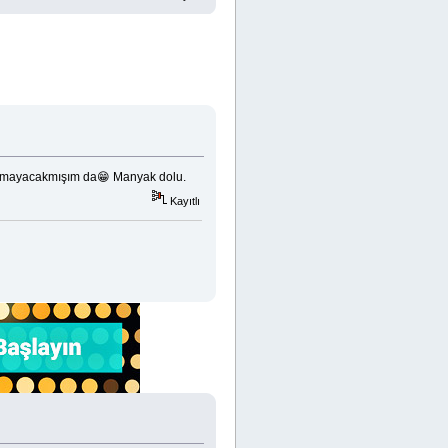
atılmayacakmışım da😁 Manyak dolu.
Kayıtlı