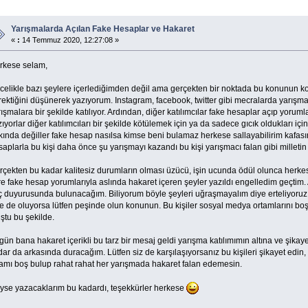
Yarışmalarda Açılan Fake Hesaplar ve Hakaret
«
:
14 Temmuz 2020, 12:27:08 »
rkese selam,
celikle bazı şeylere içerlediğimden değil ama gerçekten bir noktada bu konunun ko
ektiğini düşünerek yazıyorum. Instagram, facebook, twitter gibi mecralarda yarışmal
ışmalara bir şekilde katılıyor. Ardından, diğer katılımcılar fake hesaplar açıp yoruml
ıyorlar diğer katılımcıları bir şekilde kötülemek için ya da sadece gıcık oldukları i
kında değiller fake hesap nasılsa kimse beni bulamaz herkese sallayabilirim kafasın
aplarla bu kişi daha önce şu yarışmayı kazandı bu kişi yarışmacı falan gibi milletin b
rçekten bu kadar kalitesiz durumların olması üzücü, işin ucunda ödül olunca herkes
re fake hesap yorumlarıyla aslında hakaret içeren şeyler yazıldı engelledim geçtim
ç duyurusunda bulunacağım. Biliyorum böyle şeyleri uğraşmayalım diye erteliyoruz
e de oluyorsa lütfen peşinde olun konunun. Bu kişiler sosyal medya ortamlarını boş bu
ştu bu şekilde.
ün bana hakaret içerikli bu tarz bir mesaj geldi yarışma katılımımın altına ve şika
ar da arkasında duracağım. Lütfen siz de karşılaşıyorsanız bu kişileri şikayet edin, 
tamı boş bulup rahat rahat her yarışmada hakaret falan edemesin.
yse yazacaklarım bu kadardı, teşekkürler herkese