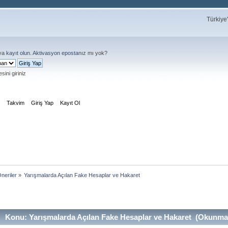
Türkiye
ya
kayıt olun
.
Aktivasyon eposta
nız mı yok?
sini giriniz
m
Takvim
Giriş Yap
Kayıt Ol
neriler
»
Yarışmalarda Açılan Fake Hesaplar ve Hakaret
Konu: Yarışmalarda Açılan Fake Hesaplar ve Hakaret (Okunma 