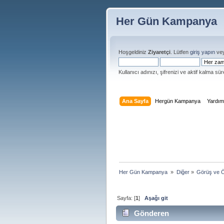
Her Gün Kampanya
Hoşgeldiniz
Ziyaretçi
. Lütfen
giriş yapın
ve
Kullanıcı adınızı, şifrenizi ve aktif kalma süre
Ana Sayfa
Hergün Kampanya
Yardı
Her Gün Kampanya 
»
Diğer
»
Görüş ve Ö
Sayfa: [
1
]
Aşağı git
Gönderen