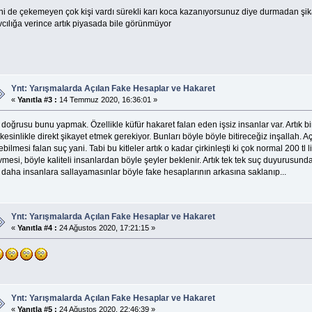
ni de çekemeyen çok kişi vardı sürekli karı koca kazanıyorsunuz diye durmadan şik
vcılığa verince artık piyasada bile görünmüyor
Ynt: Yarışmalarda Açılan Fake Hesaplar ve Hakaret
«
Yanıtla #3 :
14 Temmuz 2020, 16:36:01 »
doğrusu bunu yapmak. Özellikle küfür hakaret falan eden işsiz insanlar var. Artık bi
kesinlikle direkt şikayet etmek gerekiyor. Bunları böyle böyle bitireceğiz inşallah. A
bilmesi falan suç yani. Tabi bu kitleler artık o kadar çirkinleşti ki çok normal 200 tl 
mesi, böyle kaliteli insanlardan böyle şeyler beklenir. Artık tek tek suç duyurusu
 daha insanlara sallayamasınlar böyle fake hesaplarının arkasına saklanıp...
Ynt: Yarışmalarda Açılan Fake Hesaplar ve Hakaret
«
Yanıtla #4 :
24 Ağustos 2020, 17:21:15 »
Ynt: Yarışmalarda Açılan Fake Hesaplar ve Hakaret
«
Yanıtla #5 :
24 Ağustos 2020, 22:46:39 »