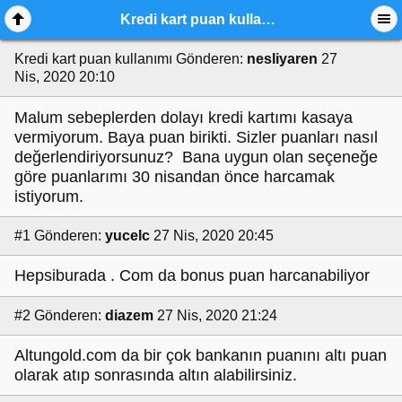
Kredi kart puan kullanımı
Kredi kart puan kullanımı
Gönderen:
nesliyaren
27
Nis, 2020 20:10
Malum sebeplerden dolayı kredi kartımı kasaya
vermiyorum. Baya puan birikti. Sizler puanları nasıl
değerlendiriyorsunuz? Bana uygun olan seçeneğe
göre puanlarımı 30 nisandan önce harcamak
istiyorum.
#1
Gönderen:
yucelc
27 Nis, 2020 20:45
Hepsiburada . Com da bonus puan harcanabiliyor
#2
Gönderen:
diazem
27 Nis, 2020 21:24
Altungold.com da bir çok bankanın puanını altı puan
olarak atıp sonrasında altın alabilirsiniz.