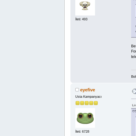
İleti: 493
Be
Fo
tel
Bo
eyefive
Usta Kampanyacı
Li
İleti: 6728