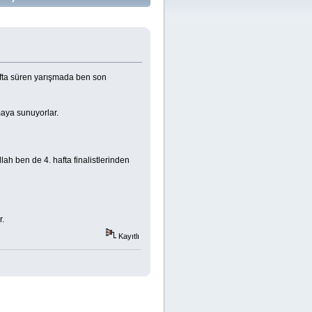
afta süren yarışmada ben son
amaya sunuyorlar.
ah ben de 4. hafta finalistlerinden
r.
Kayıtlı