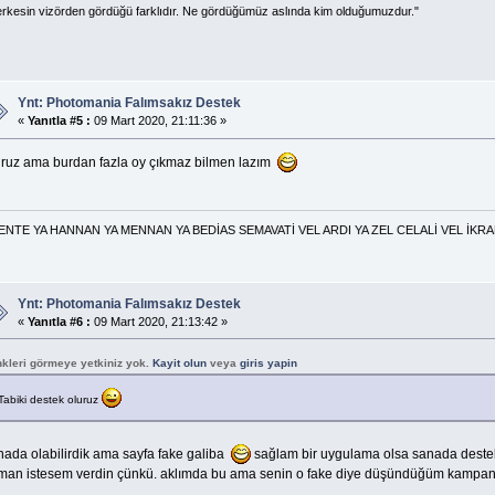
rkesin vizörden gördüğü farklıdır. Ne gördüğümüz aslında kim olduğumuzdur."
Ynt: Photomania Falımsakız Destek
«
Yanıtla #5 :
09 Mart 2020, 21:11:36 »
uruz ama burdan fazla oy çıkmaz bilmen lazım
HANNAN YA MENNAN YA BEDİAS SEMAVATİ VEL ARDI YA ZEL CELALİ VEL İKRAM
Ynt: Photomania Falımsakız Destek
«
Yanıtla #6 :
09 Mart 2020, 21:13:42 »
nkleri görmeye yetkiniz yok.
Kayit olun
veya
giris yapin
Tabiki destek oluruz
nada olabilirdik ama sayfa fake galiba
sağlam bir uygulama olsa sanada destek
man istesem verdin çünkü. aklımda bu ama senin o fake diye düşündüğüm kamp