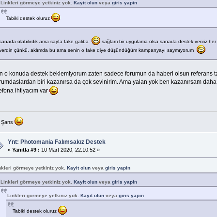
Linkleri görmeye yetkiniz yok.
Kayit olun
veya
giris yapin
Tabiki destek oluruz
sanada olabilirdik ama sayfa fake galiba
sağlam bir uygulama olsa sanada destek veririz h
verdin çünkü. aklımda bu ama senin o fake diye düşündüğüm kampanyayı saymıyorum
n o konuda destek beklemiyorum zaten sadece forumun da haberi olsun referans t
rumdaslardan biri kazanırsa da çok sevinirim. Ama yalan yok ben kazanırsam daha 
efona ihtiyacım var
l Şans
Ynt: Photomania Falımsakız Destek
«
Yanıtla #9 :
10 Mart 2020, 22:10:52 »
nkleri görmeye yetkiniz yok.
Kayit olun
veya
giris yapin
Linkleri görmeye yetkiniz yok.
Kayit olun
veya
giris yapin
Linkleri görmeye yetkiniz yok.
Kayit olun
veya
giris yapin
Tabiki destek oluruz