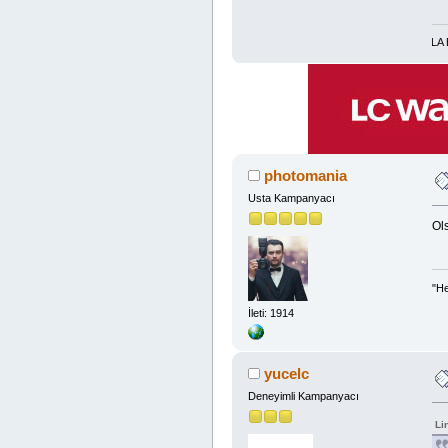
DÜNYA-AHİRET MADDİ-MANEVİ BOL RIZIK İÇİN TESPİH:LA İLAHE İLLA ENTE YA 
photomania
Usta Kampanyacı
Ol
"He
İleti: 1914
yucelc
Deneyimli Kampanyacı
Li