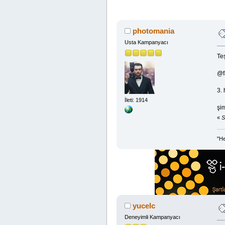
photomania
Usta Kampanyacı
Teş
@f
3. 
İleti: 1914
şi
«
S
"He
yucelc
Deneyimli Kampanyacı