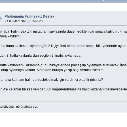
Photomania Falımsakız Destek
«
:
09 Mart 2020, 19:56:52 »
rhaba, Falım Sakız'ın instagram sayfasında düzenledikleri yarışmaya katıldım. 4 h
taya katıldım.
 haftanın katılımları içinden jüri 2 kişiyi final elemelerine seçip, hikayelerinde oyl
ün 3. hafta katılanlardan seçilen 2 finalist oylamada.
hafta katılanları Çarşamba günü hikayelerinde paylaşılıp oylamaya sunulacak. İnşall
i olup oylamaya kalırım. Şimdiden buraya yazıp bilgi vermek istedim.
lamaya kalmam halinde destek olmak için yardımcı olabilir misiniz?
n 4'e kalanlar bu kez yeniden jüri değerlendirmesine kalıp kazananı belirleyecekle
u büyüsün görürsünüz siz...