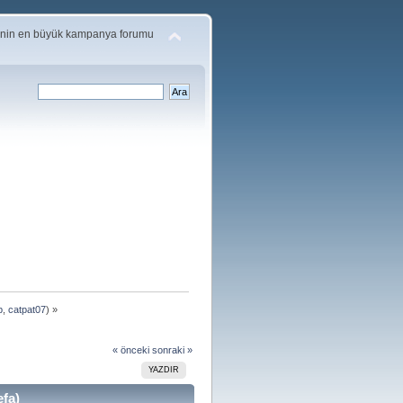
'nin en büyük kampanya forumu
p
,
catpat07
) »
« önceki
sonraki »
YAZDIR
fa)