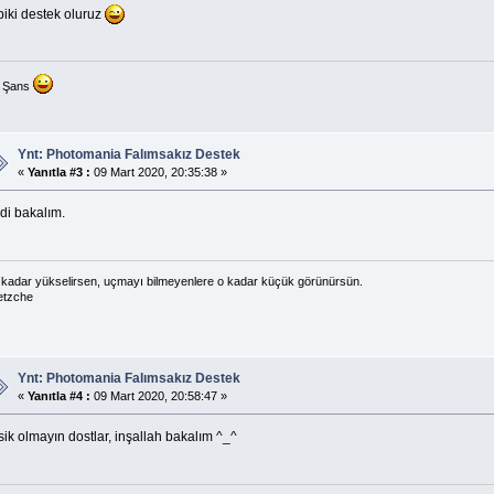
biki destek oluruz
l Şans
Ynt: Photomania Falımsakız Destek
«
Yanıtla #3 :
09 Mart 2020, 20:35:38 »
di bakalım.
kadar yükselirsen, uçmayı bilmeyenlere o kadar küçük görünürsün.
etzche
Ynt: Photomania Falımsakız Destek
«
Yanıtla #4 :
09 Mart 2020, 20:58:47 »
ik olmayın dostlar, inşallah bakalım ^_^