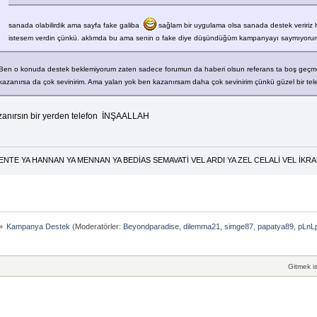
sanada olabilirdik ama sayfa fake galiba
sağlam bir uygulama olsa sanada destek veriri
istesem verdin çünkü. aklımda bu ama senin o fake diye düşündüğüm kampanyayı saymıyor
Ben o konuda destek beklemiyorum zaten sadece forumun da haberi olsun referans ta boş geçme
kazanırsa da çok sevinirim. Ama yalan yok ben kazanırsam daha çok sevinirim çünkü güzel bir tel
zanırsın bir yerden telefon İNŞAALLAH
HANNAN YA MENNAN YA BEDİAS SEMAVATİ VEL ARDI YA ZEL CELALİ VEL İKRAM
»
Kampanya Destek
(Moderatörler:
Beyondparadise
,
dilemma21
,
simge87
,
papatya89
,
pLnL
Gitmek is