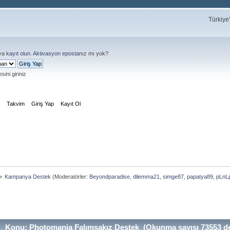
Türkiye
ya
kayıt olun
.
Aktivasyon eposta
nız mı yok?
sini giriniz
m
Takvim
Giriş Yap
Kayıt Ol
»
Kampanya Destek
(Moderatörler:
Beyondparadise
,
dilemma21
,
simge87
,
papatya89
,
pLnL
Konu: Photomania Falımsakız Destek (Okunma sayısı 73553 de