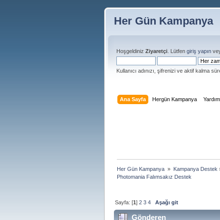
Her Gün Kampanya
Hoşgeldiniz
Ziyaretçi
. Lütfen
giriş yapın
ve
Kullanıcı adınızı, şifrenizi ve aktif kalma süre
Ana Sayfa
Hergün Kampanya
Yardı
Her Gün Kampanya 
»
Kampanya Destek
Photomania Falımsakız Destek
Sayfa: [
1
]
2
3
4
Aşağı git
Gönderen