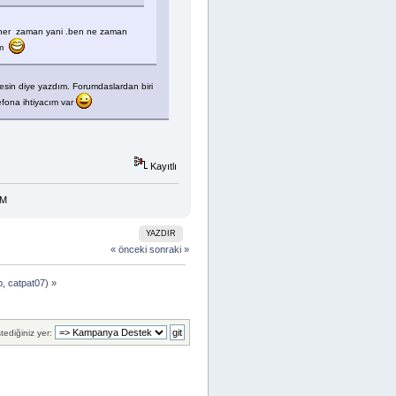
z her zaman yani .ben ne zaman
um
sin diye yazdım. Forumdaslardan biri
efona ihtiyacım var
Kayıtlı
YAZDIR
« önceki
sonraki »
p
,
catpat07
) »
tediğiniz yer: