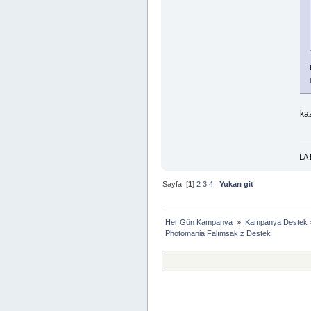
ka
DÜNYA-AHİRET MADDİ-MANEVİ BOL RIZIK İÇİN TESPİH:LA İLAHE İLLA ENTE YA 
Sayfa: [
1
]
2
3
4
Yukarı git
Her Gün Kampanya 
»
Kampanya Destek
Photomania Falımsakız Destek