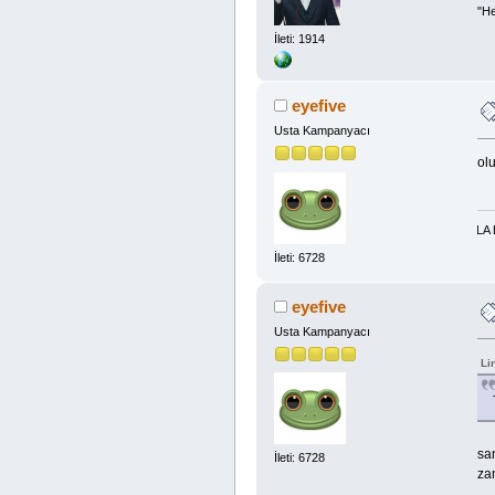
"He
İleti: 1914
eyefive
Usta Kampanyacı
ol
DÜNYA-AHİRET MADDİ-MANEVİ BOL RIZIK İÇİN TESPİH:LA İLAHE İLLA ENTE YA 
İleti: 6728
eyefive
Usta Kampanyacı
Li
sa
İleti: 6728
za