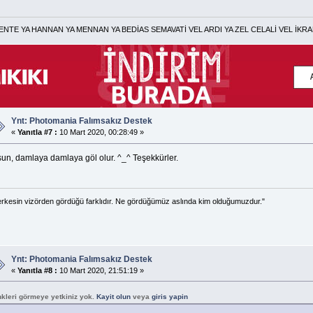
HANNAN YA MENNAN YA BEDİAS SEMAVATİ VEL ARDI YA ZEL CELALİ VEL İKRAM
Ynt: Photomania Falımsakız Destek
«
Yanıtla #7 :
10 Mart 2020, 00:28:49 »
sun, damlaya damlaya göl olur. ^_^ Teşekkürler.
rkesin vizörden gördüğü farklıdır. Ne gördüğümüz aslında kim olduğumuzdur."
Ynt: Photomania Falımsakız Destek
«
Yanıtla #8 :
10 Mart 2020, 21:51:19 »
nkleri görmeye yetkiniz yok.
Kayit olun
veya
giris yapin