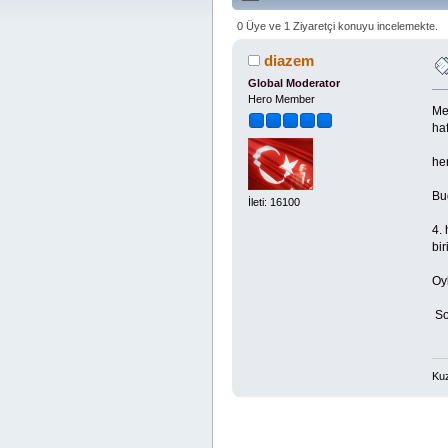
0 Üye ve 1 Ziyaretçi konuyu incelemekte.
diazem
Global Moderator
Hero Member
Me
haf
her
Bug
İleti: 16100
4. 
bir
Oy
So
Kuz