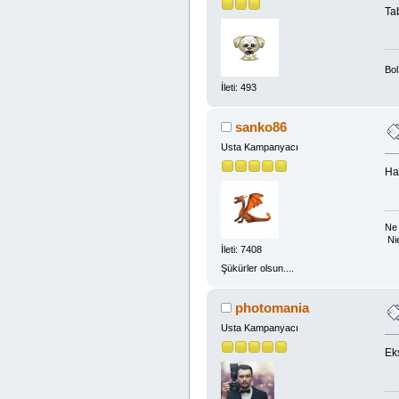
Ta
Bo
İleti: 493
sanko86
Usta Kampanyacı
Ha
Ne 
Ni
İleti: 7408
Şükürler olsun....
photomania
Usta Kampanyacı
Eks