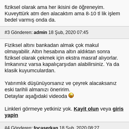
fiziksel olarak ama her ikisini de öğreneyim.
Kuveyttürk atm den alacaktım ama 8-10 tl lik işlem
bedel varmış onda da.
#3
Gönderen:
admin
18 Şub, 2020 07:45
Fiziksel altını bankadan almak çok makul
olmayabilir. Altın hesabına altın aldıktan sonra
fiziksel olarak çekmek için ekstra masraf alıyorlar.
İmkanınız varsa kapalıçarşıdan alabilirsiniz. Ya da
klasik kuyumculardan.
Yatırımlık düşünüyorsanız ve çeyrek alacaksanız
eski tarihli almanızı öneririm.
Detaylar aşağıdaki videoda
Linkleri görmeye yetkiniz yok.
Kayit olun
veya
giris
yapin
#4
Gönderen:
focaserkan
18 Şub, 2020 08:27