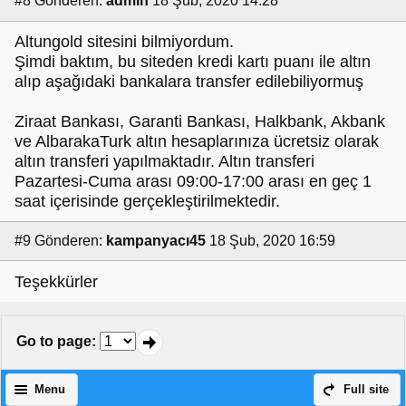
#8
Gönderen:
admin
18 Şub, 2020 14:28
Altungold sitesini bilmiyordum.
Şimdi baktım, bu siteden kredi kartı puanı ile altın
alıp aşağıdaki bankalara transfer edilebiliyormuş
Ziraat Bankası, Garanti Bankası, Halkbank, Akbank
ve AlbarakaTurk altın hesaplarınıza ücretsiz olarak
altın transferi yapılmaktadır. Altın transferi
Pazartesi-Cuma arası 09:00-17:00 arası en geç 1
saat içerisinde gerçekleştirilmektedir.
#9
Gönderen:
kampanyacı45
18 Şub, 2020 16:59
Teşekkürler
Go to page
:
Menu
Full site