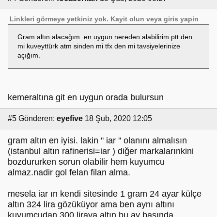
Linkleri görmeye yetkiniz yok.
Kayit olun
veya
giris yapin
Gram altın alacağım. en uygun nereden alabilirim ptt den
mi kuveyttürk atm sinden mi tfx den mi tavsiyelerinize
açığım.
kemeraltına git en uygun orada bulursun
#5
Gönderen:
eyefive
18 Şub, 2020 12:05
gram altın en iyisi. lakin '' iar '' olanını almalısın
(istanbul altın rafinerisi=iar ) diğer markalarınkini
bozdururken sorun olabilir hem kuyumcu
almaz.nadir gol felan filan alma.
mesela iar ın kendi sitesinde 1 gram 24 ayar külçe
altın 324 lira gözüküyor ama ben aynı altını
kuyumcudan 300 liraya altın bu ay başında.