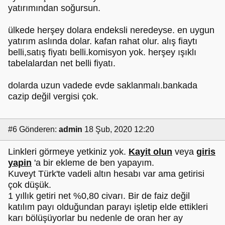
yatırımından soğursun.
ülkede herşey dolara endeksli neredeyse. en uygun
yatırım aslında dolar. kafan rahat olur. alış fiaytı
belli,satış fiyatı belli.komisyon yok. herşey ışıklı
tabelalardan net belli fiyatı.
dolarda uzun vadede evde saklanmalı.bankada
cazip değil vergisi çok.
#6
Gönderen:
admin
18 Şub, 2020 12:20
Linkleri görmeye yetkiniz yok.
Kayit olun
veya
giris
yapin
'a bir ekleme de ben yapayım.
Kuveyt Türk'te vadeli altın hesabı var ama getirisi
çok düşük.
1 yıllık getiri net %0,80 civarı. Bir de faiz değil
katılım payı olduğundan parayı işletip elde ettikleri
karı bölüşüyorlar bu nedenle de oran her ay