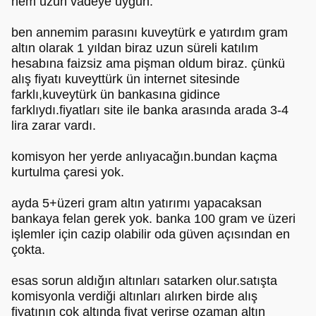
hem uzun vadeye uygun.
ben annemim parasını kuveytürk e yatırdım gram
altın olarak 1 yıldan biraz uzun süreli katılım
hesabına faizsiz ama pişman oldum biraz. çünkü
alış fiyatı kuveyttürk ün internet sitesinde
farklı,kuveytürk ün bankasına gidince
farklıydı.fiyatları site ile banka arasında arada 3-4
lira zarar vardı.
komisyon her yerde anlıyacağın.bundan kaçma
kurtulma çaresi yok.
ayda 5+üzeri gram altın yatırımı yapacaksan
bankaya felan gerek yok. banka 100 gram ve üzeri
işlemler için cazip olabilir oda güven açısından en
çokta.
esas sorun aldığın altınları satarken olur.satışta
komisyonla verdiği altınları alırken birde alış
fiyatının çok altında fiyat verirse ozaman altın