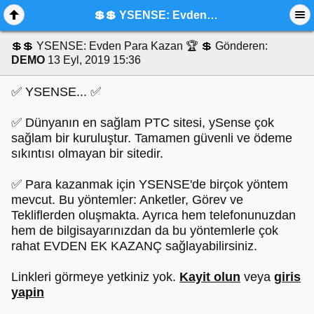
💲💲 YSENSE: Evden Para Kazan 🏆 💲
💲💲 YSENSE: Evden Para Kazan 🏆 💲
Gönderen:
DEMO
13 Eyl, 2019 15:36
✅ YSENSE... ✅
✅ Dünyanın en sağlam PTC sitesi, ySense çok
sağlam bir kuruluştur. Tamamen güvenli ve ödeme
sıkıntısı olmayan bir sitedir.
✅ Para kazanmak için YSENSE'de birçok yöntem
mevcut. Bu yöntemler: Anketler, Görev ve
Tekliflerden oluşmakta. Ayrıca hem telefonunuzdan
hem de bilgisayarınızdan da bu yöntemlerle çok
rahat EVDEN EK KAZANÇ sağlayabilirsiniz.
Linkleri görmeye yetkiniz yok.
Kayit olun
veya
giris
yapin