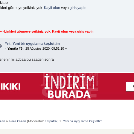
kitup
kleri görmeye yetkiniz yok.
Kayit olun
veya
giris yapin
--->Linkleri görmeye yetkiniz yok.
Kayit olun
veya
giris yapin
Ynt: Yeni bir uygulama keşfettim
«
Yanıtla #6 :
25 Ağustos 2020, 09:51:10 »
enenir mi acbaa bu saatten sonra
azan
»
Para kazan
(Moderatör:
catpat07
) »
Yeni bir uygulama keşfettim
G