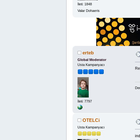
İleti: 1848
Valar Dohaeris
erteb
Global Moderator
Usta Kampanyacı
Re
Den
İleti: 7797
OTELCi
Usta Kampanyacı
ind