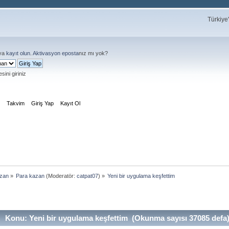
Türkiye
ya
kayıt olun
.
Aktivasyon eposta
nız mı yok?
sini giriniz
m
Takvim
Giriş Yap
Kayıt Ol
azan
»
Para kazan
(Moderatör:
catpat07
) »
Yeni bir uygulama keşfettim
Konu: Yeni bir uygulama keşfettim (Okunma sayısı 37085 defa