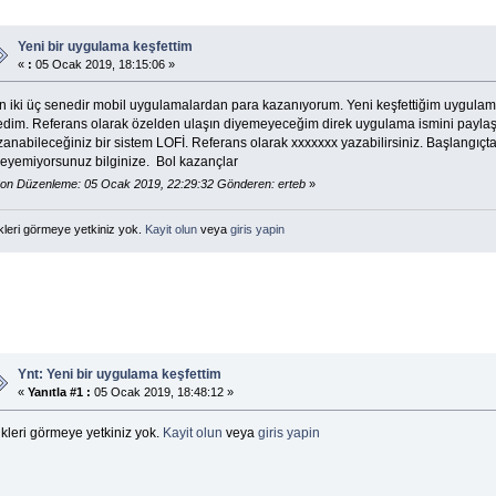
Yeni bir uygulama keşfettim
«
:
05 Ocak 2019, 18:15:06 »
n iki üç senedir mobil uygulamalardan para kazanıyorum. Yeni keşfettiğim uygulam
tedim. Referans olarak özelden ulaşın diyemeyeceğim direk uygulama ismini payla
zanabileceğiniz bir sistem LOFİ. Referans olarak xxxxxxx yazabilirsiniz. Başlangıç
leyemiyorsunuz bilginize. Bol kazançlar
on Düzenleme: 05 Ocak 2019, 22:29:32 Gönderen: erteb
»
kleri görmeye yetkiniz yok.
Kayit olun
veya
giris yapin
Ynt: Yeni bir uygulama keşfettim
«
Yanıtla #1 :
05 Ocak 2019, 18:48:12 »
kleri görmeye yetkiniz yok.
Kayit olun
veya
giris yapin