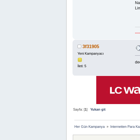
Na
Lin
---
3f31905
Yeni Kampanyacı
de
İleti: 5
Sayfa: [
1
]
Yukarı git
Her Gün Kampanya 
»
Internetten Para K