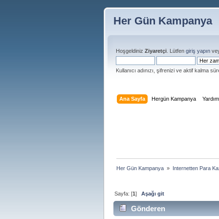
Her Gün Kampanya
Hoşgeldiniz
Ziyaretçi
. Lütfen
giriş yapın
ve
Kullanıcı adınızı, şifrenizi ve aktif kalma süre
Ana Sayfa
Hergün Kampanya
Yardı
Her Gün Kampanya 
»
Internetten Para K
Sayfa: [
1
]
Aşağı git
Gönderen