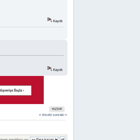
Kayıtlı
Kayıtlı
YAZDIR
« önceki
sonraki »
itmek istediğiniz yer: