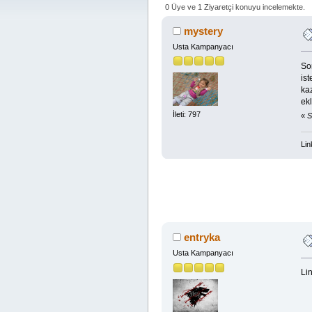
0 Üye ve 1 Ziyaretçi konuyu incelemekte.
mystery
Usta Kampanyacı
So
is
ka
ek
İleti: 797
«
S
Lin
entryka
Usta Kampanyacı
Lin