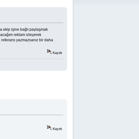
a ekip işine bağlı paylaşmak
şacağım reklam izleyerek
ta referans yazmazsanız bir daha
Kayıtlı
Kayıtlı