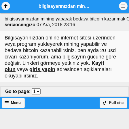
bilgisayarınızdan mining yaparak bedava bitcoin kazanmak
bilgisayarınızdan mining yaparak bedava bitcoin kazanmak
G
serciocengizo
07 Ara, 2018 23:16
Bilgisayarınızdan online internet sitesi üzerinden
veya program yukleyerek mining yapabilir ve
bedava bitcoin kazanabilirsiniz. ben ayda 20 usd
civarı kazanıyorum. ama bilgisayrın gücüne göre
değişir. Linkleri görmeye yetkiniz yok.
Kayit
olun
veya
giris yapin
adresinden açıklamaları
okuyabilirsiniz.
Go to page
:
Menu
Full site