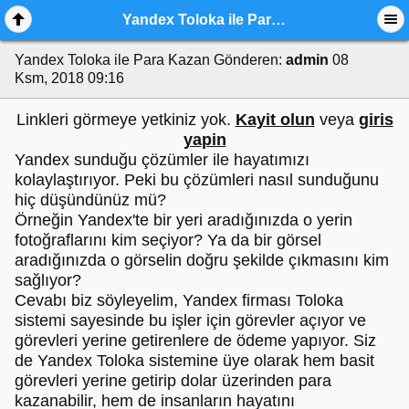
Yandex Toloka ile Para Kazan
Yandex Toloka ile Para Kazan
Gönderen:
admin
08
Ksm, 2018 09:16
Linkleri görmeye yetkiniz yok.
Kayit olun
veya
giris
yapin
Yandex sunduğu çözümler ile hayatımızı
kolaylaştırıyor. Peki bu çözümleri nasıl sunduğunu
hiç düşündünüz mü?
Örneğin Yandex'te bir yeri aradığınızda o yerin
fotoğraflarını kim seçiyor? Ya da bir görsel
aradığınızda o görselin doğru şekilde çıkmasını kim
sağlıyor?
Cevabı biz söyleyelim, Yandex firması Toloka
sistemi sayesinde bu işler için görevler açıyor ve
görevleri yerine getirenlere de ödeme yapıyor. Siz
de Yandex Toloka sistemine üye olarak hem basit
görevleri yerine getirip dolar üzerinden para
kazanabilir, hem de insanların hayatını