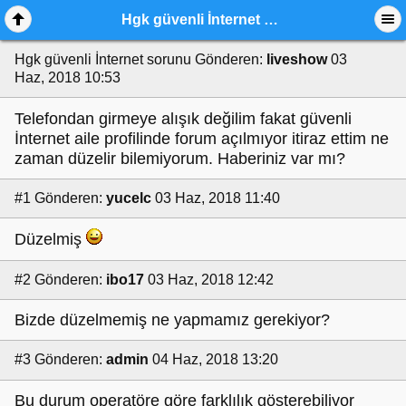
Hgk güvenli İnternet sorunu
Hgk güvenli İnternet sorunu
Gönderen:
liveshow
03
Haz, 2018 10:53
Telefondan girmeye alışık değilim fakat güvenli
İnternet aile profilinde forum açılmıyor itiraz ettim ne
zaman düzelir bilemiyorum. Haberiniz var mı?
#1
Gönderen:
yucelc
03 Haz, 2018 11:40
Düzelmiş
#2
Gönderen:
ibo17
03 Haz, 2018 12:42
Bizde düzelmemiş ne yapmamız gerekiyor?
#3
Gönderen:
admin
04 Haz, 2018 13:20
Bu durum operatöre göre farklılık gösterebiliyor