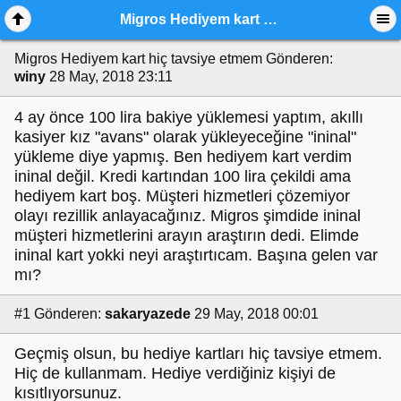
Migros Hediyem kart hiç tavsiye etmem
Migros Hediyem kart hiç tavsiye etmem
Gönderen:
winy
28 May, 2018 23:11
4 ay önce 100 lira bakiye yüklemesi yaptım, akıllı
kasiyer kız "avans" olarak yükleyeceğine "ininal"
yükleme diye yapmış. Ben hediyem kart verdim
ininal değil. Kredi kartından 100 lira çekildi ama
hediyem kart boş. Müşteri hizmetleri çözemiyor
olayı rezillik anlayacağınız. Migros şimdide ininal
müşteri hizmetlerini arayın araştırın dedi. Elimde
ininal kart yokki neyi araştırtıcam. Başına gelen var
mı?
#1
Gönderen:
sakaryazede
29 May, 2018 00:01
Geçmiş olsun, bu hediye kartları hiç tavsiye etmem.
Hiç de kullanmam. Hediye verdiğiniz kişiyi de
kısıtlıyorsunuz.