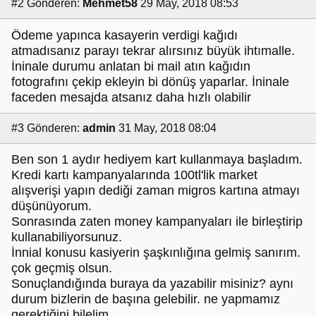
#2
Gönderen:
Mehmet58
29 May, 2018 08:53
Ödeme yapınca kasayerin verdigi kağıdı
atmadısanız parayı tekrar alırsınız büyük ihtımalle.
İninale durumu anlatan bi mail atın kağıdın
fotografını çekip ekleyin bi dönüş yaparlar. İninale
faceden mesajda atsanız daha hızlı olabilir
#3
Gönderen:
admin
31 May, 2018 08:04
Ben son 1 aydır hediyem kart kullanmaya başladım.
Kredi kartı kampanyalarında 100tl'lik market
alışverişi yapın dediği zaman migros kartına atmayı
düşünüyorum.
Sonrasında zaten money kampanyaları ile birleştirip
kullanabiliyorsunuz.
İnnial konusu kasiyerin şaşkınlığına gelmiş sanırım.
çok geçmiş olsun.
Sonuçlandığında buraya da yazabilir misiniz? aynı
durum bizlerin de başına gelebilir. ne yapmamız
gerektiğini bilelim.