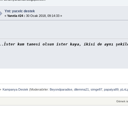
Ynt: yucelc destek
«
Yanıtla #24 :
30 Ocak 2018, 09:14:33 »
..İster kum tanesi olsun ister kaya, ikisi de aynı şekil
»
Kampanya Destek
(Moderatörler:
Beyondparadise
,
dilemma21
,
simge87
,
papatya89
,
pLnL
Gitmek is