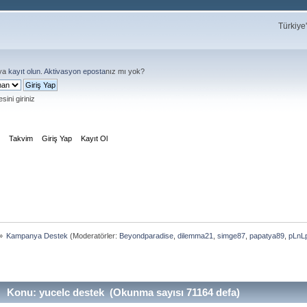
Türkiye
ya
kayıt olun
.
Aktivasyon eposta
nız mı yok?
sini giriniz
m
Takvim
Giriş Yap
Kayıt Ol
»
Kampanya Destek
(Moderatörler:
Beyondparadise
,
dilemma21
,
simge87
,
papatya89
,
pLnL
Konu: yucelc destek (Okunma sayısı 71164 defa)