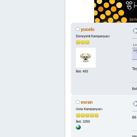
yucelc
Deneyimli Kampanyacı
Li
Te
İleti: 493
Bo
esran
Usta Kampanyacı
86
İleti: 1050
htt