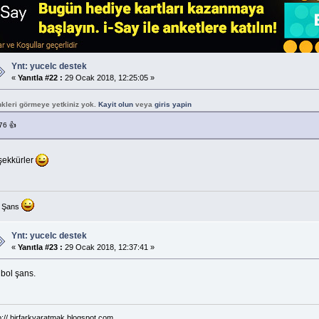
Ynt: yucelc destek
«
Yanıtla #22 :
29 Ocak 2018, 12:25:05 »
nkleri görmeye yetkiniz yok.
Kayit olun
veya
giris yapin
76 👍
şekkürler
l Şans
Ynt: yucelc destek
«
Yanıtla #23 :
29 Ocak 2018, 12:37:41 »
 bol şans.
p:// birfarkyaratmak.blogspot.com