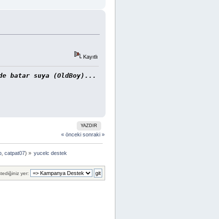
Kayıtlı
de batar suya (OldBoy)...
YAZDIR
« önceki
sonraki »
p
,
catpat07
) »
yucelc destek
tediğiniz yer: