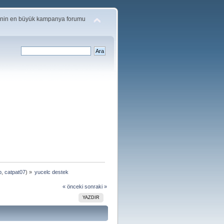
'nin en büyük kampanya forumu
p
,
catpat07
) »
yucelc destek
« önceki
sonraki »
YAZDIR