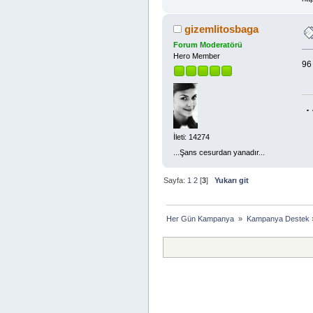
gizemlitosbaga
Forum Moderatörü
Hero Member
96
.
İleti: 14274
...Şans cesurdan yanadır...
Sayfa:
1
2
[
3
]
Yukarı git
Her Gün Kampanya 
»
Kampanya Destek