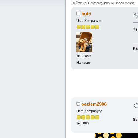
0 Üye ve 1 Ziyaretçi konuyu incelemekte.
hutti
Usta Kampanyacı
7
Kıs
İleti: 1060
Namaste
oezlem2906
Usta Kampanyacı
85
İleti: 880