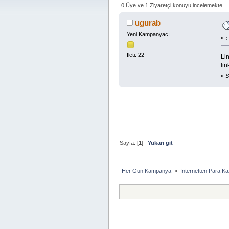
0 Üye ve 1 Ziyaretçi konuyu incelemekte.
ugurab
Yeni Kampanyacı
«
:
İleti: 22
Lin
lin
«
S
Sayfa: [
1
]
Yukarı git
Her Gün Kampanya 
»
Internetten Para K