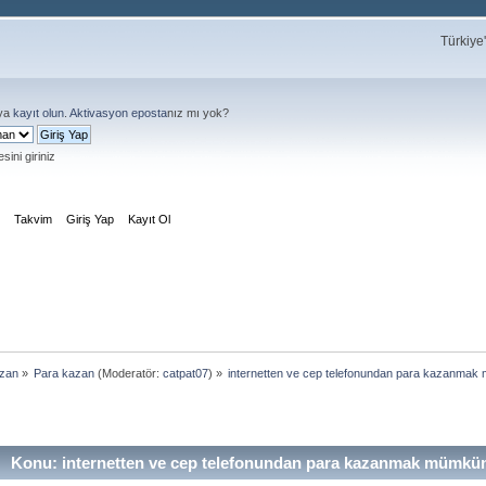
Türkiye
ya
kayıt olun
.
Aktivasyon eposta
nız mı yok?
sini giriniz
m
Takvim
Giriş Yap
Kayıt Ol
azan
»
Para kazan
(Moderatör:
catpat07
) »
internetten ve cep telefonundan para kazanmak
Konu: internetten ve cep telefonundan para kazanmak mümkün