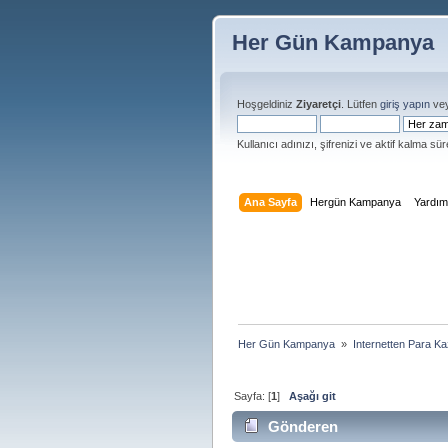
Her Gün Kampanya
Hoşgeldiniz
Ziyaretçi
. Lütfen
giriş yapın
ve
Kullanıcı adınızı, şifrenizi ve aktif kalma süre
Ana Sayfa
Hergün Kampanya
Yardı
Her Gün Kampanya 
»
Internetten Para K
Sayfa: [
1
]
Aşağı git
Gönderen