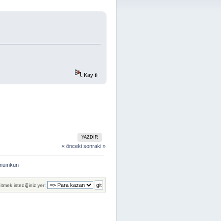
Kayıtlı
YAZDIR
« önceki
sonraki »
 mümkün 
itmek istediğiniz yer: