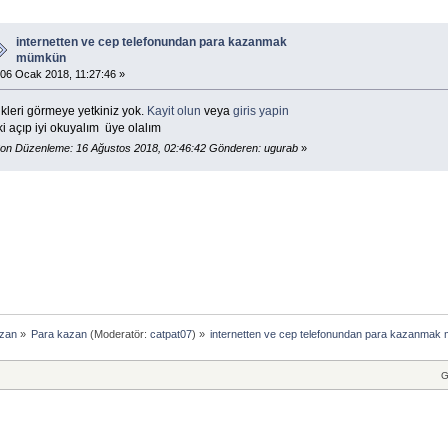
internetten ve cep telefonundan para kazanmak
mümkün
06 Ocak 2018, 11:27:46 »
kleri görmeye yetkiniz yok.
Kayit olun
veya
giris yapin
ki açıp iyi okuyalım üye olalım
on Düzenleme: 16 Ağustos 2018, 02:46:42 Gönderen: ugurab
»
azan
»
Para kazan
(Moderatör:
catpat07
) »
internetten ve cep telefonundan para kazanmak
G