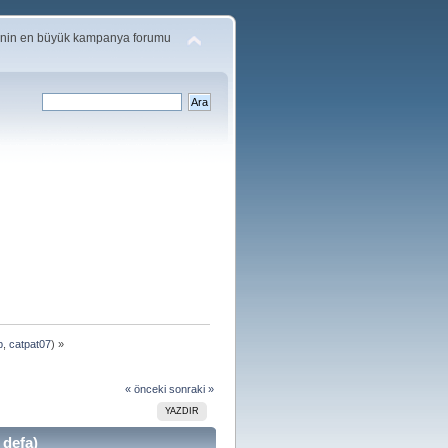
'nin en büyük kampanya forumu
p
,
catpat07
) »
« önceki
sonraki »
YAZDIR
 defa)