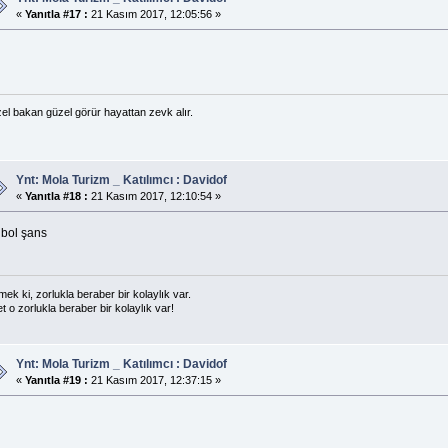
«
Yanıtla #17 :
21 Kasım 2017, 12:05:56 »
el bakan güzel görür hayattan zevk alır.
Ynt: Mola Turizm _ Katılımcı : Davidof
«
Yanıtla #18 :
21 Kasım 2017, 12:10:54 »
 bol şans
ek ki, zorlukla beraber bir kolaylık var.
t o zorlukla beraber bir kolaylık var!
Ynt: Mola Turizm _ Katılımcı : Davidof
«
Yanıtla #19 :
21 Kasım 2017, 12:37:15 »