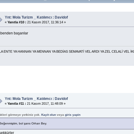
Ynt: Mola Turizm _ Katılımcı : Davidof
«
Yanıtla #10 :
21 Kasım 2017, 11:36:14 »
.benden başarılar
 YA HANNAN YA MENNAN YA BEDİAS SEMAVATİ VEL ARDI YA ZEL CELALİ VEL İKRAM
Ynt: Mola Turizm _ Katılımcı : Davidof
«
Yanıtla #11 :
21 Kasım 2017, 11:48:09 »
nkleri görmeye yetkiniz yok.
Kayit olun
veya
giris yapin
Beğenmiştim, bol şans Orhan Bey.
şekkürler