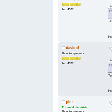
Li
İleti: 4377
Te
İns
davidof
Usta Kampanyacı
Li
İleti: 4377
Te
İns
pink
Forum Moderatörü
Usta Kampanyacı