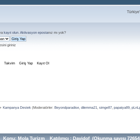
Türkiye
ya
kayıt olun
.
Aktivasyon eposta
nız mı yok?
sini giriniz
m
Takvim
Giriş Yap
Kayıt Ol
»
Kampanya Destek
(Moderatörler:
Beyondparadise
,
dilemma21
,
simge87
,
papatya89
,
pLnL
Konu: Mola Turizm _ Katılımcı : Davidof (Okunma sayısı 72654