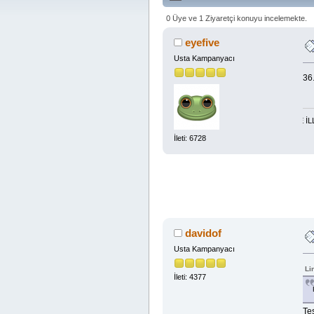
0 Üye ve 1 Ziyaretçi konuyu incelemekte.
eyefive
Usta Kampanyacı
36
DÜNYA-AHİRET MADDİ-MANEVİ BOL RIZIK İÇİN TESPİH:LA İLAHE İLLA ENTE
İleti: 6728
davidof
Usta Kampanyacı
Li
İleti: 4377
Te