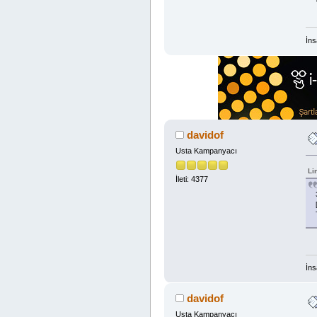
İns
davidof
Usta Kampanyacı
Li
İleti: 4377
İns
davidof
Usta Kampanyacı