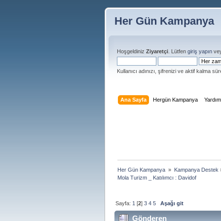
Her Gün Kampanya
Hoşgeldiniz
Ziyaretçi
. Lütfen
giriş yapın
ve
Kullanıcı adınızı, şifrenizi ve aktif kalma süre
Ana Sayfa
Hergün Kampanya
Yardı
Her Gün Kampanya 
»
Kampanya Destek
Mola Turizm _ Katılımcı : Davidof
Sayfa:
1
[
2
]
3
4
5
Aşağı git
Gönderen