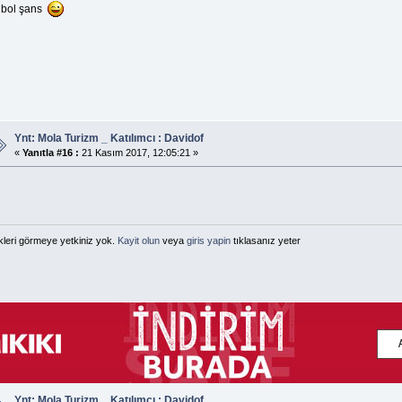
 bol şans
Ynt: Mola Turizm _ Katılımcı : Davidof
«
Yanıtla #16 :
21 Kasım 2017, 12:05:21 »
kleri görmeye yetkiniz yok.
Kayit olun
veya
giris yapin
tıklasanız yeter
Ynt: Mola Turizm _ Katılımcı : Davidof