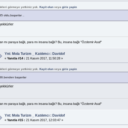
nkleri görmeye yetkiniz yok.
Kayit olun
veya
giris yapin
35 oldu,başarılar ..
şekkürler
an mı paraya bağlı, para mı insana bağlı? Bu, insana bağlı "Özdemir Asaf"
Ynt: Mola Turizm _ Katılımcı : Davidof
«
Yanıtla #14 :
21 Kasım 2017, 11:50:28 »
nkleri görmeye yetkiniz yok.
Kayit olun
veya
giris yapin
36.benden başarılar
şekkürler
an mı paraya bağlı, para mı insana bağlı? Bu, insana bağlı "Özdemir Asaf"
Ynt: Mola Turizm _ Katılımcı : Davidof
«
Yanıtla #15 :
21 Kasım 2017, 12:03:47 »