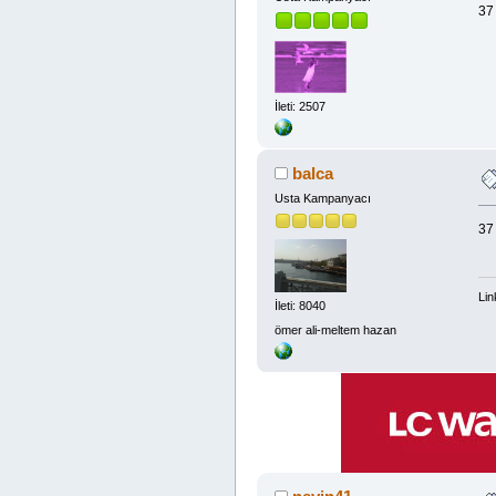
37
İleti: 2507
balca
Usta Kampanyacı
37
Lin
İleti: 8040
ömer ali-meltem hazan