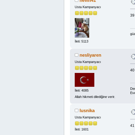
nevin41
Usta Kampanyacı
39
güz
İleti: 5113
nesliyaren
Usta Kampanyacı
40
Dem
İleti: 4085
Eve
Allah hikmeti dilediğine verir.
lusnika
Usta Kampanyacı
41
İleti: 1601