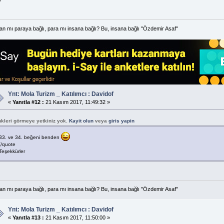
an mı paraya bağlı, para mı insana bağlı? Bu, insana bağlı "Özdemir Asaf"
Ynt: Mola Turizm _ Katılımcı : Davidof
«
Yanıtla #12 :
21 Kasım 2017, 11:49:32 »
nkleri görmeye yetkiniz yok.
Kayit olun
veya
giris yapin
33. ve 34. beğeni benden
[/quote
Teşekkürler
an mı paraya bağlı, para mı insana bağlı? Bu, insana bağlı "Özdemir Asaf"
Ynt: Mola Turizm _ Katılımcı : Davidof
«
Yanıtla #13 :
21 Kasım 2017, 11:50:00 »