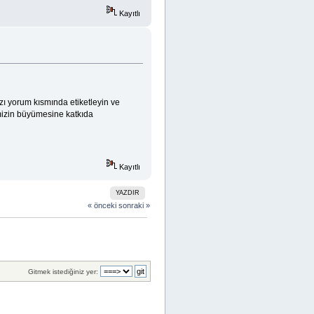
Kayıtlı
zı yorum kısmında etiketleyin ve
emizin büyümesine katkıda
Kayıtlı
YAZDIR
« önceki
sonraki »
Gitmek istediğiniz yer: