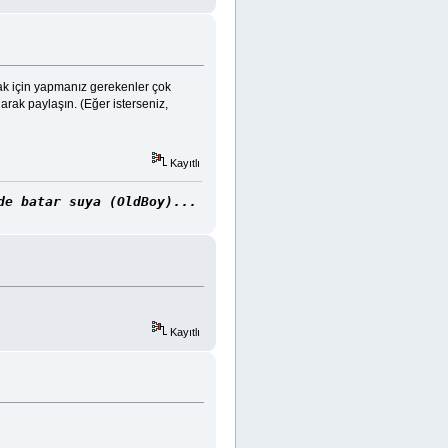
mak için yapmanız gerekenler çok
arak paylaşın. (Eğer isterseniz,
Kayıtlı
de batar suya (OldBoy)...
Kayıtlı