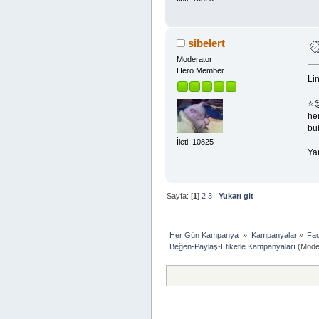
sibelert
Moderator
Hero Member
Lin
⭐
her
bul
İleti: 10825
Ya
Sayfa: [
1
]
2
3
Yukarı git
Her Gün Kampanya 
»
Kampanyalar
»
Fac
Beğen-Paylaş-Etiketle Kampanyaları
(Moder