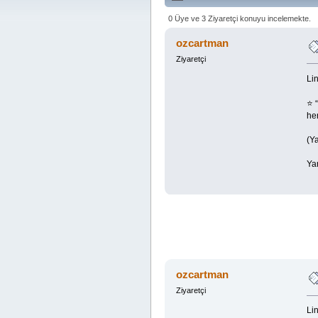
0 Üye ve 3 Ziyaretçi konuyu incelemekte.
ozcartman
Ziyaretçi
Lin
⭐ “
he
(Ya
Ya
ozcartman
Ziyaretçi
Lin