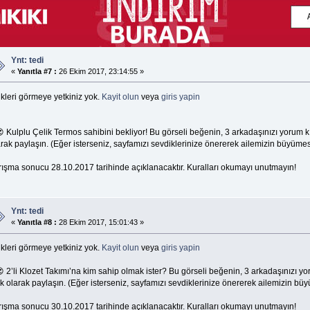
Ynt: tedi
«
Yanıtla #7 :
26 Ekim 2017, 23:14:55 »
kleri görmeye yetkiniz yok.
Kayit olun
veya
giris yapin
 Kulplu Çelik Termos sahibini bekliyor! Bu görseli beğenin, 3 arkadaşınızı yorum k
rak paylaşın. (Eğer isterseniz, sayfamızı sevdiklerinize önererek ailemizin büyümesi
rışma sonucu 28.10.2017 tarihinde açıklanacaktır. Kuralları okumayı unutmayın!
Ynt: tedi
«
Yanıtla #8 :
28 Ekim 2017, 15:01:43 »
kleri görmeye yetkiniz yok.
Kayit olun
veya
giris yapin
 2’li Klozet Takımı’na kim sahip olmak ister? Bu görseli beğenin, 3 arkadaşınızı y
k olarak paylaşın. (Eğer isterseniz, sayfamızı sevdiklerinize önererek ailemizin büy
rışma sonucu 30.10.2017 tarihinde açıklanacaktır. Kuralları okumayı unutmayın!