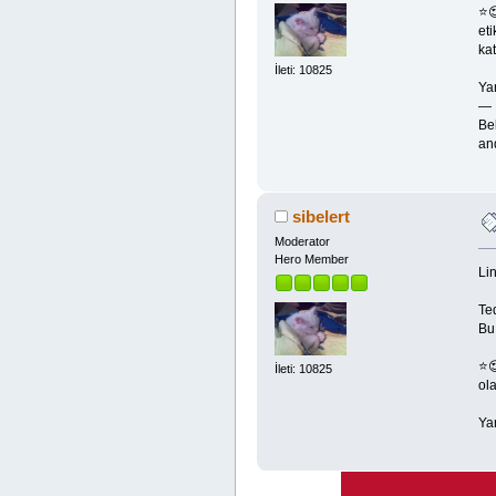
⭐
eti
kat
İleti: 10825
Ya
— 
Be
and
sibelert
Moderator
Hero Member
Lin
Te
Bu
⭐😍
İleti: 10825
ola
Ya