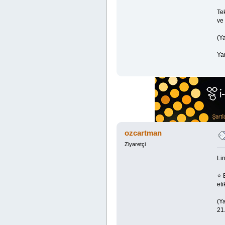
Te
ve 
(Ya
Ya
ozcartman
Ziyaretçi
Lin
⭐ B
eti
(Ya
21.