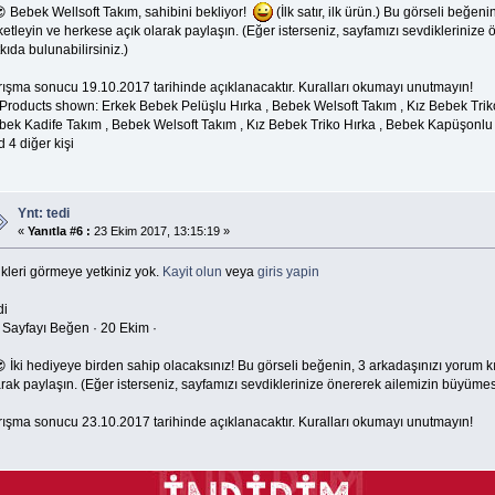
 Bebek Wellsoft Takım, sahibini bekliyor!
(İlk satır, ilk ürün.) Bu görseli beğe
ketleyin ve herkese açık olarak paylaşın. (Eğer isterseniz, sayfamızı sevdikleriniz
kıda bulunabilirsiniz.)
rışma sonucu 19.10.2017 tarihinde açıklanacaktır. Kuralları okumayı unutmayın!
Products shown: Erkek Bebek Pelüşlu Hırka , Bebek Welsoft Takım , Kız Bebek Triko
bek Kadife Takım , Bebek Welsoft Takım , Kız Bebek Triko Hırka , Bebek Kapüşonlu
 4 diğer kişi
Ynt: tedi
«
Yanıtla #6 :
23 Ekim 2017, 13:15:19 »
kleri görmeye yetkiniz yok.
Kayit olun
veya
giris yapin
di
 Sayfayı Beğen · 20 Ekim ·
 İki hediyeye birden sahip olacaksınız! Bu görseli beğenin, 3 arkadaşınızı yorum k
rak paylaşın. (Eğer isterseniz, sayfamızı sevdiklerinize önererek ailemizin büyümesi
rışma sonucu 23.10.2017 tarihinde açıklanacaktır. Kuralları okumayı unutmayın!