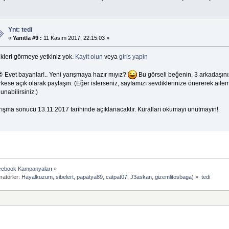
Ynt: tedi
«
Yanıtla #9 :
11 Kasım 2017, 22:15:03 »
kleri görmeye yetkiniz yok.
Kayit olun
veya
giris yapin
 Evet bayanlar!.. Yeni yarışmaya hazır mıyız?
Bu görseli beğenin, 3 arkadaşını
kese açık olarak paylaşın. (Eğer isterseniz, sayfamızı sevdiklerinize önererek ail
unabilirsiniz.)
rışma sonucu 13.11.2017 tarihinde açıklanacaktır. Kuralları okumayı unutmayın!
ebook Kampanyaları
»
atörler:
Hayalkuzum
,
sibelert
,
papatya89
,
catpat07
,
J3askan
,
gizemlitosbaga
) »
tedi