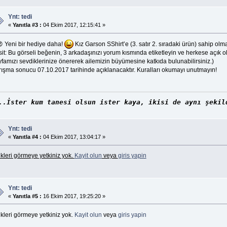
Ynt: tedi
«
Yanıtla #3 :
04 Ekim 2017, 12:15:41 »
 Yeni bir hediye daha!
Kız Garson SShirt’e (3. satır 2. sıradaki ürün) sahip ol
it: Bu görseli beğenin, 3 arkadaşınızı yorum kısmında etiketleyin ve herkese açık ol
famızı sevdiklerinize önererek ailemizin büyümesine katkıda bulunabilirsiniz.)
rışma sonucu 07.10.2017 tarihinde açıklanacaktır. Kuralları okumayı unutmayın!
..İster kum tanesi olsun ister kaya, ikisi de aynı şekil
Ynt: tedi
«
Yanıtla #4 :
04 Ekim 2017, 13:04:17 »
kleri görmeye yetkiniz yok.
Kayit olun
veya
giris yapin
Ynt: tedi
«
Yanıtla #5 :
16 Ekim 2017, 19:25:20 »
kleri görmeye yetkiniz yok.
Kayit olun
veya
giris yapin