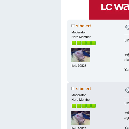
sibelert
Moderator
Hero Member
Lin
⭐😍
ola
İleti: 10825
Ya
sibelert
Moderator
Hero Member
Lin
⭐😍
açı
Ya
İleti: 10825