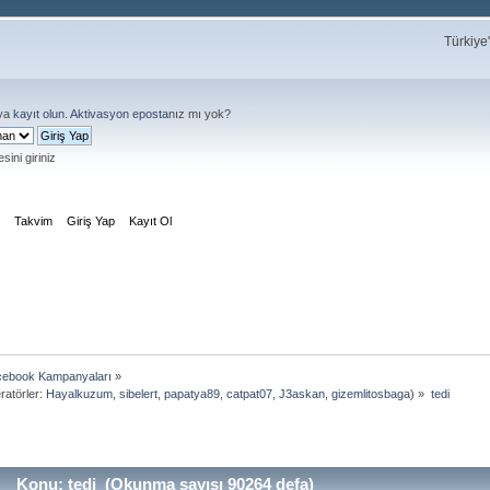
Türkiye
ya
kayıt olun
.
Aktivasyon eposta
nız mı yok?
sini giriniz
m
Takvim
Giriş Yap
Kayıt Ol
ebook Kampanyaları
»
atörler:
Hayalkuzum
,
sibelert
,
papatya89
,
catpat07
,
J3askan
,
gizemlitosbaga
) »
tedi
Konu: tedi (Okunma sayısı 90264 defa)