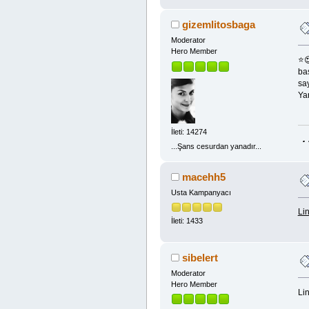
gizemlitosbaga
Moderator
Hero Member
⭐
bas
say
Ya
İleti: 14274
.
...Şans cesurdan yanadır...
macehh5
Usta Kampanyacı
Lin
İleti: 1433
sibelert
Moderator
Hero Member
Lin