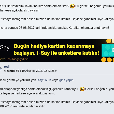
k Kişilik Nevresim Takımı’na kim sahip olmak ister?
Bu görseli beğenin, yorum kı
herkese açık olarak paylaşın.
rışmaya Instagram hesabımızdan da katılabilirsiniz. Böylece şansınızı ikiye katlayabi
rışma sonucu 07.08.2017 tarihinde açıklanacaktır. Kuralları okumayı unutmayın!
tedi
«
Yanıtla #2 :
19 Ağustos 2017, 22:43:28 »
kleri görmeye yetkiniz yok.
Kayit olun
veya
giris yapin
u ortopedik yastığa sahip olacak kişi, geceleri rahat uyur!
Görseli beğenin, yor
ketleyin ve herkese açık olarak paylaşın.
rışmaya Instagram hesabımızdan da katılabilirsiniz. Böylece şansınızı ikiye katlayab
08.2017 tarihinde açıklanacaktır.