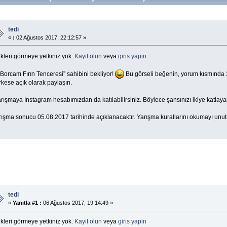
tedi
«
:
02 Ağustos 2017, 22:12:57 »
kleri görmeye yetkiniz yok.
Kayit olun
veya
giris yapin
Borcam Fırın Tenceresi” sahibini bekliyor!
Bu görseli beğenin, yorum kısmında 3 
rkese açık olarak paylaşın.
rışmaya Instagram hesabımızdan da katılabilirsiniz. Böylece şansınızı ikiye katlayabi
rışma sonucu 05.08.2017 tarihinde açıklanacaktır. Yarışma kurallarını okumayı unu
tedi
«
Yanıtla #1 :
06 Ağustos 2017, 19:14:49 »
kleri görmeye yetkiniz yok.
Kayit olun
veya
giris yapin