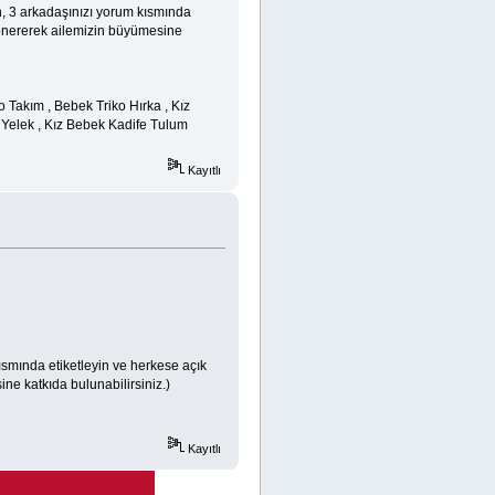
nin, 3 arkadaşınızı yorum kısmında
e önererek ailemizin büyümesine
 Takım , Bebek Triko Hırka , Kız
 Yelek , Kız Bebek Kadife Tulum
Kayıtlı
ısmında etiketleyin ve herkese açık
ne katkıda bulunabilirsiniz.)
Kayıtlı