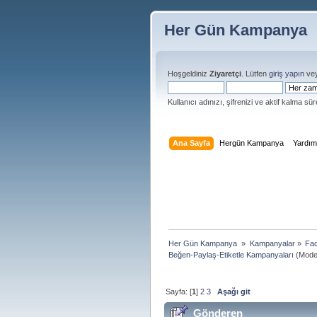
Her Gün Kampanya
Hoşgeldiniz
Ziyaretçi
. Lütfen
giriş yapın
ve
Kullanıcı adınızı, şifrenizi ve aktif kalma süre
Ana Sayfa
Hergün Kampanya
Yardı
Her Gün Kampanya 
»
Kampanyalar
»
Fac
Beğen-Paylaş-Etiketle Kampanyaları
(Moder
Sayfa: [
1
]
2
3
Aşağı git
Gönderen