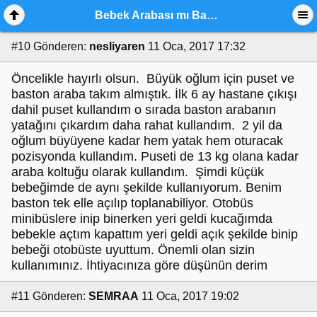
Bebek Arabası mı Baston Puset mi?? Yardım
#10
Gönderen:
nesliyaren
11 Oca, 2017 17:32
Öncelikle hayırlı olsun. Büyük oğlum için puset ve
baston araba takım almıştık. İlk 6 ay hastane çıkışı
dahil puset kullandım o sırada baston arabanın
yatağını çıkardım daha rahat kullandım. 2 yil da
oğlum büyüyene kadar hem yatak hem oturacak
pozisyonda kullandım. Puseti de 13 kg olana kadar
araba koltuğu olarak kullandım. Şimdi küçük
bebeğimde de aynı şekilde kullanıyorum. Benim
baston tek elle açılıp toplanabiliyor. Otobüs
minibüslere inip binerken yeri geldi kucağımda
bebekle açtım kapattım yeri geldi açık şekilde binip
bebeği otobüste uyuttum. Önemli olan sizin
kullanımınız. İhtiyacınıza göre düşünün derim
#11
Gönderen:
SEMRAA
11 Oca, 2017 19:02