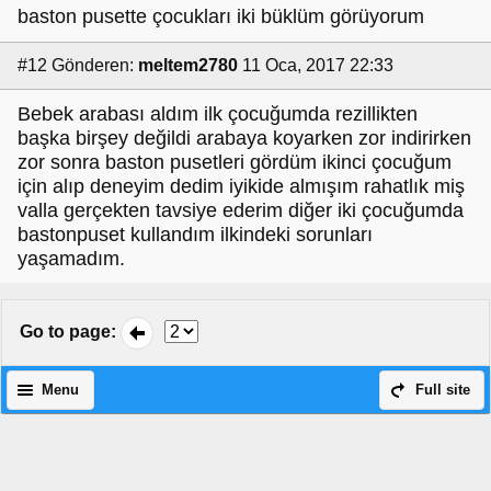
baston pusette çocukları iki büklüm görüyorum
#12
Gönderen:
meltem2780
11 Oca, 2017 22:33
Bebek arabası aldım ilk çocuğumda rezillikten
başka birşey değildi arabaya koyarken zor indirirken
zor sonra baston pusetleri gördüm ikinci çocuğum
için alıp deneyim dedim iyikide almışım rahatlık miş
valla gerçekten tavsiye ederim diğer iki çocuğumda
bastonpuset kullandım ilkindeki sorunları
yaşamadım.
Go to page
:
Menu
Full site