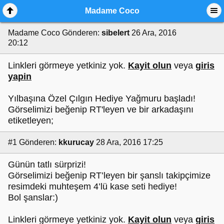
Madame Coco
Madame Coco
Gönderen:
sibelert
26 Ara, 2016
20:12
Linkleri görmeye yetkiniz yok.
Kayit olun
veya
giris
yapin
Yılbaşına Özel Çılgın Hediye Yağmuru başladı!
Görselimizi beğenip RT'leyen ve bir arkadaşını
etiketleyen;
#1
Gönderen:
kkurucay
28 Ara, 2016 17:25
Günün tatlı sürprizi!
Görselimizi beğenip RT’leyen bir şanslı takipçimize
resimdeki muhteşem 4’lü kase seti hediye!
Bol şanslar:)
Linkleri görmeye yetkiniz yok.
Kayit olun
veya
giris