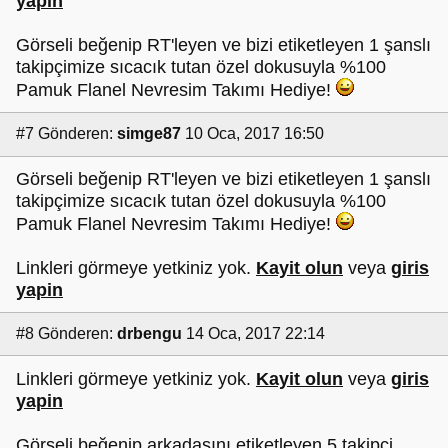
yapin
Görseli beğenip RT'leyen ve bizi etiketleyen 1 şanslı
takipçimize sıcacık tutan özel dokusuyla %100
Pamuk Flanel Nevresim Takımı Hediye!
#7
Gönderen:
simge87
10 Oca, 2017 16:50
Görseli beğenip RT'leyen ve bizi etiketleyen 1 şanslı
takipçimize sıcacık tutan özel dokusuyla %100
Pamuk Flanel Nevresim Takımı Hediye!
Linkleri görmeye yetkiniz yok.
Kayit olun
veya
giris
yapin
#8
Gönderen:
drbengu
14 Oca, 2017 22:14
Linkleri görmeye yetkiniz yok.
Kayit olun
veya
giris
yapin
Görseli beğenip,arkadaşını etiketleyen 5 takipçi