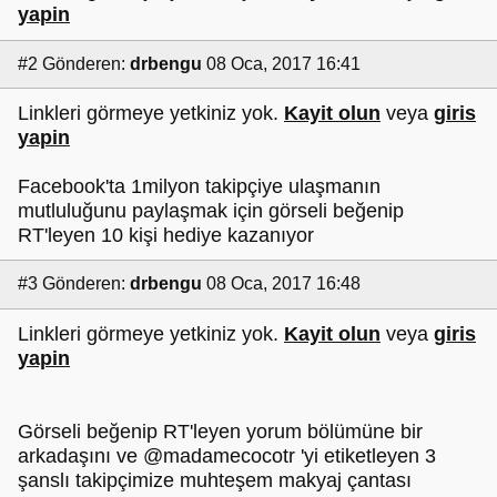
yapin
#2
Gönderen:
drbengu
08 Oca, 2017 16:41
Linkleri görmeye yetkiniz yok.
Kayit olun
veya
giris
yapin
Facebook'ta 1milyon takipçiye ulaşmanın
mutluluğunu paylaşmak için görseli beğenip
RT'leyen 10 kişi hediye kazanıyor
#3
Gönderen:
drbengu
08 Oca, 2017 16:48
Linkleri görmeye yetkiniz yok.
Kayit olun
veya
giris
yapin
Görseli beğenip RT'leyen yorum bölümüne bir
arkadaşını ve @madamecocotr 'yi etiketleyen 3
şanslı takipçimize muhteşem makyaj çantası