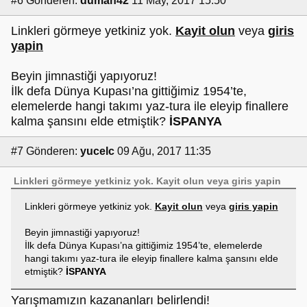
#6
Gönderen:
duman42
11 May, 2017 15:50
Linkleri görmeye yetkiniz yok.
Kayit olun
veya
giris
yapin
Beyin jimnastiği yapıyoruz!
İlk defa Dünya Kupası’na gittiğimiz 1954’te,
elemelerde hangi takımı yaz-tura ile eleyip finallere
kalma şansını elde etmiştik?
İSPANYA
#7
Gönderen:
yucelc
09 Ağu, 2017 11:35
Linkleri görmeye yetkiniz yok.
Kayit olun
veya
giris yapin
Linkleri görmeye yetkiniz yok.
Kayit olun
veya
giris yapin
Beyin jimnastiği yapıyoruz!
İlk defa Dünya Kupası’na gittiğimiz 1954’te, elemelerde
hangi takımı yaz-tura ile eleyip finallere kalma şansını elde
etmiştik?
İSPANYA
Yarışmamızın kazananları belirlendi!