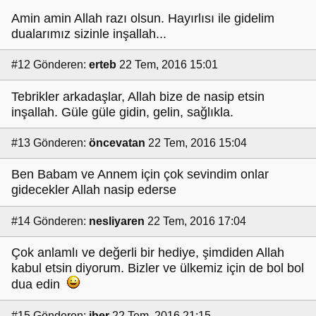
Amin amin Allah razı olsun. Hayırlısı ile gidelim
dualarımız sizinle inşallah...
#12
Gönderen:
erteb
22 Tem, 2016 15:01
Tebrikler arkadaşlar, Allah bize de nasip etsin
inşallah. Güle güle gidin, gelin, sağlıkla.
#13
Gönderen:
öncevatan
22 Tem, 2016 15:04
Ben Babam ve Annem için çok sevindim onlar
gidecekler Allah nasip ederse
#14
Gönderen:
nesliyaren
22 Tem, 2016 17:04
Çok anlamlı ve değerli bir hediye, şimdiden Allah
kabul etsin diyorum. Bizler ve ülkemiz için de bol bol
dua edin
#15
Gönderen:
iber
22 Tem, 2016 21:15