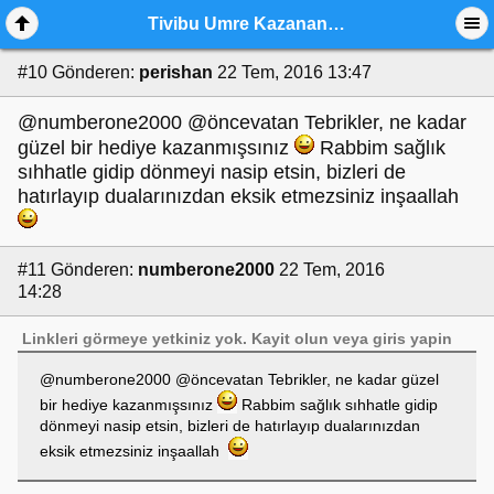
Tivibu Umre Kazananlar...
#10
Gönderen:
perishan
22 Tem, 2016 13:47
@numberone2000 @öncevatan Tebrikler, ne kadar
güzel bir hediye kazanmışsınız
Rabbim sağlık
sıhhatle gidip dönmeyi nasip etsin, bizleri de
hatırlayıp dualarınızdan eksik etmezsiniz inşaallah
#11
Gönderen:
numberone2000
22 Tem, 2016
14:28
Linkleri görmeye yetkiniz yok.
Kayit olun
veya
giris yapin
@numberone2000 @öncevatan Tebrikler, ne kadar güzel
bir hediye kazanmışsınız
Rabbim sağlık sıhhatle gidip
dönmeyi nasip etsin, bizleri de hatırlayıp dualarınızdan
eksik etmezsiniz inşaallah