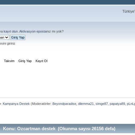
Türkiye
ya
kayıt olun
.
Aktivasyon eposta
nız mı yok?
sini giriniz
m
Takvim
Giriş Yap
Kayıt Ol
»
Kampanya Destek
(Moderatörler:
Beyondparadise
,
dilemma21
,
simge87
,
papatya89
,
pLnL
Konu: Ozcartman destek (Okunma sayısı 26156 defa)