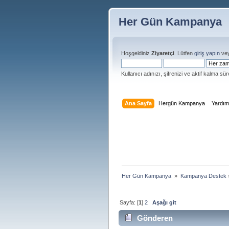
Her Gün Kampanya
Hoşgeldiniz
Ziyaretçi
. Lütfen
giriş yapın
ve
Kullanıcı adınızı, şifrenizi ve aktif kalma süre
Ana Sayfa
Hergün Kampanya
Yardı
Her Gün Kampanya 
»
Kampanya Destek
Sayfa: [
1
]
2
Aşağı git
Gönderen