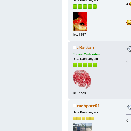
Usta Kampanyacı
4
İleti: 8657
J3askan
Forum Moderatörü
Usta Kampanyacı
5
İleti: 4889
mehpare01
Usta Kampanyacı
6