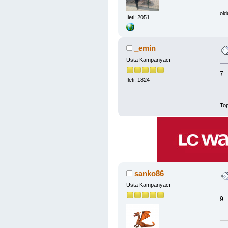
old
İleti: 2051
_emin
Usta Kampanyacı
7
İleti: 1824
Top
sanko86
Usta Kampanyacı
9