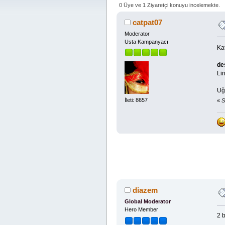
0 Üye ve 1 Ziyaretçi konuyu incelemekte.
catpat07
Moderator
Usta Kampanyacı
Kat
des
Lin
Uğ
İleti: 8657
«
S
diazem
Global Moderator
Hero Member
2 