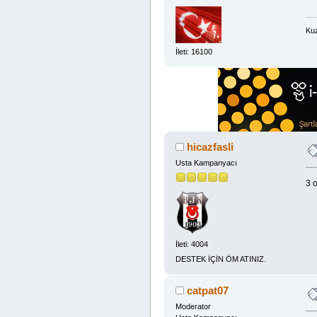
Kuz
İleti: 16100
hicazfasli
Usta Kampanyacı
3 
İleti: 4004
DESTEK İÇİN ÖM ATINIZ.
catpat07
Moderator