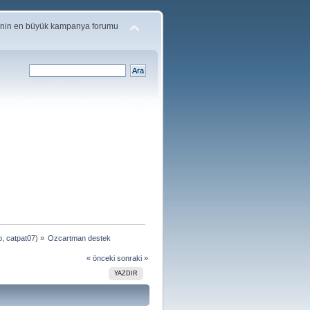
'nin en büyük kampanya forumu
p
,
catpat07
) »
Ozcartman destek
« önceki
sonraki »
YAZDIR