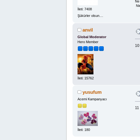
Ne 
Ni
İleti: 7408
Şükürler olsun....
anvil
Global Moderator
Hero Member
10
İleti: 15762
yusufum
Acemi Kampanyacı
11
İleti: 180