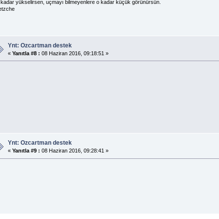
kadar yükselirsen, uçmayı bilmeyenlere o kadar küçük görünürsün.
etzche
Ynt: Ozcartman destek
«
Yanıtla #8 :
08 Haziran 2016, 09:18:51 »
Ynt: Ozcartman destek
«
Yanıtla #9 :
08 Haziran 2016, 09:28:41 »