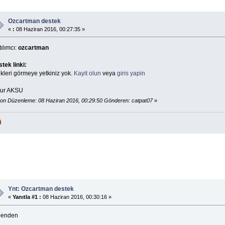
Ozcartman destek
«
:
08 Haziran 2016, 00:27:35 »
ılımcı:
ozcartman
tek linki:
kleri görmeye yetkiniz yok.
Kayit olun
veya
giris yapin
ur AKSU
on Düzenleme: 08 Haziran 2016, 00:29:50 Gönderen: catpat07
»
Ynt: Ozcartman destek
«
Yanıtla #1 :
08 Haziran 2016, 00:30:16 »
benden