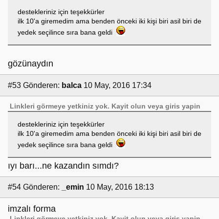
destekleriniz için teşekkürler
ilk 10'a giremedim ama benden önceki iki kişi biri asil biri de
yedek seçilince sıra bana geldi
gözünaydın
#53
Gönderen:
balca
10 May, 2016 17:34
Linkleri görmeye yetkiniz yok.
Kayit olun
veya
giris yapin
destekleriniz için teşekkürler
ilk 10'a giremedim ama benden önceki iki kişi biri asil biri de
yedek seçilince sıra bana geldi
ıyı barı...ne kazandın sımdı?
#54
Gönderen:
_emin
10 May, 2016 18:13
imzalı forma
Linkleri görmeye yetkiniz yok.
Kayit olun
veya
giris yapin