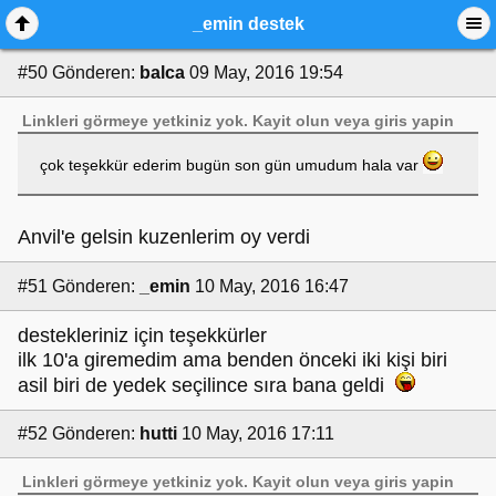
_emin destek
#50
Gönderen:
balca
09 May, 2016 19:54
Linkleri görmeye yetkiniz yok.
Kayit olun
veya
giris yapin
çok teşekkür ederim bugün son gün umudum hala var
Anvil'e gelsin kuzenlerim oy verdi
#51
Gönderen:
_emin
10 May, 2016 16:47
destekleriniz için teşekkürler
ilk 10'a giremedim ama benden önceki iki kişi biri
asil biri de yedek seçilince sıra bana geldi
#52
Gönderen:
hutti
10 May, 2016 17:11
Linkleri görmeye yetkiniz yok.
Kayit olun
veya
giris yapin