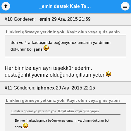
_emin destek Kale Tam Kapsam Güvenlik
#10
Gönderen:
_emin
29 Ara, 2015 21:59
Linkleri görmeye yetkiniz yok.
Kayit olun
veya
giris yapin
Ben ve 4 arkadaşımda beğeniyoruz umarım yardımım
dokunur bol şans
Her birinize ayrı ayrı teşekkür ederim.
desteğe ihtiyacınız olduğunda çıtlatın yeter
#11
Gönderen:
iphonex
29 Ara, 2015 22:15
Linkleri görmeye yetkiniz yok.
Kayit olun
veya
giris yapin
Linkleri görmeye yetkiniz yok.
Kayit olun
veya
giris yapin
Ben ve 4 arkadaşımda beğeniyoruz umarım yardımım dokunur bol
şans