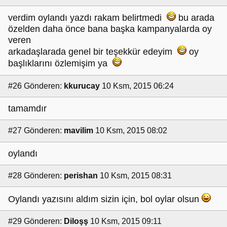
verdim oylandı yazdı rakam belirtmedi
bu arada
özelden daha önce bana başka kampanyalarda oy
veren
arkadaşlarada genel bir teşekkür edeyim
oy
başlıklarını özlemişim ya
#26
Gönderen:
kkurucay
10 Ksm, 2015 06:24
tamamdır
#27
Gönderen:
mavilim
10 Ksm, 2015 08:02
oylandı
#28
Gönderen:
perishan
10 Ksm, 2015 08:31
Oylandı yazısını aldım sizin için, bol oylar olsun
#29
Gönderen:
Diloşş
10 Ksm, 2015 09:11