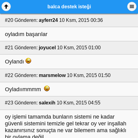
balca destek isteği
#20
Gönderen:
ayferr24
10 Ksm, 2015 00:36
oyladım başarılar
#21
Gönderen:
joyucel
10 Ksm, 2015 01:00
Oylandı
#22
Gönderen:
marsmelow
10 Ksm, 2015 01:50
Oyladıımmmm
#23
Gönderen:
salexih
10 Ksm, 2015 04:55
oy işlemi tamamda bunların sistemi ne kadar
güvenli sistemini temizle gel tekrar oy ver inşallah
kazanırsınız sonuçta ne var bilemem ama sağlıklı
bir oylama değil...