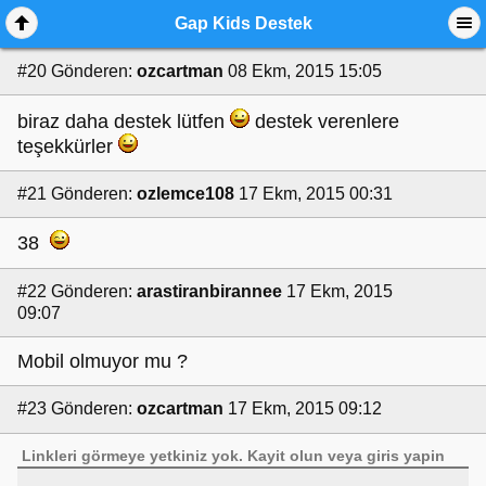
Gap Kids Destek
#20
Gönderen:
ozcartman
08 Ekm, 2015 15:05
biraz daha destek lütfen
destek verenlere
teşekkürler
#21
Gönderen:
ozlemce108
17 Ekm, 2015 00:31
38
#22
Gönderen:
arastiranbirannee
17 Ekm, 2015
09:07
Mobil olmuyor mu ?
#23
Gönderen:
ozcartman
17 Ekm, 2015 09:12
Linkleri görmeye yetkiniz yok.
Kayit olun
veya
giris yapin