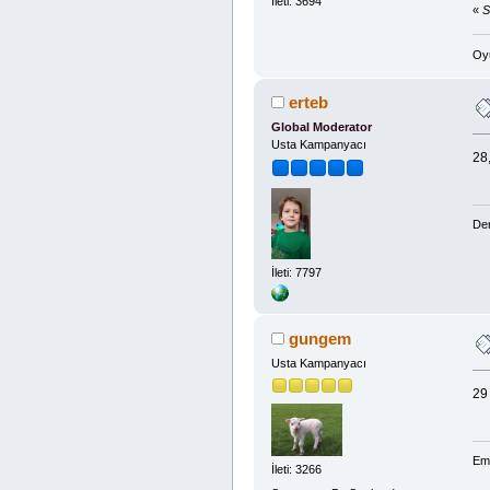
İleti: 3694
«
S
Oyu
erteb
Global Moderator
Usta Kampanyacı
28,
Den
İleti: 7797
gungem
Usta Kampanyacı
29
Em
İleti: 3266