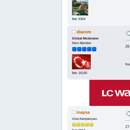
İleti: 5304
diazem
Global Moderator
Hero Member
26
Kuz
İleti: 16100
inaysa
Usta Kampanyacı
27