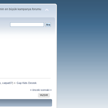
'nin en büyük kampanya forumu
p
,
catpat07
) »
Gap Kids Destek
« önceki
sonraki »
YAZDIR