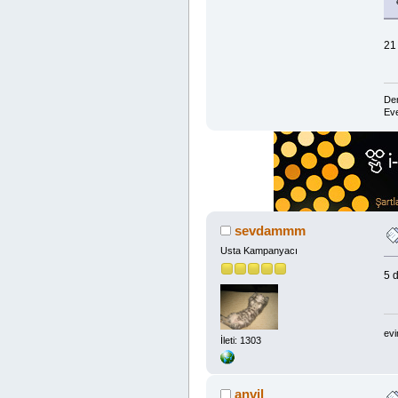
21
Dem
Eve
sevdammm
Usta Kampanyacı
5 
evi
İleti: 1303
anvil