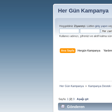
Her Gün Kampanya
Hoşgeldiniz
Ziyaretçi
. Lütfen
giriş yapın
ve
Kullanıcı adınızı, şifrenizi ve aktif kalma süre
Ana Sayfa
Hergün Kampanya
Yardı
Her Gün Kampanya 
»
Kampanya Destek
Sayfa:
1
[
2
]
3
Aşağı git
Gönderen