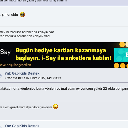
en son macehh5 18 yazmış sizinki olmamış sanırım
 , şimdi oldu
ek ki, zorlukla beraber bir kolaylık var.
t o zorlukla beraber bir kolaylık var!
Ynt: Gap Kids Destek
«
Yanıtla #12 :
07 Ekim 2015, 14:17:39 »
dakikadir ona yönleniyo buna yönleniyo inat ettim oy vericem şükür 22 oldu bol şan
m evim güzel evim diyebileceğim evim
Ynt: Gap Kids Destek