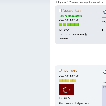
0 Üye ve 1 Ziyaretçi konuyu incelemekte.
focaserkan
Forum Moderatörü
Usta Kampanyacı
20
İleti: 1994
Lin
Aza tamah etmeyen çoğu
bulamaz
nesliyaren
Usta Kampanyacı
Li
İleti: 4085
Allah hikmeti dilediğine verir.