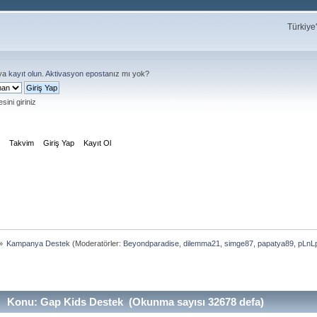
Türkiye
ya
kayıt olun
.
Aktivasyon eposta
nız mı yok?
sini giriniz
m
Takvim
Giriş Yap
Kayıt Ol
»
Kampanya Destek
(Moderatörler:
Beyondparadise
,
dilemma21
,
simge87
,
papatya89
,
pLnL
Konu: Gap Kids Destek (Okunma sayısı 32678 defa)