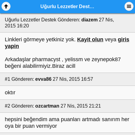
Uğurlu Lezzetler Destek
Uğurlu Lezzetler Destek
Gönderen:
diazem
27 Nis,
2015 16:20
Linkleri görmeye yetkiniz yok.
Kayit olun
veya
giris
yapin
Arkadaşlar pharmacyst , yelissm ve zeynepok87
beğeni alabilirmiyiz.Biraz acill
#1
Gönderen:
evva86
27 Nis, 2015 16:57
oktır
#2
Gönderen:
ozcartman
27 Nis, 2015 21:21
hepsini beğendim ama puanları artmadı sanırım her
oya bir puan vermiyor