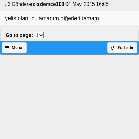
#3
Gönderen:
ozlemce108
04 May, 2015 16:05
yelis olanı bulamadım diğerleri tamam
Go to page
:
Menu
Full site