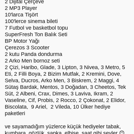
2 Dijital Çerçeve
2 MP3 Player
10'larca Tişört
100'lerce sinema bileti
7 Futbol ve basketbol topu
SuperFresh Ton Balık Seti
BP Motor Yağı
Çerezos 3 Scooter
2 kutu Panda dondurma
2 Arko Men bornoz seti
2 Çizi, Haribo, Glade, 3 Lipton, 3 Nivea, 3 Metro, 5
Eti, 2 Filli Boya, 2 Bizim Mutfak, 2 Kremini, Dove,
Selva, Ducros, Arko Men, 3 Biskrem, 2 Maggi, 4
Sütaş Bardak, Mentos, 3 Doğadan, 3 Cheetos, Tek
Süt, 2 Albeni, Crax, Dimes, 3 Laviva, Ikram, 2
Vaseline, Cif, Probis, 2 Rocco, 2 Çokonat, 2 Elidor,
Biscolata, 9 Ariel, 2 Vileda, 10 Ülker hediye
paketleri
ve sayamadığım yüzlerce küçük hediyeler tabak,
kumbara, gözlük, şapka, elbise, saat gibi şeyler 😊