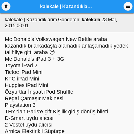
kalekale | Kazandıklarım
kalekale | Kazandıklarım
Gönderen:
kalekale
23 Mar,
2015 00:01
Mc Donald's Volkswagen New Bettle araba
kazandık bi arkadaşla alamadık anlaşamadık yedek
talihliye gitti araba 😔
Mc Donald's iPad 3 + 3G
Toyota iPad 2
Tictoc iPad Mini
KFC iPad Mini
Huggies iPad Mini
Özyurtlar İnşaat iPod Shuffle
Regal Çamaşır Makinesi
Playstation 3
THY'dan Paris'e çift Kişilik gidiş dönüş bileti
D-Smart uydu alıcısı
2 Vestel uydu alıcısı
Arnica Elektirikli Süpürge