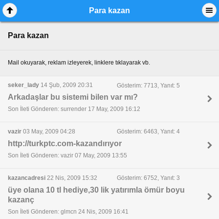
Para kazan
Para kazan
Mail okuyarak, reklam izleyerek, linklere tıklayarak vb.
seker_lady
14 Şub, 2009 20:31
Gösterim: 7713, Yanıt: 5
Arkadaşlar bu sistemi bilen var mı?
Son İleti Gönderen: surrender 17 May, 2009 16:12
vazir
03 May, 2009 04:28
Gösterim: 6463, Yanıt: 4
http://turkptc.com-kazandırıyor
Son İleti Gönderen: vazir 07 May, 2009 13:55
kazancadresi
22 Nis, 2009 15:32
Gösterim: 6752, Yanıt: 3
üye olana 10 tl hediye,30 lik yatırımla ömür boyu
kazanç
Son İleti Gönderen: glmcn 24 Nis, 2009 16:41