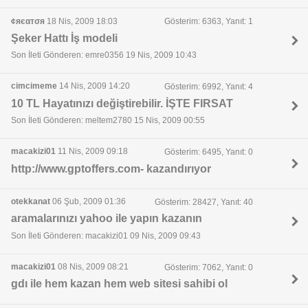
¢яєαтσя
18 Nis, 2009 18:03
Gösterim: 6363, Yanıt: 1
Şeker Hattı İş modeli
Son İleti Gönderen: emre0356 19 Nis, 2009 10:43
cimcimeme
14 Nis, 2009 14:20
Gösterim: 6992, Yanıt: 4
10 TL Hayatınızı değiştirebilir. İŞTE FIRSAT
Son İleti Gönderen: meltem2780 15 Nis, 2009 00:55
macakizi01
11 Nis, 2009 09:18
Gösterim: 6495, Yanıt: 0
http://www.gptoffers.com- kazandırıyor
otekkanat
06 Şub, 2009 01:36
Gösterim: 28427, Yanıt: 40
aramalarınızı yahoo ile yapın kazanın
Son İleti Gönderen: macakizi01 09 Nis, 2009 09:43
macakizi01
08 Nis, 2009 08:21
Gösterim: 7062, Yanıt: 0
gdı ile hem kazan hem web sitesi sahibi ol