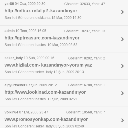
ysr86
04 Oca, 2009 20:30
Gösterim: 32633, Yanıt: 47
http://refbux.refal.pl/ -kazandırıyor
Son İleti Gönderen: otekkanat 15 Mar, 2009 16:30
admin
10 Tem, 2008 16:05
Gösterim: 18237, Yanıt: 13
http://gptreasure.com-kazandırıyor
Son İleti Gönderen: hastesi 10 Mar, 2009 03:53
seker_lady
10 Şub, 2009 00:16
Gösterim: 8202, Yanıt: 2
www.hizlial.com- kazandırıyor-yorum yaz
Son İleti Gönderen: seker_lady 12 Şub, 2009 20:13
alpyurtsever
07 Şub, 2009 20:12
Gösterim: 6788, Yanıt: 1
http://www.lookinad.com-kazandırıyor
Son İleti Gönderen: hastesi 11 Şub, 2009 02:21
volkin64
07 Eyl, 2008 23:47
Gösterim: 10568, Yanıt: 7
www.promosyonkap.com-kazandırıyor
Son İleti Gönderen: seker_lady 03 Şub, 2009 02:49