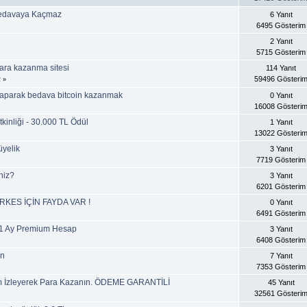
 Bedavaya Kaçmaz
6 Yanıt
6495 Gösterim
2 Yanıt
5715 Gösterim
ara kazanma sitesi
114 Yanıt
59496 Gösteri
2
»
 yaparak bedava bitcoin kazanmak
0 Yanıt
16008 Gösteri
kinliği - 30.000 TL Ödül
1 Yanıt
13022 Gösteri
üyelik
3 Yanıt
7719 Gösterim
niz?
3 Yanıt
6201 Gösterim
KES İÇİN FAYDA VAR !
0 Yanıt
6491 Gösterim
e 1 Ay Premium Hesap
3 Yanıt
6408 Gösterim
an
7 Yanıt
7353 Gösterim
 İzleyerek Para Kazanın. ÖDEME GARANTİLİ
45 Yanıt
32561 Gösteri