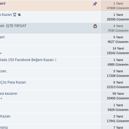
arı!
1 Yanıt
47808 Gösteri
 Kazan 🏆 💲
1 Yanıt
28206 Gösteri
bilir. İŞTE FIRSAT
4 Yanıt
7030 Gösterim
an!
5 Yanıt
9527 Gösterim
14 Yanıt
15542 Gösteri
»
Yada 150 Facebook Beğeni Kazan..!
1 Yanıt
6985 Gösterim
zan..
5 Yanıt
17208 Gösteri
et Çöz Para Kazan
6 Yanıt
22313 Gösteri
ara kazanın
59 Yanıt
33406 Gösteri
»
1 Yanıt
5929 Gösterim
i Kazan
2 Yanıt
17941 Gösteri
rsiniz
7 Yanıt