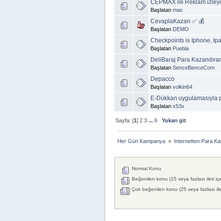
CEPMAX ile Reklam izleye
Başlatan
mac
CevaplaKazan ✅ 💰
Başlatan
DEMO
Checkpoints is Iphone, Ip
Başlatan
Puebla
DeliBaraj Para Kazandıra
Başlatan
SenceBenceCom
Depacco
Başlatan
volkin64
E-Dükkan uygulamasıyla p
Başlatan
x53x
Sayfa: [
1
]
2
3
...
6
Yukarı git
Her Gün Kampanya 
»
Internetten Para K
Normal Konu
Beğenilen konu (15 veya fazlası ileti iç
Çok beğenilen konu (25 veya fazlası ilet