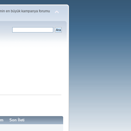
'nin en büyük kampanya forumu
im
Son İleti