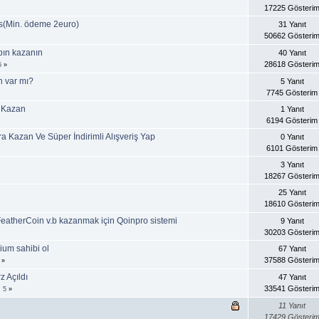
17225 Gösteri
us(Min. ödeme 2euro)
31 Yanıt
50662 Gösteri
pın kazanın
40 Yanıt
28618 Gösteri
5
»
n var mı?
5 Yanıt
7745 Gösterim
l Kazan
1 Yanıt
6194 Gösterim
ra Kazan Ve Süper İndirimli Alışveriş Yap
0 Yanıt
6101 Gösterim
3 Yanıt
18267 Gösteri
25 Yanıt
18610 Gösteri
 FeatherCoin v.b kazanmak için Qoinpro sistemi
9 Yanıt
30203 Gösteri
um sahibi ol
67 Yanıt
37588 Gösteri
»
z Açıldı
47 Yanıt
33541 Gösteri
.
5
»
11 Yanıt
17429 Gösteri