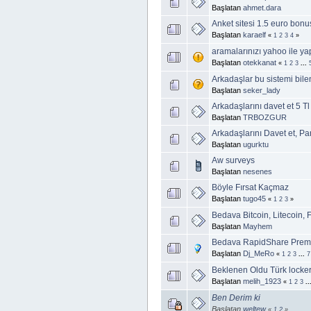
Başlatan
ahmet.dara
Anket sitesi 1.5 euro bon
Başlatan
karaelf
«
1
2
3
4
»
aramalarınızı yahoo ile ya
Başlatan
otekkanat
«
1
2
3
...
Arkadaşlar bu sistemi bile
Başlatan
seker_lady
Arkadaşlarını davet et 5 T
Başlatan
TRBOZGUR
Arkadaşlarını Davet et, Pa
Başlatan
ugurktu
Aw surveys
Başlatan
nesenes
Böyle Fırsat Kaçmaz
Başlatan
tugo45
«
1
2
3
»
Bedava Bitcoin, Litecoin,
Başlatan
Mayhem
Bedava RapidShare Premi
Başlatan
Dj_MeRo
«
1
2
3
...
7
Beklenen Oldu Türk locker
Başlatan
melih_1923
«
1
2
3
..
Ben Derim ki
Başlatan
weltew
«
1
2
»