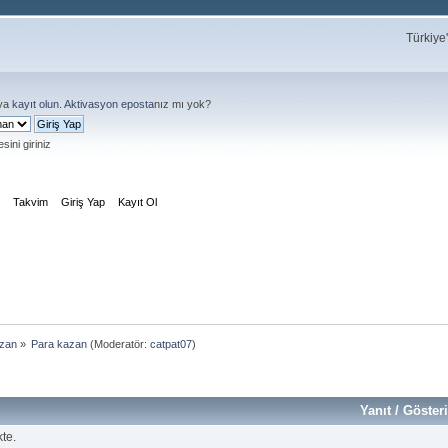
Türkiye
ya
kayıt olun
.
Aktivasyon eposta
nız mı yok?
sini giriniz
m
Takvim
Giriş Yap
Kayıt Ol
azan
»
Para kazan
(Moderatör:
catpat07
)
Yanıt
/
Göster
te.