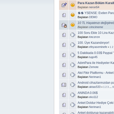
Para Kazan Bölüm Kurall
Başlatan
neron54
💲💲 YSENSE: Evden Para
Başlatan
DEMO
10 TL Hayatınızı değiştire
Başlatan
cimcimeme
100 Soru Ekle 10 Lira Kaz
Başlatan
¢яєαтσя
100. Üye Kazandırıyor!
Başlatan
efeyaseminefe
«
1
2
5 Dakikada 0.03$ Paypal 
Başlatan
tugo45
AdımPara ile Hediyeler Ka
Başlatan
Zemote
Akıl Fikir Platformu - Ank
Başlatan
Neriman1
Android cihazlarınızdan p
Başlatan
aktas533
«
1
2
3
...
6
ANINDA 0.06$
Başlatan
eko112
Anket Doldur Hediye Çek
Başlatan
Neriman1
Anket doldurup kazanabili