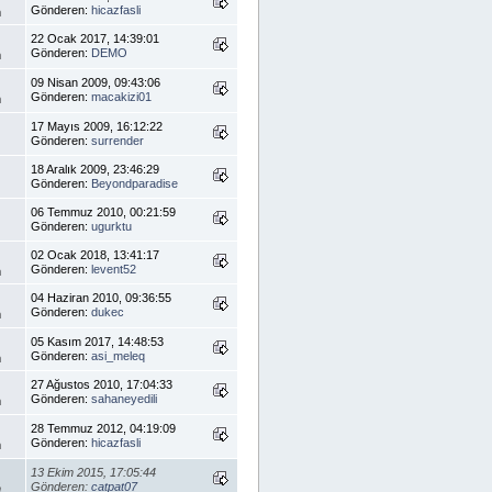
Gönderen:
hicazfasli
m
22 Ocak 2017, 14:39:01
Gönderen:
DEMO
m
09 Nisan 2009, 09:43:06
Gönderen:
macakizi01
m
17 Mayıs 2009, 16:12:22
Gönderen:
surrender
18 Aralık 2009, 23:46:29
Gönderen:
Beyondparadise
06 Temmuz 2010, 00:21:59
Gönderen:
ugurktu
02 Ocak 2018, 13:41:17
Gönderen:
levent52
m
04 Haziran 2010, 09:36:55
Gönderen:
dukec
m
05 Kasım 2017, 14:48:53
Gönderen:
asi_meleq
m
27 Ağustos 2010, 17:04:33
Gönderen:
sahaneyedili
m
28 Temmuz 2012, 04:19:09
Gönderen:
hicazfasli
m
13 Ekim 2015, 17:05:44
Gönderen:
catpat07
m