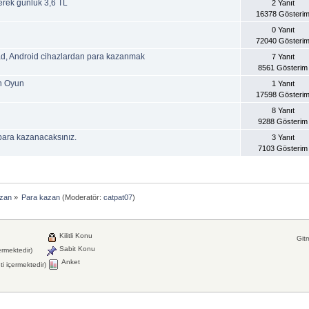
rek günlük 3,6 TL
2 Yanıt
16378 Gösteri
0 Yanıt
72040 Gösteri
ad, Android cihazlardan para kazanmak
7 Yanıt
8561 Gösterim
n Oyun
1 Yanıt
17598 Gösteri
8 Yanıt
9288 Gösterim
ara kazanacaksınız.
3 Yanıt
7103 Gösterim
azan
»
Para kazan
(Moderatör:
catpat07
)
Kilitli Konu
Gitm
Sabit Konu
ermektedir)
Anket
i içermektedir)