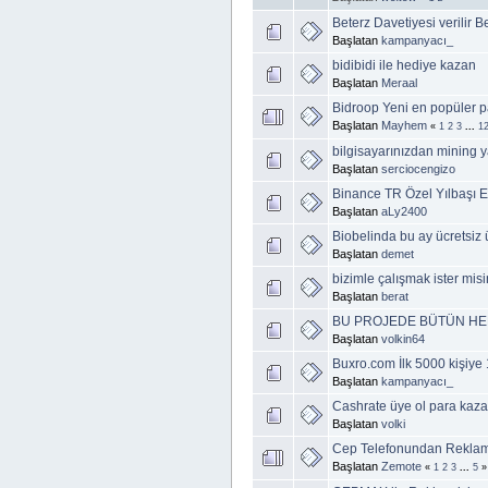
Beterz Davetiyesi verilir
Başlatan
kampanyacı_
bidibidi ile hediye kazan
Başlatan
Meraal
Bidroop Yeni en popüler p
Başlatan
Mayhem
«
1
2
3
...
1
bilgisayarınızdan mining
Başlatan
serciocengizo
Binance TR Özel Yılbaşı Et
Başlatan
aLy2400
Biobelinda bu ay ücretsiz 
Başlatan
demet
bizimle çalışmak ister misi
Başlatan
berat
BU PROJEDE BÜTÜN HER
Başlatan
volkin64
Buxro.com İlk 5000 kişiy
Başlatan
kampanyacı_
Cashrate üye ol para kaz
Başlatan
volki
Cep Telefonundan Reklam
Başlatan
Zemote
«
1
2
3
...
5
»