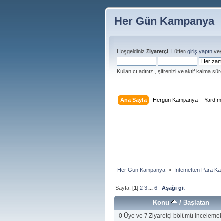
Her Gün Kampanya
Hoşgeldiniz
Ziyaretçi
. Lütfen
giriş yapın
ve
Kullanıcı adınızı, şifrenizi ve aktif kalma süre
Ana Sayfa
Hergün Kampanya
Yardı
Her Gün Kampanya 
»
Internetten Para K
Sayfa: [
1
]
2
3
...
6
Aşağı git
Konu
/
Başlatan
0 Üye ve 7 Ziyaretçi bölümü incelemek