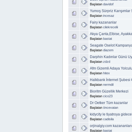
Başlatan
davidof
Yumoş Sürpriz Karışımlar 
Başlatan
incesaz
Fairy kazananlar
Başlatan
cilekrecelii
Akya Çanta,Elbise, Ayakka
Başlatan
bastat
Seagate Oselot Kampanya
Başlatan
diazem
Darphin Kadınlar Günü U
Başlatan
zdzd
Afm Gizemli Adaya Yolcul
Başlatan
hitex
Halkbank İnternet Şubesi 
Başlatan
nermdil
Bioritm Güzellik Merkezi
Başlatan
cico23
Dr Oetker Tüm kazanlar
Başlatan
öncevatan
kidycity le tiyatroya gidece
Başlatan
cadisila
orjinalgiy.com kazananları
Başlatan
bastat