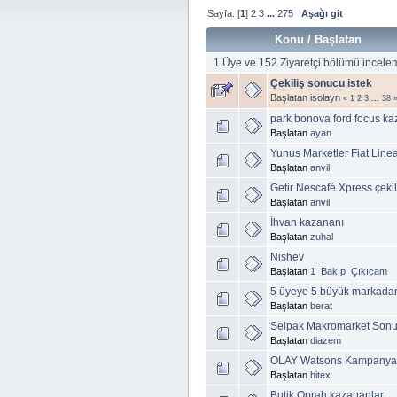
Sayfa: [
1
]
2
3
...
275
Aşağı git
Konu
/
Başlatan
1 Üye ve 152 Ziyaretçi bölümü incele
Çekiliş sonucu istek
Başlatan
isolayn
«
1
2
3
...
38
park bonova ford focus k
Başlatan
ayan
Yunus Marketler Fiat Line
Başlatan
anvil
Getir Nescafé Xpress çekil
Başlatan
anvil
İhvan kazananı
Başlatan
zuhal
Nishev
Başlatan
1_Bakıp_Çıkıcam
5 üyeye 5 büyük markadan
Başlatan
berat
Selpak Makromarket Sonu
Başlatan
diazem
OLAY Watsons Kampanyas
Başlatan
hitex
Butik Oprah kazananlar