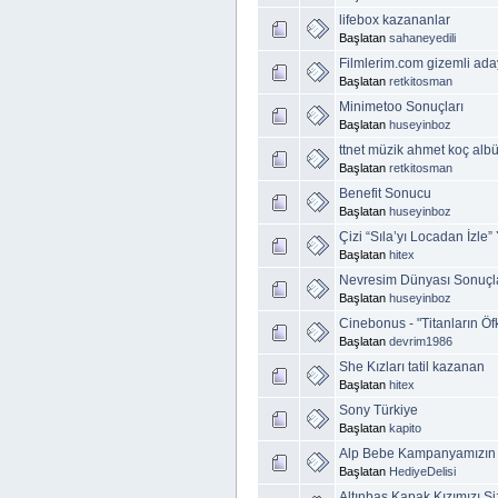
lifebox kazananlar
Başlatan
sahaneyedili
Filmlerim.com gizemli ada
Başlatan
retkitosman
Minimetoo Sonuçları
Başlatan
huseyinboz
ttnet müzik ahmet koç al
Başlatan
retkitosman
Benefit Sonucu
Başlatan
huseyinboz
Çizi “Sıla’yı Locadan İzle”
Başlatan
hitex
Nevresim Dünyası Sonuçl
Başlatan
huseyinboz
Cinebonus - "Titanların Ö
Başlatan
devrim1986
She Kızları tatil kazanan
Başlatan
hitex
Sony Türkiye
Başlatan
kapito
Alp Bebe Kampanyamızın
Başlatan
HediyeDelisi
Altınbaş Kapak Kızımızı Si