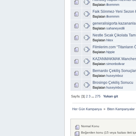
Başlatan
ilkemmm
Faik Sönmez-Yeni Sezon H
Başlatan
ilkemmm
generalisigorta kazananla
Başlatan
sahaneyedili
Nestle Sıcak Çikolata Tam
Başlatan
hitex
Filmlerim.com “Titanların 
Başlatan
hippie
KAZANMAKMAK Manchester ç
Başlatan
simonbolivar
Bernardo Çekiliş Sonuçlar
Başlatan
huseyinboz
Brosingo Çekiliş Sonucu
Başlatan
huseyinboz
Sayfa: [
1
]
2
3
...
275
Yukarı git
Her Gün Kampanya 
»
Biten Kampanyalar
Normal Konu
Beğenilen konu (15 veya fazlası ileti iç