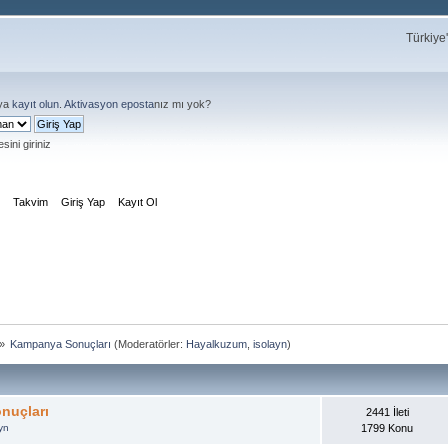
Türkiye
ya
kayıt olun
.
Aktivasyon eposta
nız mı yok?
sini giriniz
m
Takvim
Giriş Yap
Kayıt Ol
»
Kampanya Sonuçları
(Moderatörler:
Hayalkuzum
,
isolayn
)
nuçları
2441 İleti
yn
1799 Konu