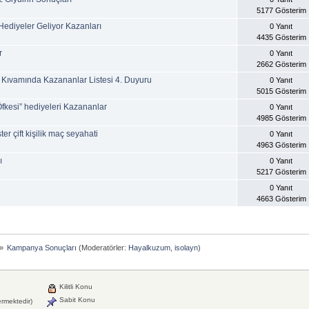
5177 Gösterim
ediyeler Geliyor Kazanları
0 Yanıt
4435 Gösterim
r
0 Yanıt
2662 Gösterim
 Kıvamında Kazananlar Listesi 4. Duyuru
0 Yanıt
5015 Gösterim
Öfkesi” hediyeleri Kazananlar
0 Yanıt
4985 Gösterim
ift kişilik maç seyahati
0 Yanıt
4963 Gösterim
ı
0 Yanıt
5217 Gösterim
0 Yanıt
4663 Gösterim
»
Kampanya Sonuçları
(Moderatörler:
Hayalkuzum
,
isolayn
)
Kilitli Konu
Sabit Konu
ermektedir)