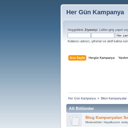
Her Gün Kampanya
Hoşgeldiniz
Ziyaretçi
. Lütfen
giriş yapın
ve
Kullanıcı adınızı, şifrenizi ve aktif kalma süre
Ana Sayfa
Hergün Kampanya
Yardı
Her Gün Kampanya 
»
Biten Kampanyalar
Alt Bölümler
Blog Kampanyaları So
Moderatörler:
Hayalkuzum
,
isola