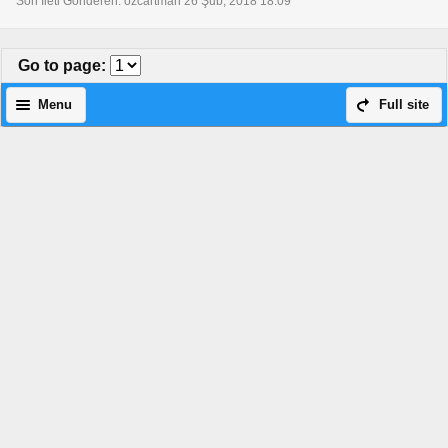
Son İleti Gönderen: ozcartman 26 Şub, 2018 18:09
Go to page
:
Menu
Full site