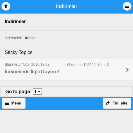
İndirimler
İndirimler
İndirimdeki Ürünler
Sticky Topics
diazem
17 Oca, 2010 19:09
Gösterim: 112940, Yanıt: 0
İndirimlerle İlgili Duyuru!
Go to page
:
Menu
Full site