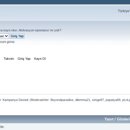
Türkiye
ya
kayıt olun
.
Aktivasyon eposta
nız mı yok?
sini giriniz
m
Takvim
Giriş Yap
Kayıt Ol
»
Kampanya Destek
(Moderatörler:
Beyondparadise
,
dilemma21
,
simge87
,
papatya89
,
pLnL
Yanıt
/
Göster
te.