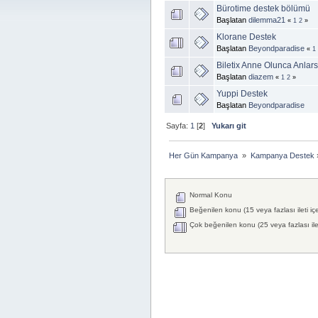
Bürotime destek bölümü
Başlatan
dilemma21
«
1
2
»
Klorane Destek
Başlatan
Beyondparadise
«
1
Biletix Anne Olunca Anlar
Başlatan
diazem
«
1
2
»
Yuppi Destek
Başlatan
Beyondparadise
Sayfa:
1
[
2
]
Yukarı git
Her Gün Kampanya 
»
Kampanya Destek
Normal Konu
Beğenilen konu (15 veya fazlası ileti iç
Çok beğenilen konu (25 veya fazlası ilet