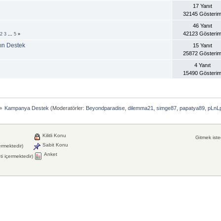
17 Yanıt
32145 Gösteri
46 Yanıt
42123 Gösteri
2
3
...
5
»
sın Destek
15 Yanıt
25872 Gösteri
4 Yanıt
15490 Gösteri
»
Kampanya Destek
(Moderatörler:
Beyondparadise
,
dilemma21
,
simge87
,
papatya89
,
pLnL
Kilitli Konu
Gitmek isted
Sabit Konu
ermektedir)
Anket
i içermektedir)