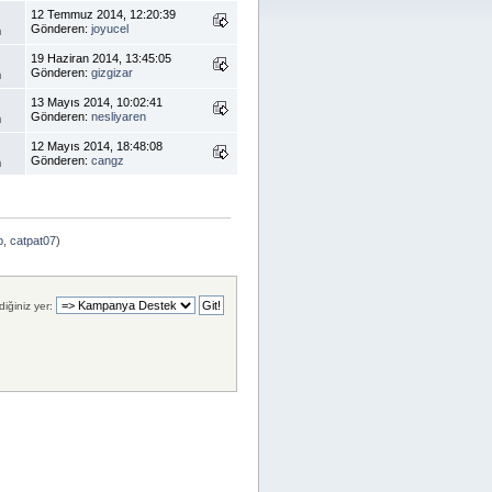
12 Temmuz 2014, 12:20:39
Gönderen:
joyucel
m
19 Haziran 2014, 13:45:05
Gönderen:
gizgizar
m
13 Mayıs 2014, 10:02:41
Gönderen:
nesliyaren
m
12 Mayıs 2014, 18:48:08
Gönderen:
cangz
m
p
,
catpat07
)
iğiniz yer: