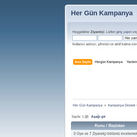
Her Gün Kampanya
Hoşgeldiniz
Ziyaretçi
. Lütfen
giriş yapın
ve
Kullanıcı adınızı, şifrenizi ve aktif kalma süre
Ana Sayfa
Hergün Kampanya
Yardı
Her Gün Kampanya 
»
Kampanya Destek
Sayfa:
1
[
2
]
Aşağı git
Konu
/
Başlatan
0 Üye ve 7 Ziyaretçi bölümü incelemek