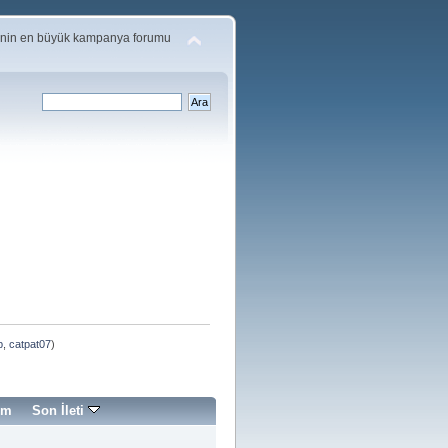
'nin en büyük kampanya forumu
p
,
catpat07
)
im
Son İleti