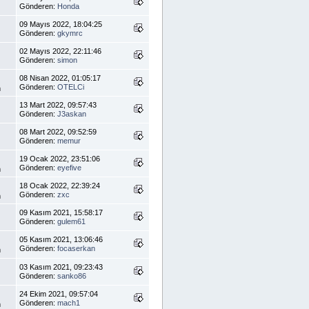
Gönderen:
Honda
09 Mayıs 2022, 18:04:25
Gönderen:
gkymrc
02 Mayıs 2022, 22:11:46
Gönderen:
simon
08 Nisan 2022, 01:05:17
Gönderen:
OTELCi
m
13 Mart 2022, 09:57:43
Gönderen:
J3askan
08 Mart 2022, 09:52:59
Gönderen:
memur
19 Ocak 2022, 23:51:06
Gönderen:
eyefive
m
18 Ocak 2022, 22:39:24
Gönderen:
zxc
m
09 Kasım 2021, 15:58:17
Gönderen:
gulem61
05 Kasım 2021, 13:06:46
Gönderen:
focaserkan
m
03 Kasım 2021, 09:23:43
Gönderen:
sanko86
24 Ekim 2021, 09:57:04
Gönderen:
mach1
m