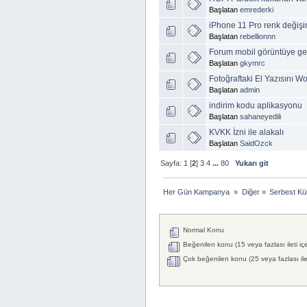
Başlatan
emrederki
iPhone 11 Pro renk değiş
Başlatan
rebellionnn
Forum mobil görüntüye ge
Başlatan
gkymrc
Fotoğraftaki El Yazısını W
Başlatan
admin
indirim kodu aplikasyonu
Başlatan
sahaneyedili
KVKK İzni ile alakalı
Başlatan
SaidOzck
Sayfa:
1
[
2
]
3
4
...
80
Yukarı git
Her Gün Kampanya 
»
Diğer
»
Serbest Kü
Normal Konu
Beğenilen konu (15 veya fazlası ileti iç
Çok beğenilen konu (25 veya fazlası ilet