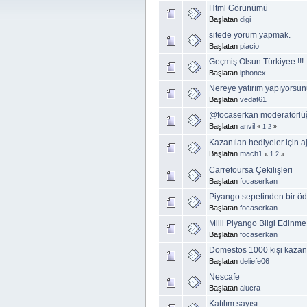
Html Görünümü
Başlatan
digi
sitede yorum yapmak.
Başlatan
piacio
Geçmiş Olsun Türkiyee !!!
Başlatan
iphonex
Nereye yatırım yapıyorsu
Başlatan
vedat61
@focaserkan moderatörlüğ
Başlatan
anvil
«
1
2
»
Kazanılan hediyeler için a
Başlatan
mach1
«
1
2
»
Carrefoursa Çekilişleri
Başlatan
focaserkan
Piyango sepetinden bir ö
Başlatan
focaserkan
Milli Piyango Bilgi Edinme
Başlatan
focaserkan
Domestos 1000 kişi kazanan
Başlatan
deliefe06
Nescafe
Başlatan
alucra
Katılım sayısı