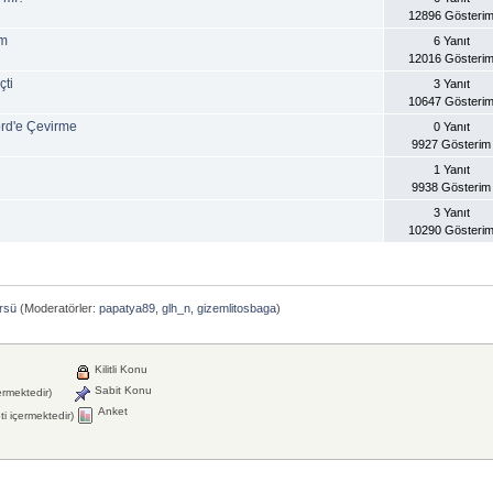
12896 Gösteri
im
6 Yanıt
12016 Gösteri
çti
3 Yanıt
10647 Gösteri
ord'e Çevirme
0 Yanıt
9927 Gösterim
1 Yanıt
9938 Gösterim
3 Yanıt
10290 Gösteri
rsü
(Moderatörler:
papatya89
,
glh_n
,
gizemlitosbaga
)
Kilitli Konu
Sabit Konu
ermektedir)
Anket
i içermektedir)