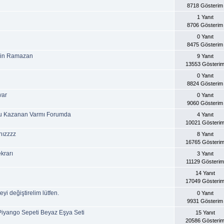
8718 Gösterim
1 Yanıt
8706 Gösterim
0 Yanıt
8475 Gösterim
din Ramazan
9 Yanıt
13553 Gösteri
0 Yanıt
8824 Gösterim
var
0 Yanıt
9060 Gösterim
du Kazanan Varmı Forumda
4 Yanıt
10021 Gösteri
ınızzzz
8 Yanıt
16765 Gösteri
krarı
3 Yanıt
11129 Gösterim
14 Yanıt
17049 Gösteri
eyi değiştirelim lütfen.
0 Yanıt
9931 Gösterim
iyango Sepeti Beyaz Eşya Seti
15 Yanıt
20586 Gösteri