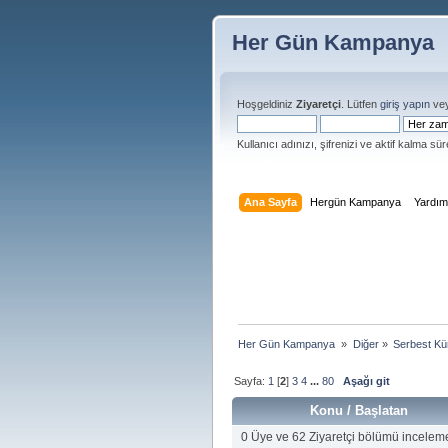
Her Gün Kampanya
Hoşgeldiniz
Ziyaretçi
. Lütfen
giriş yapın
ve
Kullanıcı adınızı, şifrenizi ve aktif kalma süre
Ana Sayfa
Hergün Kampanya
Yardı
Her Gün Kampanya 
»
Diğer
»
Serbest Kü
Sayfa:
1
[
2
]
3
4
...
80
Aşağı git
Konu
/
Başlatan
0 Üye ve 62 Ziyaretçi bölümü incelem