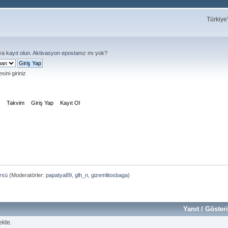
Türkiye
ya
kayıt olun
.
Aktivasyon eposta
nız mı yok?
sini giriniz
m
Takvim
Giriş Yap
Kayıt Ol
rsü
(Moderatörler:
papatya89
,
glh_n
,
gizemlitosbaga
)
Yanıt
/
Göster
ekte.