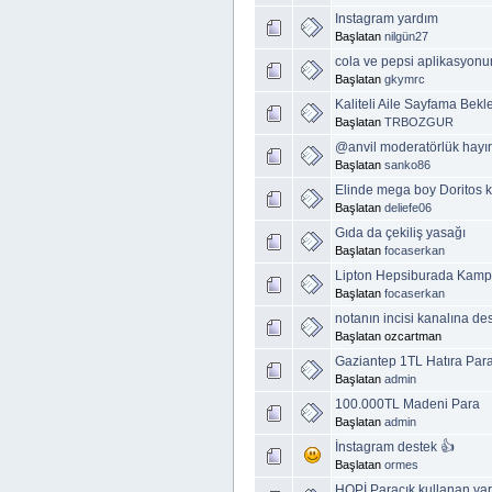
Instagram yardım
Başlatan
nilgün27
cola ve pepsi aplikasyonu
Başlatan
gkymrc
Kaliteli Aile Sayfama Bekl
Başlatan
TRBOZGUR
@anvil moderatörlük hayırl
Başlatan
sanko86
Elinde mega boy Doritos k
Başlatan
deliefe06
Gıda da çekiliş yasağı
Başlatan
focaserkan
Lipton Hepsiburada Kampa
Başlatan
focaserkan
notanın incisi kanalına de
Başlatan ozcartman
Gaziantep 1TL Hatıra Par
Başlatan
admin
100.000TL Madeni Para
Başlatan
admin
İnstagram destek 👍
Başlatan
ormes
HOPİ Paracık kullanan va