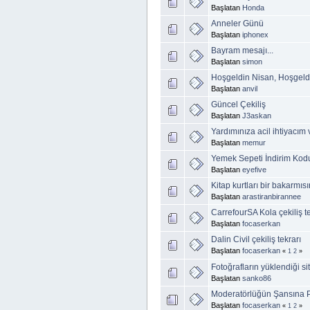
Başlatan
Honda
Anneler Günü
Başlatan
iphonex
Bayram mesajı...
Başlatan
simon
Hoşgeldin Nisan, Hoşgel
Başlatan
anvil
Güncel Çekiliş
Başlatan
J3askan
Yardımınıza acil ihtiyacım 
Başlatan
memur
Yemek Sepeti İndirim Ko
Başlatan
eyefive
Kitap kurtları bir bakarmıs
Başlatan
arastiranbirannee
CarrefourSA Kola çekiliş te
Başlatan
focaserkan
Dalin Civil çekiliş tekrarı
Başlatan
focaserkan
«
1
2
»
Fotoğrafların yüklendiği sit
Başlatan
sanko86
Moderatörlüğün Şansına P
Başlatan
focaserkan
«
1
2
»