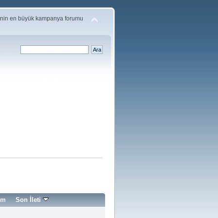
'nin en büyük kampanya forumu
im
Son İleti