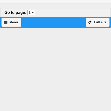
Go to page
:
Menu
Full site