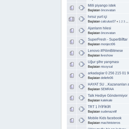
Milli piyango istek
Başlatan
öncevatan
hırsız yurt içi
Başlatan
calculus07
«
1
2
3
..
Ajanların hilesi
Başlatan
öncevatan
SuperFresh - SuperBiİftar
Başlatan
monject06
Lenovo #PilimBitmese
Başlatan
liveshow
Uğur şifre yarışması
Başlatan
ntsoysal
arkadaşlar 0 256 215 01 9
Başlatan
deliefe06
HAYAT SU ...Kazananları a
Başlatan
SEMRAA
Talk Hediye Göndermiyor
Başlatan
kalekale
TRT 1 İYİFİKİR
Başlatan
sudenazelif
Mobile Kids facebook
Başlatan
machinisteros