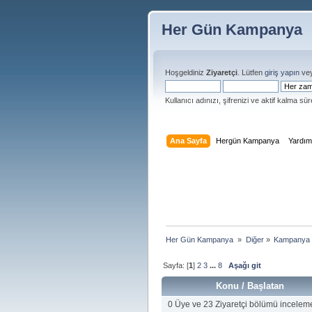
Her Gün Kampanya
Hoşgeldiniz
Ziyaretçi
. Lütfen
giriş yapın
ve
Kullanıcı adınızı, şifrenizi ve aktif kalma süre
Ana Sayfa
Hergün Kampanya
Yardı
Her Gün Kampanya 
»
Diğer
»
Kampanya 
Sayfa: [
1
]
2
3
...
8
Aşağı git
Konu
/
Başlatan
0 Üye ve 23 Ziyaretçi bölümü incelem