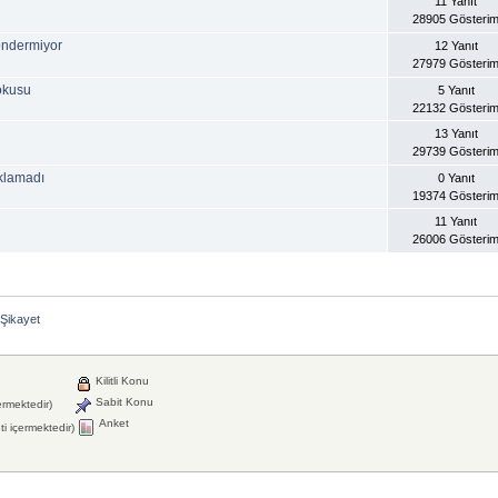
11 Yanıt
28905 Gösteri
öndermiyor
12 Yanıt
27979 Gösteri
okusu
5 Yanıt
22132 Gösteri
13 Yanıt
29739 Gösteri
ıklamadı
0 Yanıt
19374 Gösteri
11 Yanıt
26006 Gösteri
Şikayet
Kilitli Konu
Sabit Konu
ermektedir)
Anket
i içermektedir)