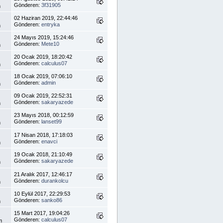
Gönderen:
3f31905
m
02 Haziran 2019, 22:44:46
Gönderen:
entryka
m
24 Mayıs 2019, 15:24:46
Gönderen:
Mete10
m
20 Ocak 2019, 18:20:42
Gönderen:
calculus07
m
18 Ocak 2019, 07:06:10
Gönderen:
admin
m
09 Ocak 2019, 22:52:31
Gönderen:
sakaryazede
m
23 Mayıs 2018, 00:12:59
Gönderen:
lanset99
m
17 Nisan 2018, 17:18:03
Gönderen:
enavci
m
19 Ocak 2018, 21:10:49
Gönderen:
sakaryazede
m
21 Aralık 2017, 12:46:17
Gönderen:
durankolcu
m
10 Eylül 2017, 22:29:53
Gönderen:
sanko86
m
15 Mart 2017, 19:04:26
Gönderen:
calculus07
m