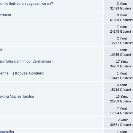
 ile ilgili sorun yaşayan var mı?
3 Yanıt
31499 Gösteri
ermedi
9 Yanıt
61808 Gösteri
7 Yanıt
24148 Gösteri
2 Yanıt
12277 Gösteri
ti
1 Yanıt
10935 Gösteri
erin faturalarının gönderilmemesi!..
17 Yanıt
34263 Gösteri
 Yerine Fiş Kopyası Gönderdi
1 Yanıt
13442 Gösteri
4 Yanıt
15718 Gösteri
ilişi Mucize Tanıtım
13 Yanıt
22939 Gösteri
7 Yanıt
17694 Gösteri
12 Yanıt
30371 Gösteri
marketler
7 Yanıt