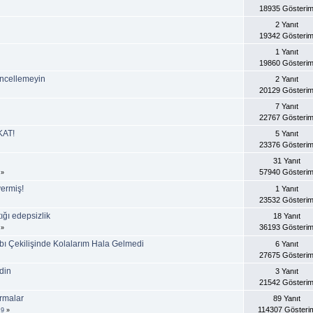
18935 Gösteri
2 Yanıt
19342 Gösteri
1 Yanıt
19860 Gösteri
ncellemeyin
2 Yanıt
20129 Gösteri
7 Yanıt
22767 Gösteri
KAT!
5 Yanıt
23376 Gösteri
31 Yanıt
57940 Gösteri
»
vermiş!
1 Yanıt
23532 Gösteri
ığı edepsizlik
18 Yanıt
36193 Gösteri
»
bı Çekilişinde Kolalarım Hala Gelmedi
6 Yanıt
27675 Gösteri
din
3 Yanıt
21542 Gösteri
rmalar
89 Yanıt
114307 Gösteri
.
9
»