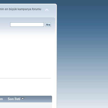
'nin en büyük kampanya forumu
im
Son İleti