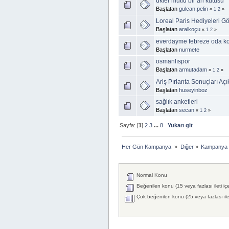
ükler mutlu bir an kutusu
Başlatan
gulcan.pelin
«
1
2
»
Loreal Paris Hediyeleri G
Başlatan
aralkoçu
«
1
2
»
everdayme febreze oda k
Başlatan
nurmete
osmanlıspor
Başlatan
armutadam
«
1
2
»
Ariş Pırlanta Sonuçları Aç
Başlatan
huseyinboz
sağlık anketleri
Başlatan
secan
«
1
2
»
Sayfa: [
1
]
2
3
...
8
Yukarı git
Her Gün Kampanya 
»
Diğer
»
Kampanya 
Normal Konu
Beğenilen konu (15 veya fazlası ileti iç
Çok beğenilen konu (25 veya fazlası ilet