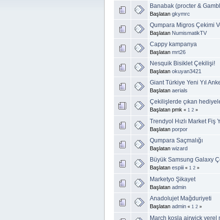
Banabak (procter & Gamble)
Başlatan
gkymrc
Qumpara Migros Çekimi V
Başlatan
NumismatikTV
Cappy kampanya
Başlatan
mrt26
Nesquik Bisiklet Çekilişi!
Başlatan
okuyan3421
Giant Türkiye Yeni Yıl Anke
Başlatan
aerials
Çekilişlerde çıkan hediyel
Başlatan pmk
«
1
2
»
Trendyol Hızlı Market Fiş
Başlatan
porpor
Qumpara Saçmalığı
Başlatan
wizard
Büyük Samsung Galaxy Çek
Başlatan
espiii
«
1
2
»
Marketyo Şikayet
Başlatan
admin
Anadolujet Mağduriyeti
Başlatan
admin
«
1
2
»
March kosla airwick yerel 