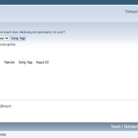
Türkiye
ya
kayıt olun
.
Aktivasyon eposta
nız mı yok?
sini giriniz
m
Takvim
Giriş Yap
Kayıt Ol
Şikayet
Yanıt
/
Göster
ekte.