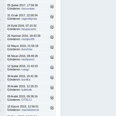
05 Şubat 2017, 17:59:36
Gönderen:
öncevatan
31 Ocak 2017, 22:58:34
Gönderen:
rageofdynax
m
24 Eylül 2016, 07:10:32
Gönderen:
beypazarim
m
25 Haziran 2016, 18:43:39
Gönderen:
monject06
m
02 Mayıs 2016, 21:55:18
Gönderen:
liveshow
m
06 Nisan 2016, 08:49:26
Gönderen:
nesliyaren
m
12 Şubat 2016, 21:42:03
Gönderen:
cangz
m
30 Aralık 2015, 15:41:36
Gönderen:
lusnika
m
30 Aralık 2015, 12:25:23
Gönderen:
kalekale
m
09 Aralık 2015, 09:38:16
Gönderen:
OTELCi
m
10 Kasım 2015, 12:56:01
Gönderen:
machinisteros
m