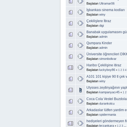
Başlatan
Ultramar06
İşbankası sinema kodları
Başlatan
winy
Çekilişlere İtiraz
Başlatan
digi
Banabak uygulamasını gü
Başlatan
admin
Qumpara Kinder
Başlatan
admin
Üniversite öğrencileri DİK
Başlatan
simonbolivar
Haribo Çekilişine itiraz
Başlatan
luckyboy86
«
1
2
3
4
A101 101 kişiye 90 tl çek 
Başlatan
winy
Ulysses zeytinyağının yapt
Başlatan
kampanyacı45
«
1
2
Coca Cola Vestel Buzdola
Başlatan
durankolcu
Arkadaslar lütfen yardim e
Başlatan
spidermania
hediyeleri göndermeyen fi
Başlatan
lerzankara
«
1
2
3
..